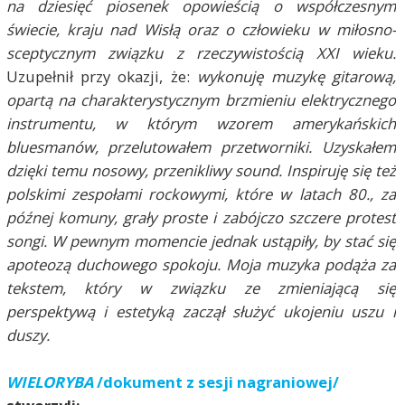
na dziesięć piosenek opowieścią o współczesnym
świecie, kraju nad Wisłą oraz o człowieku w miłosno-
sceptycznym związku z rzeczywistością XXI wieku.
Uzupełnił przy okazji, że:
wykonuję muzykę gitarową,
opartą na charakterystycznym brzmieniu elektrycznego
instrumentu, w którym wzorem amerykańskich
bluesmanów, przelutowałem przetworniki. Uzyskałem
dzięki temu nosowy, przenikliwy sound. Inspiruję się też
polskimi zespołami rockowymi, które w latach 80., za
późnej komuny, grały proste i zabójczo szczere protest
songi. W pewnym momencie jednak ustąpiły, by stać się
apoteozą duchowego spokoju. Moja muzyka podąża za
tekstem, który w związku ze zmieniającą się
perspektywą i estetyką zaczął służyć ukojeniu uszu i
duszy.
W
IELORYBA
/dokument z sesji nagraniowej/