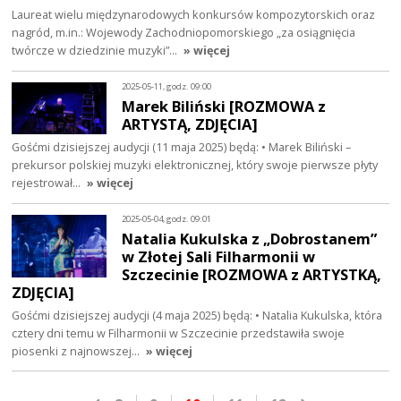
Laureat wielu międzynarodowych konkursów kompozytorskich oraz
nagród, m.in.: Wojewody Zachodniopomorskiego „za osiągnięcia
twórcze w dziedzinie muzyki”…
» więcej
2025-05-11, godz. 09:00
Marek Biliński [ROZMOWA z
ARTYSTĄ, ZDJĘCIA]
Gośćmi dzisiejszej audycji (11 maja 2025) będą: • Marek Biliński –
prekursor polskiej muzyki elektronicznej, który swoje pierwsze płyty
rejestrował…
» więcej
2025-05-04, godz. 09:01
Natalia Kukulska z „Dobrostanem”
w Złotej Sali Filharmonii w
Szczecinie [ROZMOWA z ARTYSTKĄ,
ZDJĘCIA]
Gośćmi dzisiejszej audycji (4 maja 2025) będą: • Natalia Kukulska, która
cztery dni temu w Filharmonii w Szczecinie przedstawiła swoje
piosenki z najnowszej…
» więcej