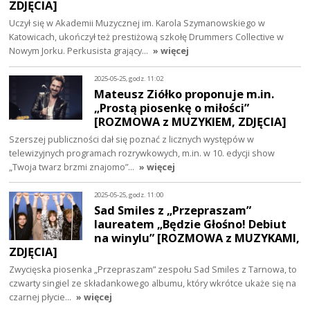
ZDJĘCIA]
Uczył się w Akademii Muzycznej im. Karola Szymanowskiego w
Katowicach, ukończył też prestiżową szkołę Drummers Collective w
Nowym Jorku. Perkusista grający…
» więcej
2025-05-25, godz. 11:02
Mateusz Ziółko proponuje m.in.
„Prostą piosenkę o miłości”
[ROZMOWA z MUZYKIEM, ZDJĘCIA]
Szerszej publiczności dał się poznać z licznych występów w
telewizyjnych programach rozrywkowych, m.in. w 10. edycji show
„Twoja twarz brzmi znajomo”…
» więcej
2025-05-25, godz. 11:00
Sad Smiles z „Przepraszam”
laureatem „Będzie Głośno! Debiut
na winylu” [ROZMOWA z MUZYKAMI,
ZDJĘCIA]
Zwycięska piosenka „Przepraszam” zespołu Sad Smiles z Tarnowa, to
czwarty singiel ze składankowego albumu, który wkrótce ukaże się na
czarnej płycie…
» więcej