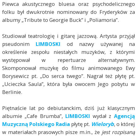
Piewca akustycznego bluesa oraz psychodelicznego
folku był dwukrotnie nominowany do Fryderyków za
albumy „Tribute to Georgie Buck” i „Poliamoria”.
Studiował teatrologię i gitarę jazzową. Artysta przyjął
pseudonim
LIMBOSKI
od nazwy używanej na
określenie zespołu niestałych muzyków, z którymi
występował w repertuarze alternatywnym.
Skomponował muzykę do filmu animowanego Ewy
Borysewicz pt. „Do serca twego”. Nagrał też płytę pt.
„Ucieczka Saula”, która była owocem Jego pobytu w
Berlinie.
Piętnaście lat po debiutanckim, dziś już klasycznym
albumie „Cafe Brumba”,
LIMBOSKI
wydał z
Agencją
Muzyczną Polskiego Radia
płytę pt.
Wieloryb
, o której
w materiałach prasowych pisze m.in., że
jest rozpisaną