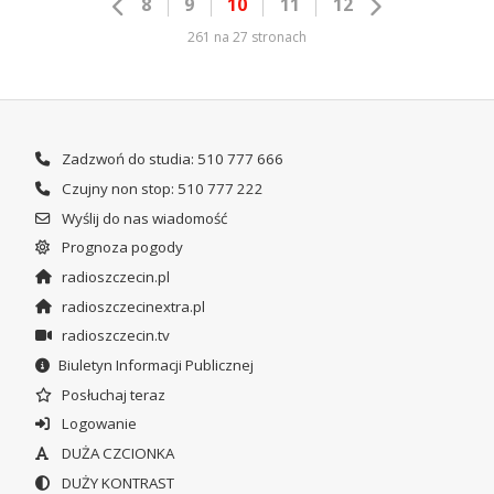
8
9
10
11
12
261 na 27 stronach
Zadzwoń do studia: 510 777 666
Czujny non stop: 510 777 222
Wyślij do nas wiadomość
Prognoza pogody
radioszczecin.pl
radioszczecinextra.pl
radioszczecin.tv
Biuletyn Informacji Publicznej
Posłuchaj teraz
Logowanie
DUŻA CZCIONKA
DUŻY KONTRAST