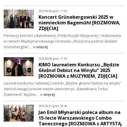
2025-06-08, godz. 11:00
Koncert Grünebergowski 2025 w
niemieckim Bagemühl [ROZMOWA,
ZDJĘCIA]
Pierwszy koncert zatytułowany „Perły Muzyki Klasycznej”, realizowany
w ramach Międzynarodowego Festiwalu „Muzyczna podróż śladami
Grünebergów”…
» więcej
2025-06-08, godz. 11:00
KIMO laureatem Konkursu „Będzie
Głośno! Debiut na Winylu” 2025
[ROZMOWA z MUZYKIEM, ZDJĘCIA]
Laureat konkursu radiowej Czwórki „Będzie głośno! Debiut na winylu”
zwrócił uwagę jurorów swoim utworem pt. „Bawełniana Torba
Statement”. Będzie…
» więcej
2025-06-01, godz. 08:48
Jan Emil Młynarski poleca album na
15-lecie Warszawskiego Combo
Tanecznego [ROZMOWA z ARTYSTĄ,