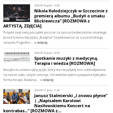
2025-05-18, godz. 12:00
Nikola Kołodziejczyk w Szczecinie z
premierą albumu „Budyń o smaku
Mickiewicza” [ROZMOWA z
ARTYSTĄ, ZDJĘCIA]
Projekt miał swój początek jeszcze za życia przedwcześnie zmarłego
przed trzema laty Jacka „Budynia” Szymkiewicza ze szczecińskiego
zespołu Pogodno…
» więcej
2025-05-18, godz. 10:50
Spotkanie muzyki z medycyną.
Terapia i wiedza [ROZMOWA]
Muzyka to uniwersalny język, który ma niezwykłą moc oddziaływania
na nasze ciało, umysł i emocje. Od wieków wykorzystywana była jako
forma terapii. Badania…
» więcej
2025-05-11, godz. 11:00
Janusz Stalmierski „I znowu płynie”
| „Napisałem Karolowi
Nasiłowskiemu Koncert na
kontrabas...” [ROZMOWA z…