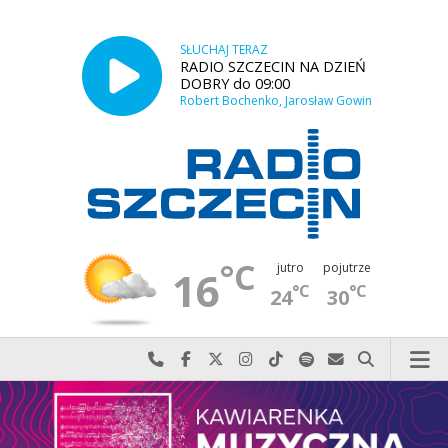
SŁUCHAJ TERAZ
RADIO SZCZECIN NA DZIEŃ
DOBRY do 09:00
Robert Bochenko, Jarosław Gowin
°C
jutro
pojutrze
16
°C
°C
24
30
Najlepiej po prostu do nas zadzwoń
Odwiedź nas na Facebook-u
Odwiedź nas na X
Odwiedź nas na Instagram-ie
Odwiedź nas na TikTok-u
Szukaj nas na Spotify
Wyślij do nas w
Szukaj