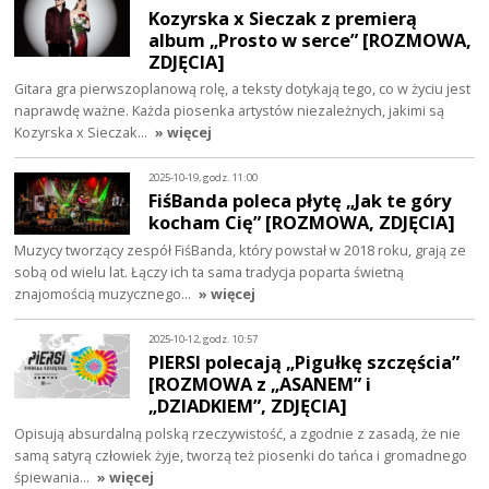
Kozyrska x Sieczak z premierą
album „Prosto w serce” [ROZMOWA,
ZDJĘCIA]
Gitara gra pierwszoplanową rolę, a teksty dotykają tego, co w życiu jest
naprawdę ważne. Każda piosenka artystów niezależnych, jakimi są
Kozyrska x Sieczak…
» więcej
2025-10-19, godz. 11:00
FiśBanda poleca płytę „Jak te góry
kocham Cię” [ROZMOWA, ZDJĘCIA]
Muzycy tworzący zespół FiśBanda, który powstał w 2018 roku, grają ze
sobą od wielu lat. Łączy ich ta sama tradycja poparta świetną
znajomością muzycznego…
» więcej
2025-10-12, godz. 10:57
PIERSI polecają „Pigułkę szczęścia”
[ROZMOWA z „ASANEM” i
„DZIADKIEM”, ZDJĘCIA]
Opisują absurdalną polską rzeczywistość, a zgodnie z zasadą, że nie
samą satyrą człowiek żyje, tworzą też piosenki do tańca i gromadnego
śpiewania…
» więcej