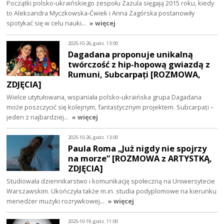
Początki polsko-ukraińskiego zespołu Zazula sięgają 2015 roku, kiedy
to Aleksandra Myczkowska-Ćwiek i Anna Zagórska postanowiły
spotykać się w celu nauki…
» więcej
2025-10-26, godz. 13:00
Dagadana proponuje unikalną
twórczość z hip-hopową gwiazdą z
Rumuni, Subcarpați [ROZMOWA,
ZDJĘCIA]
Wielce utytułowana, wspaniała polsko-ukraińska grupa Dagadana
może poszczycić się kolejnym, fantastycznym projektem. Subcarpați –
jeden z najbardziej…
» więcej
2025-10-26, godz. 13:00
Paula Roma „Już nigdy nie spojrzy
na morze” [ROZMOWA z ARTYSTKĄ,
ZDJĘCIA]
Studiowała dziennikarstwo i komunikację społeczną na Uniwersytecie
Warszawskim. Ukończyła także m.in. studia podyplomowe na kierunku
menedżer muzyki rozrywkowej…
» więcej
2025-10-19, godz. 11:00