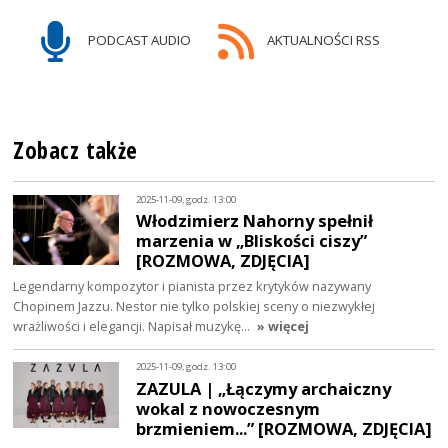
PODCAST AUDIO
AKTUALNOŚCI RSS
Zobacz także
2025-11-09, godz. 13:00
Włodzimierz Nahorny spełnił
marzenia w „Bliskości ciszy”
[ROZMOWA, ZDJĘCIA]
Legendarny kompozytor i pianista przez krytyków nazywany
Chopinem Jazzu. Nestor nie tylko polskiej sceny o niezwykłej
wrażliwości i elegancji. Napisał muzykę…
» więcej
2025-11-09, godz. 13:00
ZAZULA | „Łączymy archaiczny
wokal z nowoczesnym
brzmieniem...” [ROZMOWA, ZDJĘCIA]