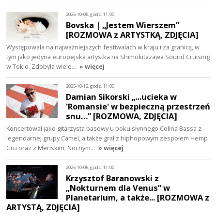
2025-10-05, godz. 11:00
Bovska | „Jestem Wierszem”
[ROZMOWA z ARTYSTKĄ, ZDJĘCIA]
Występowała na najważniejszych festiwalach w kraju i za granicą, w
tym jako jedyna europejska artystka na Shimokitazawa Sound Cruising
w Tokio. Zdobyła wiele…
» więcej
2025-10-12, godz. 11:00
Damian Sikorski „...ucieka w
'Romansie' w bezpieczną przestrzeń
snu…” [ROZMOWA, ZDJĘCIA]
Koncertował jako gitarzysta basowy u boku słynnego Colina Bassa z
legendarnej grupy Camel, a także grał z hiphopowym zespołem Hemp
Gru oraz z Menskim, Nocnym…
» więcej
2025-10-05, godz. 11:00
Krzysztof Baranowski z
„Nokturnem dla Venus” w
Planetarium, a także... [ROZMOWA z
ARTYSTĄ, ZDJĘCIA]