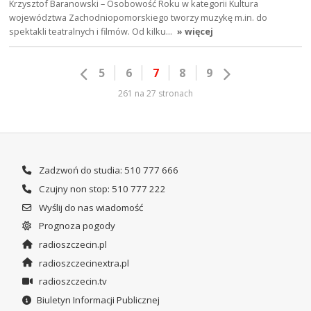
Krzysztof Baranowski – Osobowość Roku w kategorii Kultura
województwa Zachodniopomorskiego tworzy muzykę m.in. do
spektakli teatralnych i filmów. Od kilku…
» więcej
5
6
7
8
9
261 na 27 stronach
Zadzwoń do studia: 510 777 666
Czujny non stop: 510 777 222
Wyślij do nas wiadomość
Prognoza pogody
radioszczecin.pl
radioszczecinextra.pl
radioszczecin.tv
Biuletyn Informacji Publicznej