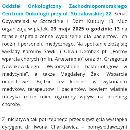
Oddział Onkologiczny Zachodniopomorskiego
Centrum Onkologii przy ul. Strzałowskiej 22
, Senat
Obywatelski w Szczecinie i Dom Kultury 13 Muz
organizują w piątek,
23 maja 2025 o godzinie 13
na
tarasie szpitala cenne wydarzenie dla pacjentów, ich
rodzin i personelu medycznego. Na spotkanie złożą się
wykłady Karoliny Sawki i Oliwii Dembek pt. „Formy
wparcia chorych (m.in. Arteterapia)” oraz dr. Grzegorza
Nowakowskiego „Wykorzystanie bakteriofagów w
medycynie”, a także Magdaleny Żak „Wsparcie
oddechowe”. Będzie też koncert w wykonaniu
medyków, terapeutów i pacjentów, bowiem właśnie
muzyka może mieć ogromny wpływ na przebieg
choroby.
Z inicjatywą tak potrzebnego przedsięwzięcia wystąpiła
dyrygent dr Iwona Charkiewicz – pomysłodawczyni