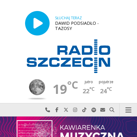
SŁUCHAJ TERAZ
DAWID PODSIADŁO -
TAZOSY
°C
jutro
pojutrze
19
°C
°C
22
24
Najlepiej po prostu do nas zadzwoń
Odwiedź nas na Facebook-u
Odwiedź nas na X
Odwiedź nas na Instagram-ie
Odwiedź nas na TikTok-u
Szukaj nas na Spotify
Wyślij do nas w
Szukaj