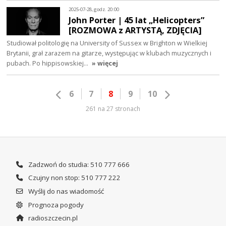
2025-07-28, godz. 20:00
John Porter | 45 lat „Helicopters”
[ROZMOWA z ARTYSTĄ, ZDJĘCIA]
Studiował politologię na University of Sussex w Brighton w Wielkiej
Brytanii, grał zarazem na gitarze, występując w klubach muzycznych i
pubach. Po hippisowskiej…
» więcej
6
7
8
9
10
261 na 27 stronach
Zadzwoń do studia: 510 777 666
Czujny non stop: 510 777 222
Wyślij do nas wiadomość
Prognoza pogody
radioszczecin.pl