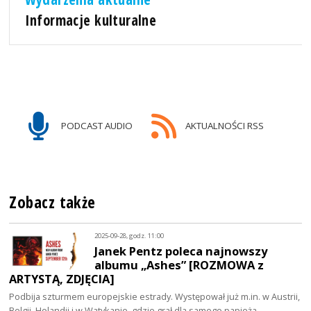
Informacje kulturalne
PODCAST AUDIO
AKTUALNOŚCI RSS
Zobacz także
2025-09-28, godz. 11:00
Janek Pentz poleca najnowszy
albumu „Ashes” [ROZMOWA z
ARTYSTĄ, ZDJĘCIA]
Podbija szturmem europejskie estrady. Występował już m.in. w Austrii,
Belgii, Holandii i w Watykanie, gdzie grał dla samego papieża