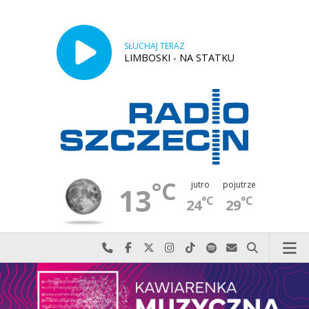
SŁUCHAJ TERAZ
LIMBOSKI - NA STATKU
°C
jutro
pojutrze
13
°C
°C
24
29
Najlepiej po prostu do nas zadzwoń
Odwiedź nas na Facebook-u
Odwiedź nas na X
Odwiedź nas na Instagram-ie
Odwiedź nas na TikTok-u
Szukaj nas na Spotify
Wyślij do nas w
Szukaj