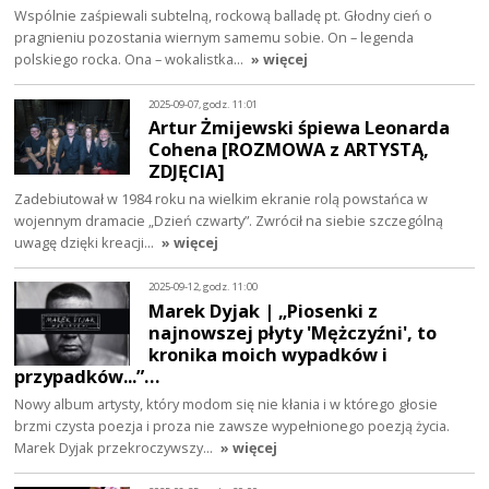
Wspólnie zaśpiewali subtelną, rockową balladę pt. Głodny cień o
pragnieniu pozostania wiernym samemu sobie. On – legenda
polskiego rocka. Ona – wokalistka…
» więcej
2025-09-07, godz. 11:01
Artur Żmijewski śpiewa Leonarda
Cohena [ROZMOWA z ARTYSTĄ,
ZDJĘCIA]
Zadebiutował w 1984 roku na wielkim ekranie rolą powstańca w
wojennym dramacie „Dzień czwarty”. Zwrócił na siebie szczególną
uwagę dzięki kreacji…
» więcej
2025-09-12, godz. 11:00
Marek Dyjak | „Piosenki z
najnowszej płyty 'Mężczyźni', to
kronika moich wypadków i
przypadków...”…
Nowy album artysty, który modom się nie kłania i w którego głosie
brzmi czysta poezja i proza nie zawsze wypełnionego poezją życia.
Marek Dyjak przekroczywszy…
» więcej