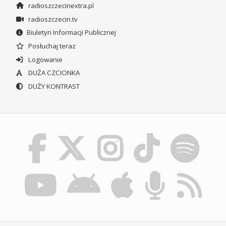
radioszczecinextra.pl
radioszczecin.tv
Biuletyn Informacji Publicznej
Posłuchaj teraz
Logowanie
DUŻA CZCIONKA
DUŻY KONTRAST