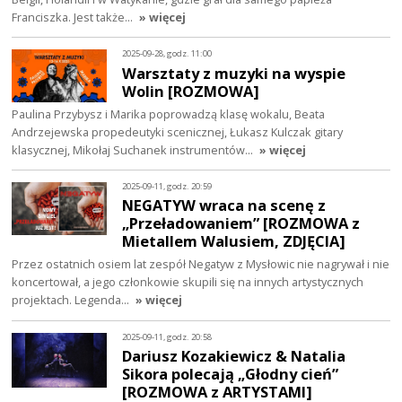
Franciszka. Jest także…
» więcej
2025-09-28, godz. 11:00
Warsztaty z muzyki na wyspie
Wolin [ROZMOWA]
Paulina Przybysz i Marika poprowadzą klasę wokalu, Beata
Andrzejewska propedeutyki scenicznej, Łukasz Kulczak gitary
klasycznej, Mikołaj Suchanek instrumentów…
» więcej
2025-09-11, godz. 20:59
NEGATYW wraca na scenę z
„Przeładowaniem” [ROZMOWA z
Mietallem Walusiem, ZDJĘCIA]
Przez ostatnich osiem lat zespół Negatyw z Mysłowic nie nagrywał i nie
koncertował, a jego członkowie skupili się na innych artystycznych
projektach. Legenda…
» więcej
2025-09-11, godz. 20:58
Dariusz Kozakiewicz & Natalia
Sikora polecają „Głodny cień”
[ROZMOWA z ARTYSTAMI]