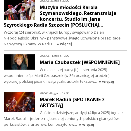
2025-08-25, godz. 20:00
Muzyka młodości Karola
Szymanowskiego. Retransmisja
koncertu. Studio im. Jana
Szyrockiego Radia Szczecin [POSŁUCHAJ…
Wczoraj (24 sierpnia), w krajach Europy świętowano Dzień
Niepodległości Ukrainy – państwowe święto uchwalone przez Radę
Najwyższą Ukrainy. W Radiu…
» więcej
2025-08-11, godz. 19:00
Maria Czubaszek [WSPOMNIENIE]
W dzisiejszej audycji (11 sierpnia 2025)
wspomnienie śp. Marii Czubaszek (w 86 rocznicę Jej urodzin) –
wybitnej polskiej pisarki i satyryczki, autorki tekstów…
» więcej
2025-08-04, godz. 19:00
Marek Raduli [SPOTKANIE z
ARTYSTĄ]
Gościem dzisiejszej audycji (4 lipca 2025) będzie
Marek Raduli – jeden z najbardziej cenionych polskich gitarzystów,
perkusistów, aranżerów, kompozytorów…
» więcej