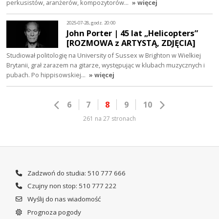
perkusistów, aranżerów, kompozytorów…
» więcej
2025-07-28, godz. 20:00
John Porter | 45 lat „Helicopters”
[ROZMOWA z ARTYSTĄ, ZDJĘCIA]
Studiował politologię na University of Sussex w Brighton w Wielkiej
Brytanii, grał zarazem na gitarze, występując w klubach muzycznych i
pubach. Po hippisowskiej…
» więcej
6
7
8
9
10
261 na 27 stronach
Zadzwoń do studia: 510 777 666
Czujny non stop: 510 777 222
Wyślij do nas wiadomość
Prognoza pogody