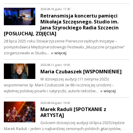
2025-08-18, godz. 17:30
Retransmisja koncertu pamięci
Mikołaja Szczęsnego. Studio im.
Jana Szyrockiego Radia Szczecin
[POSŁUCHAJ, ZDJĘCIA]
28 lipca 2025 roku Stowarzyszenie Pierwszorzędnych Inicjatyw –
pomysłodawca Międzynarodowego Festiwalu „Muzyczne przyjaźnie”
zorganizowało w Studiu…
» więcej
2025-08-11, godz. 19:00
Maria Czubaszek [WSPOMNIENIE]
W dzisiejszej audycji (11 sierpnia 2025)
wspomnienie śp. Marii Czubaszek (w 86 rocznicę Jej urodzin) –
wybitnej polskiej pisarki i satyryczki, autorki tekstów…
» więcej
2025-08-04, godz. 19:00
Marek Raduli [SPOTKANIE z
ARTYSTĄ]
Gościem dzisiejszej audycji (4 lipca 2025) będzie
Marek Raduli – jeden z najbardziej cenionych polskich gitarzystów,