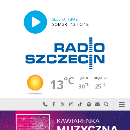
SŁUCHAJ TERAZ
SOMBR - 12 TO 12
°C
jutro
pojutrze
13
°C
°C
30
25
Najlepiej po prostu do nas zadzwoń
Odwiedź nas na Facebook-u
Odwiedź nas na X
Odwiedź nas na Instagram-ie
Odwiedź nas na TikTok-u
Szukaj nas na Spotify
Wyślij do nas w
Szukaj