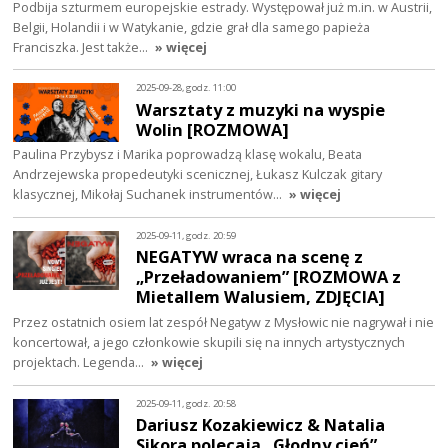
Podbija szturmem europejskie estrady. Występował już m.in. w Austrii,
Belgii, Holandii i w Watykanie, gdzie grał dla samego papieża
Franciszka. Jest także…
» więcej
2025-09-28, godz. 11:00
Warsztaty z muzyki na wyspie
Wolin [ROZMOWA]
Paulina Przybysz i Marika poprowadzą klasę wokalu, Beata
Andrzejewska propedeutyki scenicznej, Łukasz Kulczak gitary
klasycznej, Mikołaj Suchanek instrumentów…
» więcej
2025-09-11, godz. 20:59
NEGATYW wraca na scenę z
„Przeładowaniem” [ROZMOWA z
Mietallem Walusiem, ZDJĘCIA]
Przez ostatnich osiem lat zespół Negatyw z Mysłowic nie nagrywał i nie
koncertował, a jego członkowie skupili się na innych artystycznych
projektach. Legenda…
» więcej
2025-09-11, godz. 20:58
Dariusz Kozakiewicz & Natalia
Sikora polecają „Głodny cień”