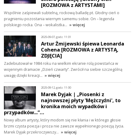
[ROZMOWA z ARTYSTAMI]
Wspólnie zaśpiewali subtelną, rockową balladę pt. Głodny cień o
pragnieniu pozostania wiernym samemu sobie. On – legenda
polskiego rocka. Ona – wokalistka…
» więcej
2025-09-07, godz. 11:01
Artur Żmijewski śpiewa Leonarda
Cohena [ROZMOWA z ARTYSTĄ,
ZDJĘCIA]
Zadebiutował w 1984 roku na wielkim ekranie rolą powstańca w
wojennym dramacie „Dzień czwarty”. Zwrócił na siebie szczególną
uwagę dzięki kreacji…
» więcej
2025-09-12, godz. 11:00
Marek Dyjak | „Piosenki z
najnowszej płyty 'Mężczyźni', to
kronika moich wypadków i
przypadków...”…
Nowy album artysty, który modom się nie kłania i w którego głosie
brzmi czysta poezja i proza nie zawsze wypełnionego poezją życia.
Marek Dyjak przekroczywszy…
» więcej