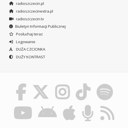
radioszczecin.pl
radioszczecinextra.pl
radioszczecin.tv
Biuletyn Informacji Publicznej
Posłuchaj teraz
Logowanie
DUŻA CZCIONKA
DUŻY KONTRAST