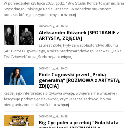
W poniedziałek (28 lipca 2025, godz. 18) w Studiu Koncertowym im. Jana
Szyrockiego Polskiego Radia Szczecin SA odbędzie się koncert,
podczas którego przypomnimy…
» więcej
2025-07-21, godz. 18:54
Aleksander Różanek [SPOTKANIE z
ARTYSTĄ, ZDJĘCIA]
Laureat Złotej Płyty za współautorstwo albumu
„40” Piotra Cugowskiego, a także Międzynarodowego Festiwalu „Lalka
Też Człowiek” oraz „Srebrnej…
» więcej
2025-07-14, godz. 19:00
Piotr Cugowski przed „Próbą
generalną” [ROZMOWA z ARTYSTĄ,
ZDJĘCIA]
Każda Jego interpretacja przykuwa uwagę, wywiera silne wrażenie i
fascynuje podsycając ciekawość, czym jeszcze zachwyci, bo ma
nieograniczone możliwości…
» więcej
2025-07-07, godz. 18:55
Big Cyc poleca przebój "Goła klata