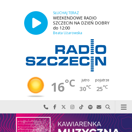
SŁUCHAJ TERAZ
WEEKENDOWE RADIO
SZCZECIN NA DZIEŃ DOBRY
do 12:00
Beata Użarowska
°C
jutro
pojutrze
16
°C
°C
30
25
Najlepiej po prostu do nas zadzwoń
Odwiedź nas na Facebook-u
Odwiedź nas na X
Odwiedź nas na Instagram-ie
Odwiedź nas na TikTok-u
Szukaj nas na Spotify
Wyślij do nas w
Szukaj