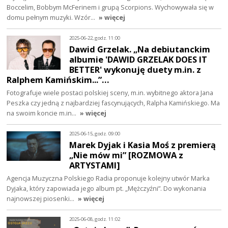
Boccelim, Bobbym McFerinem i grupą Scorpions. Wychowywała się w
domu pełnym muzyki. Wzór…
» więcej
2025-06-22, godz. 11:00
Dawid Grzelak. „Na debiutanckim
albumie 'DAWID GRZELAK DOES IT
BETTER' wykonuję duety m.in. z
Ralphem Kamińskim...”…
Fotografuje wiele postaci polskiej sceny, m.in. wybitnego aktora Jana
Peszka czy jedną z najbardziej fascynujących, Ralpha Kamińskiego. Ma
na swoim koncie m.in…
» więcej
2025-06-15, godz. 09:00
Marek Dyjak i Kasia Moś z premierą
„Nie mów mi” [ROZMOWA z
ARTYSTAMI]
Agencja Muzyczna Polskiego Radia proponuje kolejny utwór Marka
Dyjaka, który zapowiada jego album pt. „Mężczyźni”. Do wykonania
najnowszej piosenki…
» więcej
2025-06-08, godz. 11:02