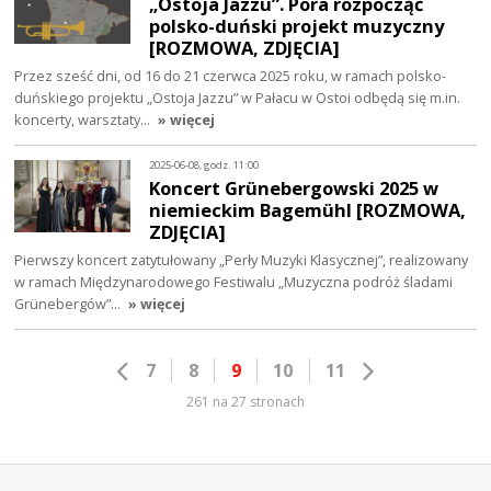
„Ostoja Jazzu”. Pora rozpocząć
polsko-duński projekt muzyczny
[ROZMOWA, ZDJĘCIA]
Przez sześć dni, od 16 do 21 czerwca 2025 roku, w ramach polsko-
duńskiego projektu „Ostoja Jazzu” w Pałacu w Ostoi odbędą się m.in.
koncerty, warsztaty…
» więcej
2025-06-08, godz. 11:00
Koncert Grünebergowski 2025 w
niemieckim Bagemühl [ROZMOWA,
ZDJĘCIA]
Pierwszy koncert zatytułowany „Perły Muzyki Klasycznej”, realizowany
w ramach Międzynarodowego Festiwalu „Muzyczna podróż śladami
Grünebergów”…
» więcej
7
8
9
10
11
261 na 27 stronach