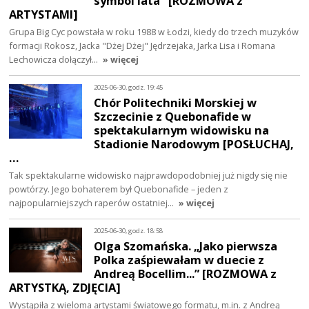
symbol lata" [ROZMOWA z
ARTYSTAMI]
Grupa Big Cyc powstała w roku 1988 w Łodzi, kiedy do trzech muzyków
formacji Rokosz, Jacka "Dżej Dżej" Jędrzejaka, Jarka Lisa i Romana
Lechowicza dołączył…
» więcej
2025-06-30, godz. 19:45
Chór Politechniki Morskiej w
Szczecinie z Quebonafide w
spektakularnym widowisku na
Stadionie Narodowym [POSŁUCHAJ,
…
Tak spektakularne widowisko najprawdopodobniej już nigdy się nie
powtórzy. Jego bohaterem był Quebonafide – jeden z
najpopularniejszych raperów ostatniej…
» więcej
2025-06-30, godz. 18:58
Olga Szomańska. „Jako pierwsza
Polka zaśpiewałam w duecie z
Andreą Bocellim...” [ROZMOWA z
ARTYSTKĄ, ZDJĘCIA]
Wystąpiła z wieloma artystami światowego formatu, m.in. z Andreą