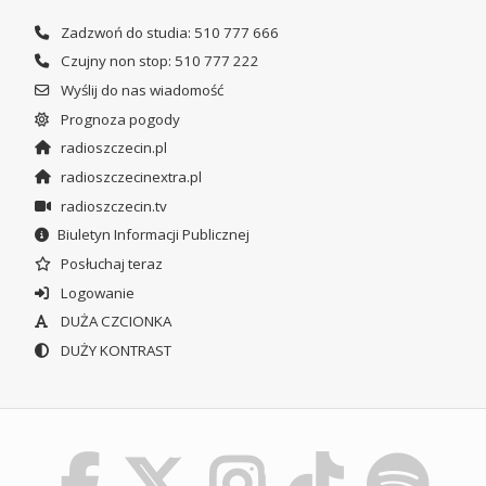
Zadzwoń do studia: 510 777 666
Czujny non stop: 510 777 222
Wyślij do nas wiadomość
Prognoza pogody
radioszczecin.pl
radioszczecinextra.pl
radioszczecin.tv
Biuletyn Informacji Publicznej
Posłuchaj teraz
Logowanie
DUŻA CZCIONKA
DUŻY KONTRAST