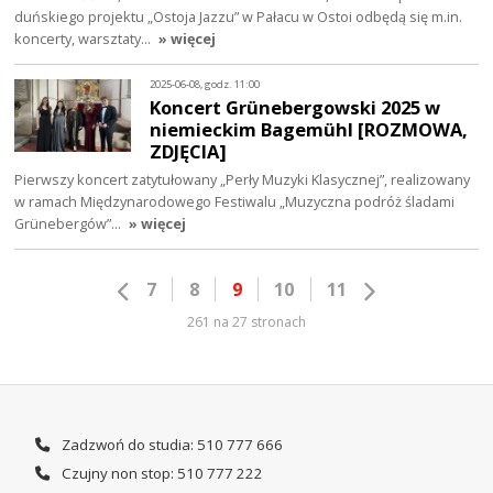
duńskiego projektu „Ostoja Jazzu” w Pałacu w Ostoi odbędą się m.in.
koncerty, warsztaty…
» więcej
2025-06-08, godz. 11:00
Koncert Grünebergowski 2025 w
niemieckim Bagemühl [ROZMOWA,
ZDJĘCIA]
Pierwszy koncert zatytułowany „Perły Muzyki Klasycznej”, realizowany
w ramach Międzynarodowego Festiwalu „Muzyczna podróż śladami
Grünebergów”…
» więcej
7
8
9
10
11
261 na 27 stronach
Zadzwoń do studia: 510 777 666
Czujny non stop: 510 777 222