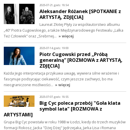
2025-07-21, godz. 18:54
Aleksander Różanek [SPOTKANIE z
ARTYSTĄ, ZDJĘCIA]
Laureat Złotej Płyty za współautorstwo albumu
„40” Piotra Cugowskiego, a także Międzynarodowego Festiwalu „Lalka
Też Człowiek” oraz „Srebrnej…
» więcej
2025-07-14, godz. 19:00
Piotr Cugowski przed „Próbą
generalną” [ROZMOWA z ARTYSTĄ,
ZDJĘCIA]
Każda Jego interpretacja przykuwa uwagę, wywiera silne wrażenie i
fascynuje podsycając ciekawość, czym jeszcze zachwyci, bo ma
nieograniczone możliwości…
» więcej
2025-07-07, godz. 18:55
Big Cyc poleca przebój "Goła klata
symbol lata" [ROZMOWA z
ARTYSTAMI]
Grupa Big Cyc powstała w roku 1988 w Łodzi, kiedy do trzech muzyków
formacji Rokosz, Jacka "Dżej Dżej" Jędrzejaka, Jarka Lisa i Romana