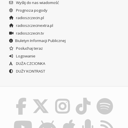
Wyślij do nas wiadomość
Prognoza pogody
radioszczecin.pl
radioszczecinextra.pl
radioszczecin.tv
Biuletyn Informacji Publicznej
Posłuchaj teraz
Logowanie
DUŻA CZCIONKA
DUŻY KONTRAST