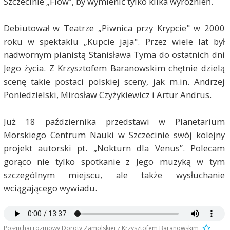
Szczecinie „Flow”, by wymienić tylko kilka wyróżnień.
Debiutował w Teatrze „Piwnica przy Krypcie" w 2000
roku w spektaklu „Kupcie jaja". Przez wiele lat był
nadwornym pianistą Stanisława Tyma do ostatnich dni
Jego życia. Z Krzysztofem Baranowskim chętnie dzielą
scenę takie postaci polskiej sceny, jak m.in. Andrzej
Poniedzielski, Mirosław Czyżykiewicz i Artur Andrus.
Już 18 października przedstawi w Planetarium
Morskiego Centrum Nauki w Szczecinie swój kolejny
projekt autorski pt. „Nokturn dla Venus”. Polecam
gorąco nie tylko spotkanie z Jego muzyką w tym
szczególnym miejscu, ale także wysłuchanie
wciągającego wywiadu.
Posłuchaj rozmowy Doroty Zamolskiej z Krzysztofem Baranowskim