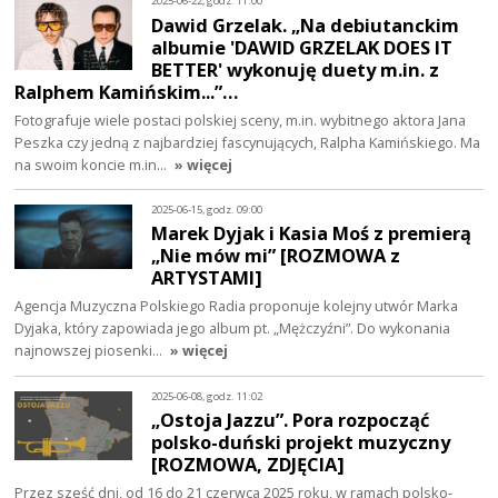
2025-06-22, godz. 11:00
Dawid Grzelak. „Na debiutanckim
albumie 'DAWID GRZELAK DOES IT
BETTER' wykonuję duety m.in. z
Ralphem Kamińskim...”…
Fotografuje wiele postaci polskiej sceny, m.in. wybitnego aktora Jana
Peszka czy jedną z najbardziej fascynujących, Ralpha Kamińskiego. Ma
na swoim koncie m.in…
» więcej
2025-06-15, godz. 09:00
Marek Dyjak i Kasia Moś z premierą
„Nie mów mi” [ROZMOWA z
ARTYSTAMI]
Agencja Muzyczna Polskiego Radia proponuje kolejny utwór Marka
Dyjaka, który zapowiada jego album pt. „Mężczyźni”. Do wykonania
najnowszej piosenki…
» więcej
2025-06-08, godz. 11:02
„Ostoja Jazzu”. Pora rozpocząć
polsko-duński projekt muzyczny
[ROZMOWA, ZDJĘCIA]
Przez sześć dni, od 16 do 21 czerwca 2025 roku, w ramach polsko-