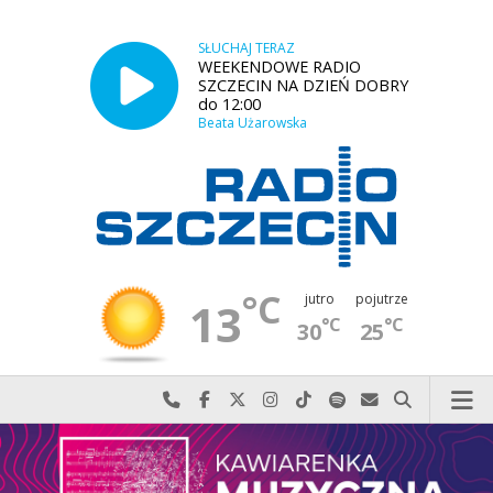
SŁUCHAJ TERAZ
WEEKENDOWE RADIO
SZCZECIN NA DZIEŃ DOBRY
do 12:00
Beata Użarowska
°C
jutro
pojutrze
13
°C
°C
30
25
Najlepiej po prostu do nas zadzwoń
Odwiedź nas na Facebook-u
Odwiedź nas na X
Odwiedź nas na Instagram-ie
Odwiedź nas na TikTok-u
Szukaj nas na Spotify
Wyślij do nas w
Szukaj