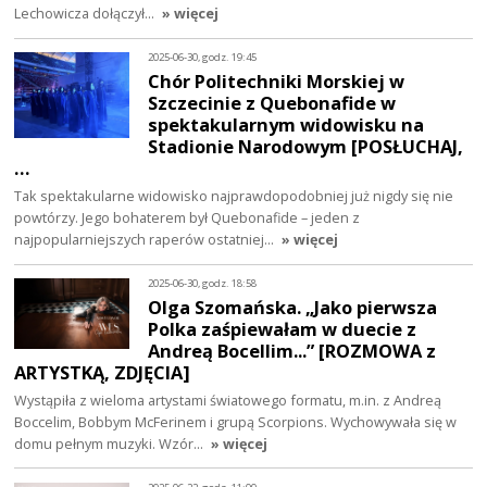
Lechowicza dołączył…
» więcej
2025-06-30, godz. 19:45
Chór Politechniki Morskiej w
Szczecinie z Quebonafide w
spektakularnym widowisku na
Stadionie Narodowym [POSŁUCHAJ,
…
Tak spektakularne widowisko najprawdopodobniej już nigdy się nie
powtórzy. Jego bohaterem był Quebonafide – jeden z
najpopularniejszych raperów ostatniej…
» więcej
2025-06-30, godz. 18:58
Olga Szomańska. „Jako pierwsza
Polka zaśpiewałam w duecie z
Andreą Bocellim...” [ROZMOWA z
ARTYSTKĄ, ZDJĘCIA]
Wystąpiła z wieloma artystami światowego formatu, m.in. z Andreą
Boccelim, Bobbym McFerinem i grupą Scorpions. Wychowywała się w
domu pełnym muzyki. Wzór…
» więcej