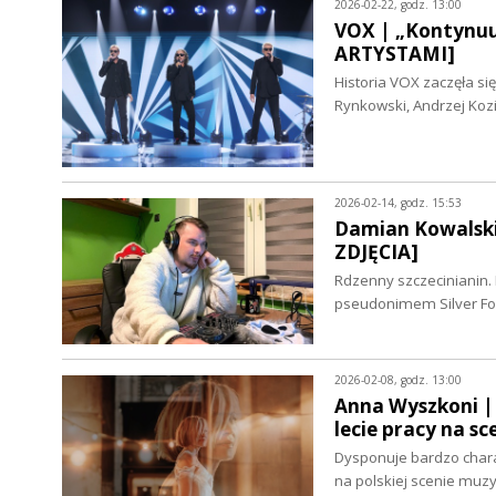
2026-02-22, godz. 13:00
VOX | „Kontynuuj
ARTYSTAMI]
Historia VOX zaczęła się
Rynkowski, Andrzej Kozi
2026-02-14, godz. 15:53
Damian Kowalski
ZDJĘCIA]
Rdzenny szczecinianin.
pseudonimem Silver F
2026-02-08, godz. 13:00
Anna Wyszkoni | 
lecie pracy na 
Dysponuje bardzo char
na polskiej scenie muzy