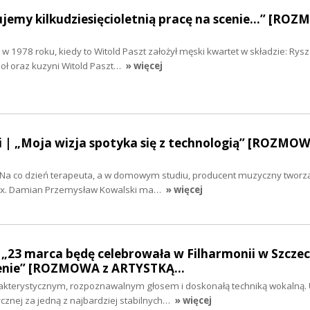
emy kilkudziesięcioletnią pracę na scenie...” [RO
 w 1978 roku, kiedy to Witold Paszt założył męski kwartet w składzie: Rys
oł oraz kuzyni Witold Paszt…
» więcej
 | „Moja wizja spotyka się z technologią” [ROZMOW
 Na co dzień terapeuta, a w domowym studiu, producent muzyczny tworz
ox. Damian Przemysław Kowalski ma…
» więcej
„23 marca będę celebrowała w Filharmonii w Szczeci
scenie” [ROZMOWA z ARTYSTKĄ…
akterystycznym, rozpoznawalnym głosem i doskonałą techniką wokalną
cznej za jedną z najbardziej stabilnych…
» więcej