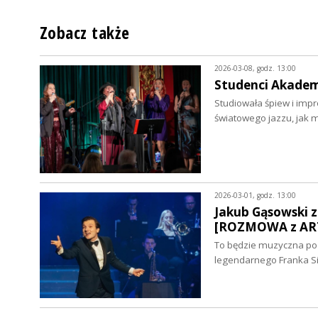
Zobacz także
2026-03-08, godz. 13:00
Studenci Akademi
Studiowała śpiew i impr
światowego jazzu, jak m
2026-03-01, godz. 13:00
Jakub Gąsowski 
[ROZMOWA z ART
To będzie muzyczna pod
legendarnego Franka Sin