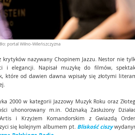
ło: portal Wilno-Wileńszczyzna
z krytyków nazywany Chopinem Jazzu. Nestor nie tyl
ci i elegancji. Napisał muzykę do filmów, spektak
k, które od dawien dawna wpisały się złotymi litera
j.
yka 2000 w kategorii Jazzowy Muzyk Roku oraz Złote
zości uhonorowany m.in. Odznaką Zasłużony Działa
 Artis i Krzyżem Komandorskim z Gwiazdą Orde
czyci się kolejnym albumem pt.
Bliskość ciszy
wydany