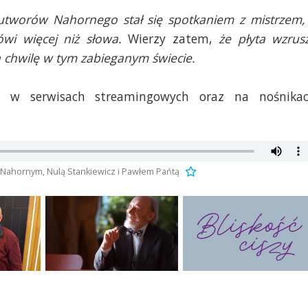
utworów Nahornego stał się spotkaniem z mistrzem,
ówi więcej niż słowa.
Wierzy zatem,
że płyta wzrus
a chwilę w tym zabieganym świecie.
e w serwisach streamingowych oraz na nośnika
Nahornym, Nulą Stankiewicz i Pawłem Pańtą