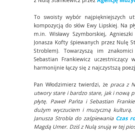
z Nulą Stankiewicz przez
Agencję Muzyc
To swoisty wybór najpiękniejszych 
kompozycją do słów Ewy Lipskiej. Na pły
m.in. Wisławy Szymborskiej, Agnieszki
Jonasza Kofty śpiewanych przez Nulę S
Stroblem). Towarzyszą im znakomici 
Sebastian Frankiewicz uczestniczący
harmonijnie łączy się z najczystszą poezj
Pan Włodzimierz twierdzi, że
praca z N
utwory stare i bardzo stare, jak i nową 
płytę. Paweł Pańta i Sebastian Frankie
dużym wyczuciem i muzyczną kulturą. N
Janusza Strobla do zaśpiewania
Czas ro
Magdą Umer. Dziś z Nulą snują w tej pio