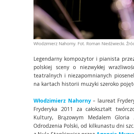
Włodzimierz Nahorny. Fot. Roman Niedźwiecki. Źród
Legendarny kompozytor i pianista prze
polskiej sceny o niezwykłej wrażliwoś
teatralnych i niezapomnianych piosene
na kartach historii muzyki szeroko pojęte
Włodzimierz Nahorny
– laureat Fryder
Fryderyka 2011 za całokształt twórc
Kultury, Brązowym Medalem Gloria
Odrodzenia Polski, od kilkunastu dni sz