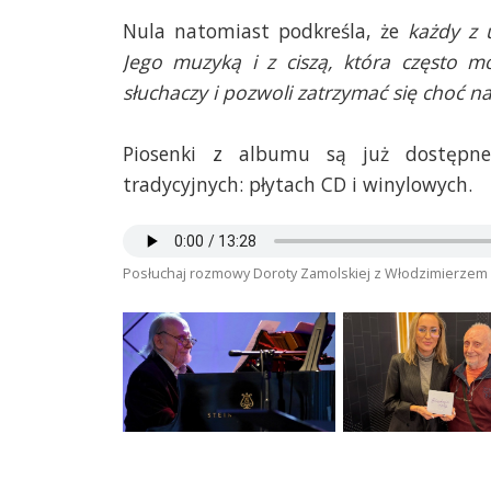
Nula natomiast podkreśla, że
każdy z 
Jego muzyką i z ciszą, która często m
słuchaczy i pozwoli zatrzymać się choć n
Piosenki z albumu są już dostępn
tradycyjnych: płytach CD i winylowych.
Posłuchaj rozmowy Doroty Zamolskiej z Włodzimierzem 