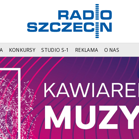
A
KONKURSY
STUDIO S-1
REKLAMA
O NAS