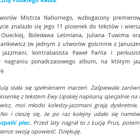
zną Polskiego Radia
.
utworów Mistrza Nahornego, wzbogacony premiero
cie znalazło się Jego 11 piosenek do tekstów i wiers
 Osieckiej, Bolesława Leśmiana, Juliana Tuwima or
tankiewicz (w jednym z utworów gościnnie z Janusz
jazzmani, kontrabasista Paweł Pańta i perkusis
 w nagraniu ponadczasowego album, na którym ja
ą.
ulą stała się spełnieniem marzeń. Zaśpiewała zarów
piosenkę z tekstem Ewy Lipskiej napisaną specjalnie na 
wicz, moi młodsi koledzy-jazzmani grają dyskretnie,
o i cieszę się, że po raz kolejny udało się namów
zpalić piec
. Przed laty nagrał to z Łucją Prus, potem
sence swoją opowieść. Dziękuję.