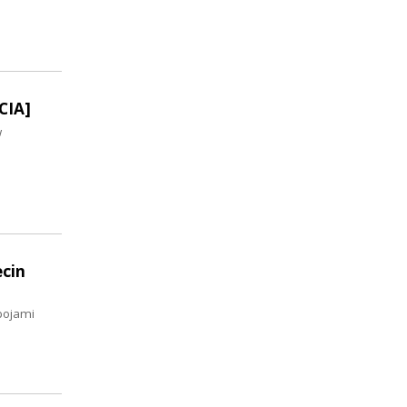
CIA]
w
cin
bojami