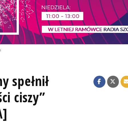
e
y spełnił
ci ciszy”
A]