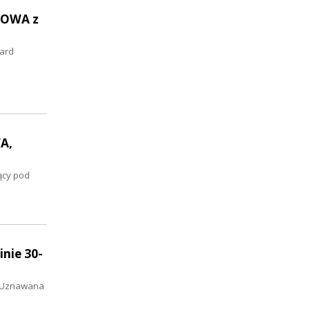
ZMOWA z
zard
A,
ący pod
nie 30-
. Uznawana