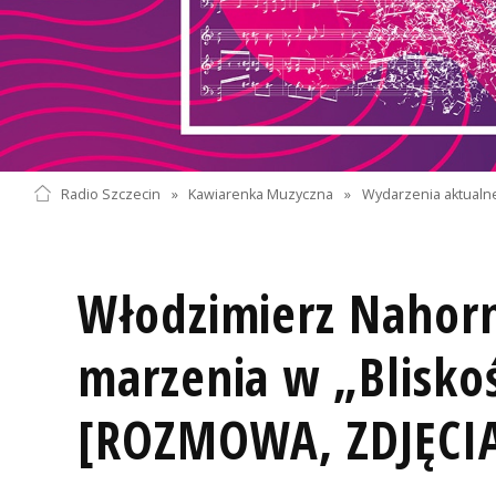
Radio Szczecin
»
Kawiarenka Muzyczna
»
Wydarzenia aktualn
Włodzimierz Nahorn
marzenia w „Bliskoś
[ROZMOWA, ZDJĘCI