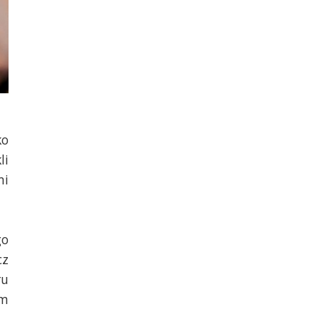
ko
li
mi
go
cz
ru
m