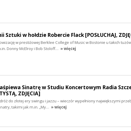
i Sztuki w hołdzie Robercie Flack [POSŁUCHAJ, ZDJĘ
owizację w prestiżowej Berklee College of Music w Bostonie u takich tuzó
.in. Donny McElroy i Bob Stoloff…
» więcej
zaśpiewa Sinatrę w Studiu Koncertowym Radia Szcze
YSTĄ, ZDJĘCIA]
róż do złotej ery swingu i jazzu – wieczór wypełniony największymi prze
atry, takimi jak m.in. „My…
» więcej