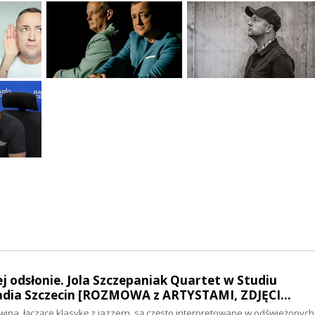
 odsłonie. Jola Szczepaniak Quartet w Studiu
dia Szczecin [ROZMOWA z ARTYSTAMI, ZDJĘCI…
ina, łączące klasykę z jazzem, są często interpretowane w odświeżonych