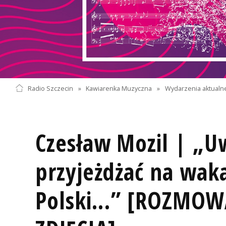
Radio Szczecin
»
Kawiarenka Muzyczna
»
Wydarzenia aktualn
Czesław Mozil | „U
przyjeżdżać na waka
Polski...” [ROZMOW