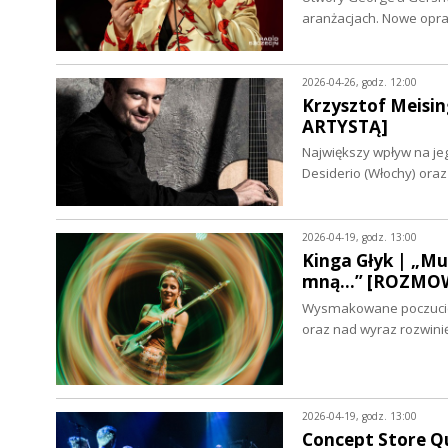
aranżacjach. Nowe oprac
2026-04-26, godz. 12:00
Krzysztof Meisin
ARTYSTĄ]
Największy wpływ na jego
Desiderio (Włochy) ora
2026-04-19, godz. 13:00
Kinga Głyk | „Mu
mną...” [ROZMO
Wysmakowane poczucie 
oraz nad wyraz rozwini
2026-04-19, godz. 13:00
Concept Store Qu