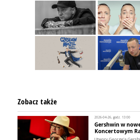
Zobacz także
2026-04-26, godz. 13:00
Gershwin w nowej
Koncertowym Ra
Utwory George’a Gershw