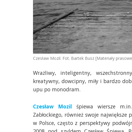
Czesław Mozil. Fot. Bartek Busz [Materiały prasowe
Wrażliwy, inteligentny, wszechstro
kreatywny, dowcipny, miły i bardzo dobr
upu po monodram.
Czesław Mozil
śpiewa wiersze m.in.
Zabłockiego, również swoje największe p
w Polsce, często z perspektywy podwój
2008 pod szyldem Czesław Śpiewa. Pu