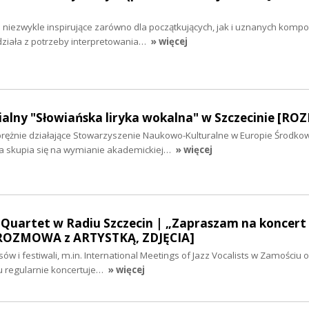
niezwykle inspirujące zarówno dla początkujących, jak i uznanych kompo
działa z potrzeby interpretowania…
» więcej
ialny "Słowiańska liryka wokalna" w Szczecinie [R
rężnie działające Stowarzyszenie Naukowo-Kulturalne w Europie Środkow
a skupia się na wymianie akademickiej…
» więcej
 Quartet w Radiu Szczecin | „Zapraszam na koncert
[ROZMOWA z ARTYSTKĄ, ZDJĘCIA]
w i festiwali, m.in. International Meetings of Jazz Vocalists w Zamościu o
 regularnie koncertuje…
» więcej