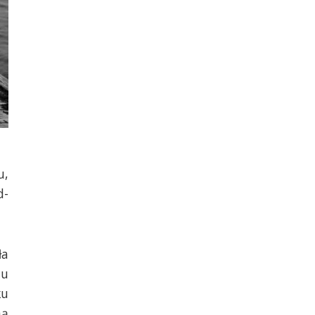
u,
d-
ła
iu
ku
ną