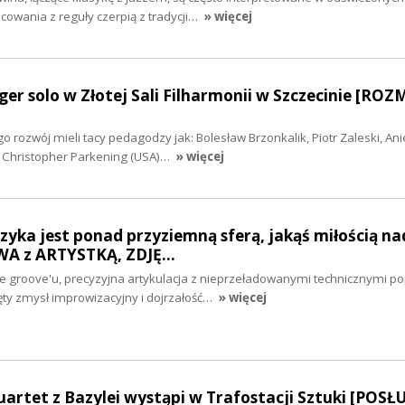
owania z reguły czerpią z tradycji…
» więcej
ger solo w Złotej Sali Filharmonii w Szczecinie [RO
 rozwój mieli tacy pedagodzy jak: Bolesław Brzonkalik, Piotr Zaleski, Ani
z Christopher Parkening (USA)…
» więcej
zyka jest ponad przyziemną sferą, jakąś miłością na
WA z ARTYSTKĄ, ZDJĘ…
groove'u, precyzyjna artykulacja z nieprzeładowanymi technicznymi p
ęty zmysł improwizacyjny i dojrzałość…
» więcej
artet z Bazylei wystąpi w Trafostacji Sztuki [POSŁ