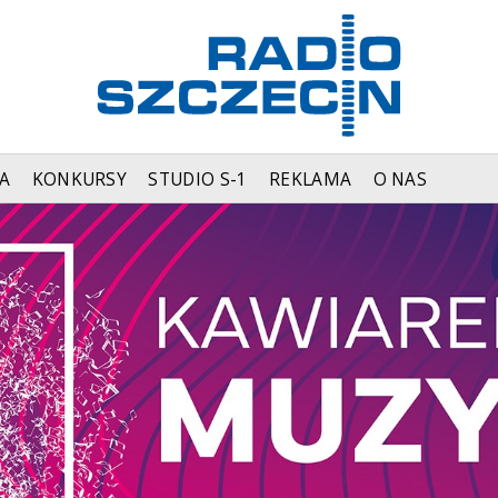
A
KONKURSY
STUDIO S-1
REKLAMA
O NAS