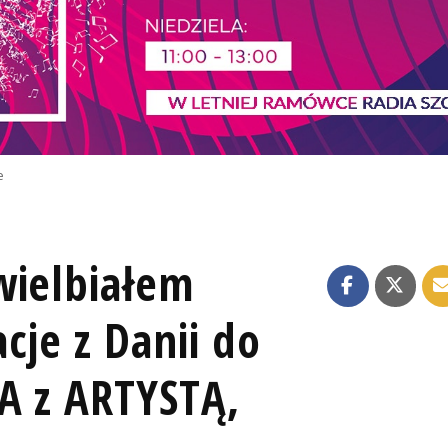
e
wielbiałem
cje z Danii do
A z ARTYSTĄ,