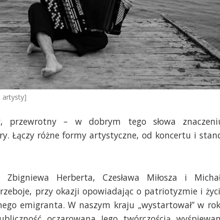
 artysty]
nny, przewrotny – w dobrym tego słowa znaczeni
y. Łączy różne formy artystyczne, od koncertu i stan
 Zbigniewa Herberta, Czesława Miłosza i Micha
rzeboje, przy okazji opowiadając o patriotyzmie i życ
nego emigranta. W naszym kraju „wystartował” w ro
bliczność oczarowana Jego twórczością wyśpiewa