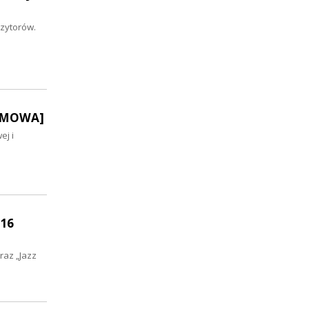
zytorów.
OZMOWA]
ej i
 16
raz „Jazz