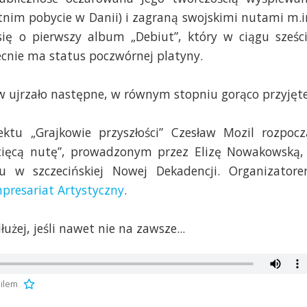
tnim pobycie w Danii) i zagraną swojskimi nutami m.i
się o pierwszy album „Debiut”, który w ciągu sześc
ecnie ma status poczwórnej platyny.
 ujrzało następne, w równym stopniu gorąco przyjęte
ktu „Grajkowie przyszłości” Czesław Mozil rozpocz
cięcą nutę”, prowadzonym przez Elizę Nowakowską,
 w szczecińskiej Nowej Dekadencji. Organizator
presariat Artystyczny
.
żej, jeśli nawet nie na zawsze...
ilem