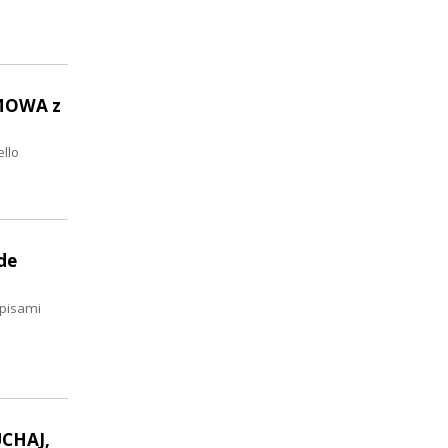
ZMOWA z
ello
de
opisami
UCHAJ,