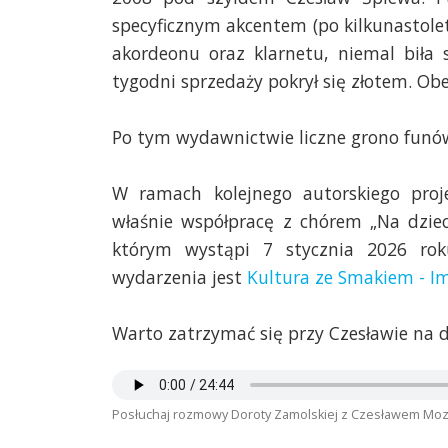
specyficznym akcentem (po kilkunastole
akordeonu oraz klarnetu, niemal biła 
tygodni sprzedaży pokrył się złotem. Ob
Po tym wydawnictwie liczne grono funów
W ramach kolejnego autorskiego proje
właśnie współpracę z chórem „Na dzie
którym wystąpi 7 stycznia 2026 roku
wydarzenia jest
Kultura ze Smakiem - Im
Warto zatrzymać się przy Czesławie na dłu
Posłuchaj rozmowy Doroty Zamolskiej z Czesławem Moz