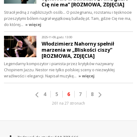
Cię nie ma” [ROZMOWA, ZDJĘCIA]
Stracił jedną z najbliższych osób... O pożegnaniu, rozstaniu i tęsknocie
przeszytymi bólem nagrał wyjątkową balladę pt. Tam, gdzie Cię nie ma,
do której…
» więcej
2025-11-09, godz. 13:00
Włodzimierz Nahorny spełnił
marzenia w „Bliskości ciszy”
[ROZMOWA, ZDJĘCIA]
Legendarny kompozytor i pianista przez krytyków nazywany
Chopinem Jazzu. Nestor nie tylko polskiej sceny o niezwykłej
wrażliwości i elegancji. Napisał muzykę…
» więcej
4
5
6
7
8
261 na 27 stronach