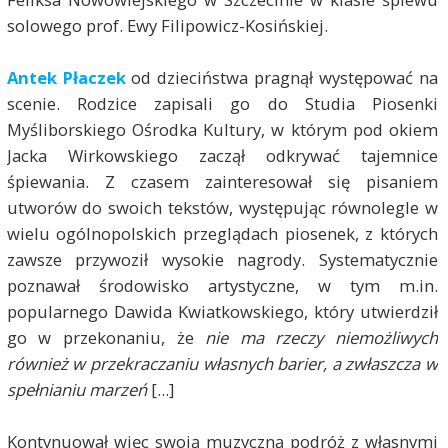
solowego prof. Ewy Filipowicz-Kosińskiej.
Antek Płaczek
od dzieciństwa pragnął występować na
scenie. Rodzice zapisali go do Studia Piosenki
Myśliborskiego Ośrodka Kultury, w którym pod okiem
Jacka Wirkowskiego zaczął odkrywać tajemnice
śpiewania. Z czasem zainteresował się pisaniem
utworów do swoich tekstów, występując równolegle w
wielu ogólnopolskich przeglądach piosenek, z których
zawsze przywoził wysokie nagrody. Systematycznie
poznawał środowisko artystyczne, w tym m.in.
popularnego Dawida Kwiatkowskiego, który utwierdził
go w przekonaniu, że
nie ma rzeczy niemożliwych
również w przekraczaniu własnych barier, a zwłaszcza w
spełnianiu marzeń
[...]
Kontynuował więc swoją muzyczną podróż z własnymi