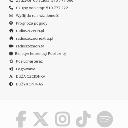
Zadzwoń do studia: 510 777 666
Czujny non stop: 510 777 222
Wyślij do nas wiadomość
Prognoza pogody
radioszczecin.pl
radioszczecinextra.pl
radioszczecin.tv
Biuletyn Informacji Publicznej
Posłuchaj teraz
Logowanie
DUŻA CZCIONKA
DUŻY KONTRAST