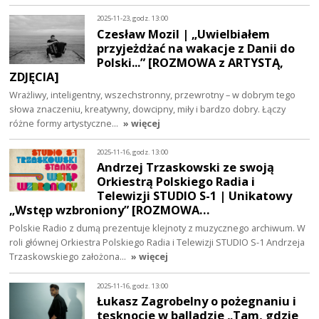
2025-11-23, godz. 13:00
Czesław Mozil | „Uwielbiałem
przyjeżdżać na wakacje z Danii do
Polski...” [ROZMOWA z ARTYSTĄ,
ZDJĘCIA]
Wrażliwy, inteligentny, wszechstronny, przewrotny – w dobrym tego
słowa znaczeniu, kreatywny, dowcipny, miły i bardzo dobry. Łączy
różne formy artystyczne…
» więcej
2025-11-16, godz. 13:00
Andrzej Trzaskowski ze swoją
Orkiestrą Polskiego Radia i
Telewizji STUDIO S-1 | Unikatowy
„Wstęp wzbroniony” [ROZMOWA…
Polskie Radio z dumą prezentuje klejnoty z muzycznego archiwum. W
roli głównej Orkiestra Polskiego Radia i Telewizji STUDIO S-1 Andrzeja
Trzaskowskiego założona…
» więcej
2025-11-16, godz. 13:00
Łukasz Zagrobelny o pożegnaniu i
tęsknocie w balladzie „Tam, gdzie