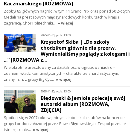
Kaczmarskiego [ROZMOWA]
Zdobył 85 głównych nagród, w tym 14 Grand Prix oraz ponad 50 Złotych
Medali na prestiżowych międzynarodowych konkursach w kraju i
zagranicą. Chór Politechniki…
» więcej
2025-11-30, godz. 13:00
Krzysztof Skiba | „Do szkoły
chodziłem głównie dla przerw.
Wymienialiśmy poglądy z kolegami i
...” [ROZMOWA z…
Wielokrotnie aresztowany za działalność w ugrupowaniach o –
zdaniem władz komunistycznych – charakterze anarchistycznym,
znany m.in. z grupy Big Cyc…
» więcej
2025-11-30, godz. 13:00
Błędowski & Jemioła polecają swój
autorski album [ROZMOWA,
ZDJĘCIA]
Spotkali się w 2007 roku w jednym z lubelskich klubów na koncercie
grupy London założonej przez Pawła Błędowskiego. Zespół przestał
istnieć, co nie…
» więcej