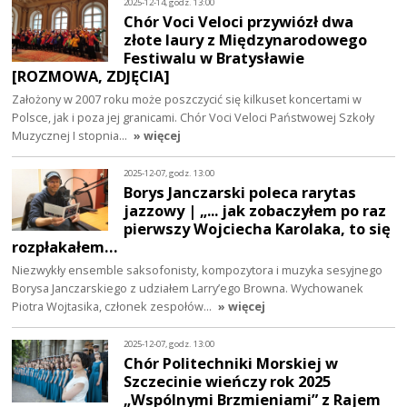
2025-12-14, godz. 13:00
Chór Voci Veloci przywiózł dwa
złote laury z Międzynarodowego
Festiwalu w Bratysławie
[ROZMOWA, ZDJĘCIA]
Założony w 2007 roku może poszczycić się kilkuset koncertami w
Polsce, jak i poza jej granicami. Chór Voci Veloci Państwowej Szkoły
Muzycznej I stopnia…
» więcej
2025-12-07, godz. 13:00
Borys Janczarski poleca rarytas
jazzowy | „... jak zobaczyłem po raz
pierwszy Wojciecha Karolaka, to się
rozpłakałem…
Niezwykły ensemble saksofonisty, kompozytora i muzyka sesyjnego
Borysa Janczarskiego z udziałem Larry’ego Browna. Wychowanek
Piotra Wojtasika, członek zespołów…
» więcej
2025-12-07, godz. 13:00
Chór Politechniki Morskiej w
Szczecinie wieńczy rok 2025
„Wspólnymi Brzmieniami” z Rajem