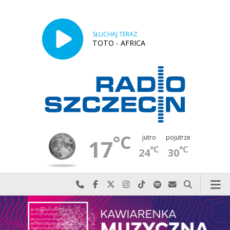
SŁUCHAJ TERAZ
TOTO - AFRICA
°C
jutro
pojutrze
17
°C
°C
24
30
Najlepiej po prostu do nas zadzwoń
Odwiedź nas na Facebook-u
Odwiedź nas na X
Odwiedź nas na Instagram-ie
Odwiedź nas na TikTok-u
Szukaj nas na Spotify
Wyślij do nas w
Szukaj