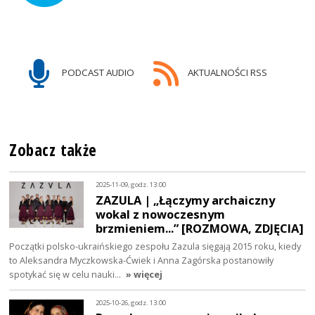
PODCAST AUDIO
AKTUALNOŚCI RSS
Zobacz także
2025-11-09, godz. 13:00
ZAZULA | „Łączymy archaiczny
wokal z nowoczesnym
brzmieniem...” [ROZMOWA, ZDJĘCIA]
Początki polsko-ukraińskiego zespołu Zazula sięgają 2015 roku, kiedy
to Aleksandra Myczkowska-Ćwiek i Anna Zagórska postanowiły
spotykać się w celu nauki…
» więcej
2025-10-26, godz. 13:00