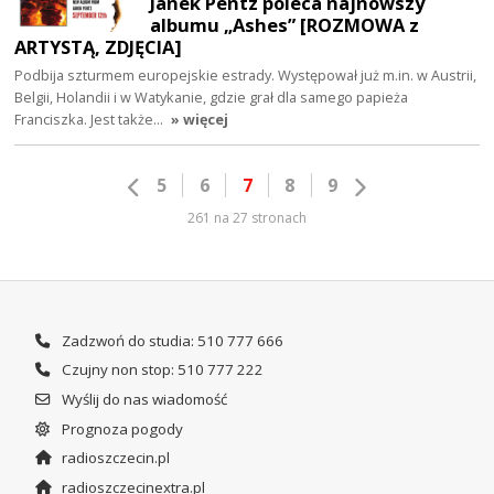
Janek Pentz poleca najnowszy
albumu „Ashes” [ROZMOWA z
ARTYSTĄ, ZDJĘCIA]
Podbija szturmem europejskie estrady. Występował już m.in. w Austrii,
Belgii, Holandii i w Watykanie, gdzie grał dla samego papieża
Franciszka. Jest także…
» więcej
5
6
7
8
9
261 na 27 stronach
Zadzwoń do studia: 510 777 666
Czujny non stop: 510 777 222
Wyślij do nas wiadomość
Prognoza pogody
radioszczecin.pl
radioszczecinextra.pl