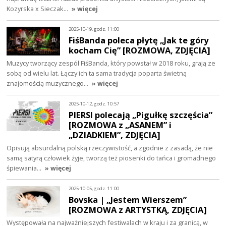
Kozyrska x Sieczak…
» więcej
2025-10-19, godz. 11:00
FiśBanda poleca płytę „Jak te góry
kocham Cię” [ROZMOWA, ZDJĘCIA]
Muzycy tworzący zespół FiśBanda, który powstał w 2018 roku, grają ze
sobą od wielu lat. Łączy ich ta sama tradycja poparta świetną
znajomością muzycznego…
» więcej
2025-10-12, godz. 10:57
PIERSI polecają „Pigułkę szczęścia”
[ROZMOWA z „ASANEM” i
„DZIADKIEM”, ZDJĘCIA]
Opisują absurdalną polską rzeczywistość, a zgodnie z zasadą, że nie
samą satyrą człowiek żyje, tworzą też piosenki do tańca i gromadnego
śpiewania…
» więcej
2025-10-05, godz. 11:00
Bovska | „Jestem Wierszem”
[ROZMOWA z ARTYSTKĄ, ZDJĘCIA]
Występowała na najważniejszych festiwalach w kraju i za granicą, w