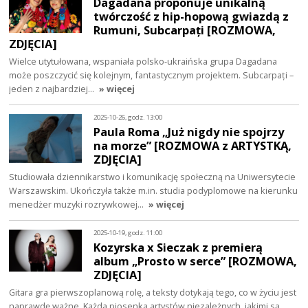
Dagadana proponuje unikalną
twórczość z hip-hopową gwiazdą z
Rumuni, Subcarpați [ROZMOWA,
ZDJĘCIA]
Wielce utytułowana, wspaniała polsko-ukraińska grupa Dagadana
może poszczycić się kolejnym, fantastycznym projektem. Subcarpați –
jeden z najbardziej…
» więcej
2025-10-26, godz. 13:00
Paula Roma „Już nigdy nie spojrzy
na morze” [ROZMOWA z ARTYSTKĄ,
ZDJĘCIA]
Studiowała dziennikarstwo i komunikację społeczną na Uniwersytecie
Warszawskim. Ukończyła także m.in. studia podyplomowe na kierunku
menedżer muzyki rozrywkowej…
» więcej
2025-10-19, godz. 11:00
Kozyrska x Sieczak z premierą
album „Prosto w serce” [ROZMOWA,
ZDJĘCIA]
Gitara gra pierwszoplanową rolę, a teksty dotykają tego, co w życiu jest
naprawdę ważne. Każda piosenka artystów niezależnych, jakimi są