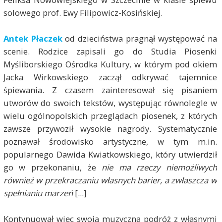
solowego prof. Ewy Filipowicz-Kosińskiej.
Antek Płaczek
od dzieciństwa pragnął występować na
scenie. Rodzice zapisali go do Studia Piosenki
Myśliborskiego Ośrodka Kultury, w którym pod okiem
Jacka Wirkowskiego zaczął odkrywać tajemnice
śpiewania. Z czasem zainteresował się pisaniem
utworów do swoich tekstów, występując równolegle w
wielu ogólnopolskich przeglądach piosenek, z których
zawsze przywoził wysokie nagrody. Systematycznie
poznawał środowisko artystyczne, w tym m.in.
popularnego Dawida Kwiatkowskiego, który utwierdził
go w przekonaniu, że
nie ma rzeczy niemożliwych
również w przekraczaniu własnych barier, a zwłaszcza w
spełnianiu marzeń
[...]
Kontynuował więc swoją muzyczną podróż z własnymi