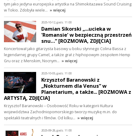
tym jako jedyna europejska artystka na Shimokitazawa Sound Cruising
w Tokio. Zdobyła wiele…
» więcej
2025-10-12, godz. 11:00
Damian Sikorski „...ucieka w
'Romansie' w bezpieczną przestrzeń
snu…” [ROZMOWA, ZDJĘCIA]
Koncertował jako gitarzysta basowy u boku słynnego Colina Bassa z
legendarnej grupy Camel, a także grał z hiphopowym zespołem Hemp
Gru oraz z Menskim, Nocnym…
» więcej
2025-10-05, godz. 11:00
Krzysztof Baranowski z
„Nokturnem dla Venus” w
Planetarium, a także... [ROZMOWA z
ARTYSTĄ, ZDJĘCIA]
Krzysztof Baranowski – Osobowość Roku w kategorii Kultura
województwa Zachodniopomorskiego tworzy muzykę m.in. do
spektakli teatralnych i filmów. Od kilku…
» więcej
2025-09-28, godz. 11:00