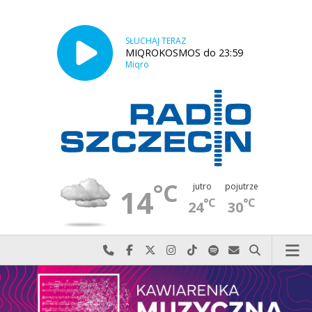
SŁUCHAJ TERAZ
MIQROKOSMOS do 23:59
Miqro
°C
jutro
pojutrze
14
°C
°C
24
30
Najlepiej po prostu do nas zadzwoń
Odwiedź nas na Facebook-u
Odwiedź nas na X
Odwiedź nas na Instagram-ie
Odwiedź nas na TikTok-u
Szukaj nas na Spotify
Wyślij do nas w
Szukaj