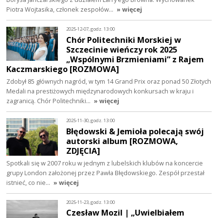
Piotra Wojtasika, członek zespołów…
» więcej
2025-12-07, godz. 13:00
Chór Politechniki Morskiej w
Szczecinie wieńczy rok 2025
„Wspólnymi Brzmieniami” z Rajem
Kaczmarskiego [ROZMOWA]
Zdobył 85 głównych nagród, w tym 14 Grand Prix oraz ponad 50 Złotych
Medali na prestiżowych międzynarodowych konkursach w kraju i
zagranicą. Chór Politechniki…
» więcej
2025-11-30, godz. 13:00
Błędowski & Jemioła polecają swój
autorski album [ROZMOWA,
ZDJĘCIA]
Spotkali się w 2007 roku w jednym z lubelskich klubów na koncercie
grupy London założonej przez Pawła Błędowskiego. Zespół przestał
istnieć, co nie…
» więcej
2025-11-23, godz. 13:00
Czesław Mozil | „Uwielbiałem