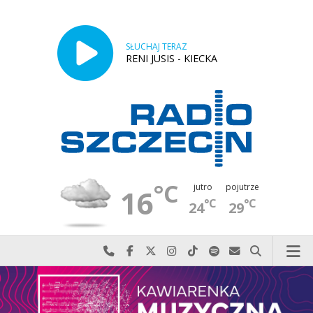
SŁUCHAJ TERAZ
RENI JUSIS - KIECKA
°C
jutro
pojutrze
16
°C
°C
24
29
Najlepiej po prostu do nas zadzwoń
Odwiedź nas na Facebook-u
Odwiedź nas na X
Odwiedź nas na Instagram-ie
Odwiedź nas na TikTok-u
Szukaj nas na Spotify
Wyślij do nas w
Szukaj