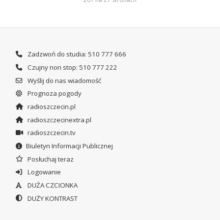
Zadzwoń do studia: 510 777 666
Czujny non stop: 510 777 222
Wyślij do nas wiadomość
Prognoza pogody
radioszczecin.pl
radioszczecinextra.pl
radioszczecin.tv
Biuletyn Informacji Publicznej
Posłuchaj teraz
Logowanie
DUŻA CZCIONKA
DUŻY KONTRAST