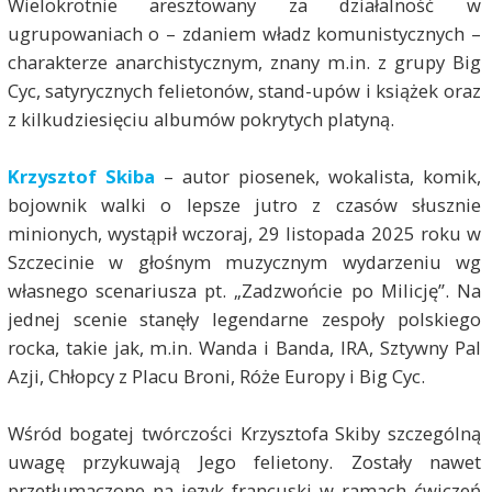
Wielokrotnie aresztowany za działalność w
ugrupowaniach o – zdaniem władz komunistycznych –
charakterze anarchistycznym, znany m.in. z grupy Big
Cyc, satyrycznych felietonów, stand-upów i książek oraz
z kilkudziesięciu albumów pokrytych platyną.
Krzysztof Skiba
– autor piosenek, wokalista, komik,
bojownik walki o lepsze jutro z czasów słusznie
minionych, wystąpił wczoraj, 29 listopada 2025 roku w
Szczecinie w głośnym muzycznym wydarzeniu wg
własnego scenariusza pt. „Zadzwońcie po Milicję”. Na
jednej scenie stanęły legendarne zespoły polskiego
rocka, takie jak, m.in. Wanda i Banda, IRA, Sztywny Pal
Azji, Chłopcy z Placu Broni, Róże Europy i Big Cyc.
Wśród bogatej twórczości Krzysztofa Skiby szczególną
uwagę przykuwają Jego felietony. Zostały nawet
przetłumaczone na język francuski w ramach ćwiczeń