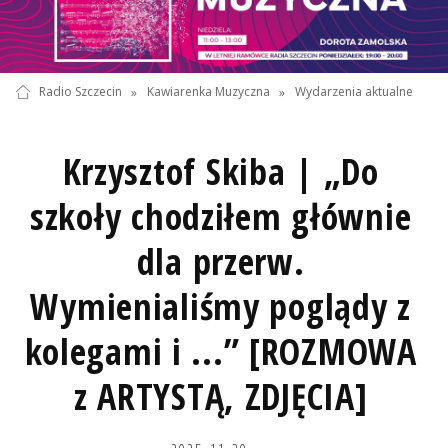
Radio Szczecin
»
Kawiarenka Muzyczna
»
Wydarzenia aktualne
Krzysztof Skiba | „Do
szkoły chodziłem głównie
dla przerw.
Wymienialiśmy poglądy z
kolegami i ...” [ROZMOWA
z ARTYSTĄ, ZDJĘCIA]