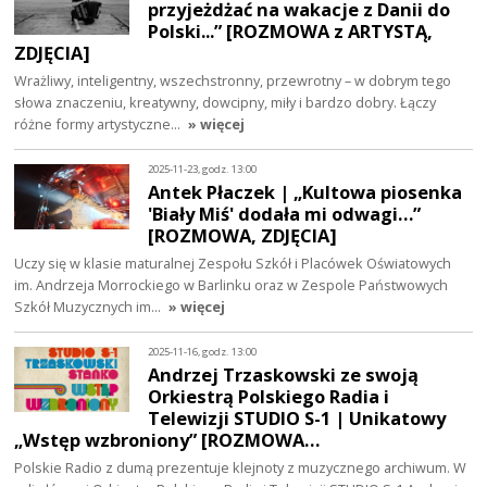
przyjeżdżać na wakacje z Danii do
Polski...” [ROZMOWA z ARTYSTĄ,
ZDJĘCIA]
Wrażliwy, inteligentny, wszechstronny, przewrotny – w dobrym tego
słowa znaczeniu, kreatywny, dowcipny, miły i bardzo dobry. Łączy
różne formy artystyczne…
» więcej
2025-11-23, godz. 13:00
Antek Płaczek | „Kultowa piosenka
'Biały Miś' dodała mi odwagi…”
[ROZMOWA, ZDJĘCIA]
Uczy się w klasie maturalnej Zespołu Szkół i Placówek Oświatowych
im. Andrzeja Morrockiego w Barlinku oraz w Zespole Państwowych
Szkół Muzycznych im…
» więcej
2025-11-16, godz. 13:00
Andrzej Trzaskowski ze swoją
Orkiestrą Polskiego Radia i
Telewizji STUDIO S-1 | Unikatowy
„Wstęp wzbroniony” [ROZMOWA…
Polskie Radio z dumą prezentuje klejnoty z muzycznego archiwum. W