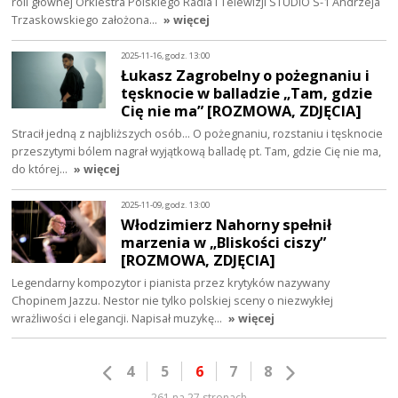
roli głównej Orkiestra Polskiego Radia i Telewizji STUDIO S-1 Andrzeja
Trzaskowskiego założona…
» więcej
2025-11-16, godz. 13:00
Łukasz Zagrobelny o pożegnaniu i
tęsknocie w balladzie „Tam, gdzie
Cię nie ma” [ROZMOWA, ZDJĘCIA]
Stracił jedną z najbliższych osób... O pożegnaniu, rozstaniu i tęsknocie
przeszytymi bólem nagrał wyjątkową balladę pt. Tam, gdzie Cię nie ma,
do której…
» więcej
2025-11-09, godz. 13:00
Włodzimierz Nahorny spełnił
marzenia w „Bliskości ciszy”
[ROZMOWA, ZDJĘCIA]
Legendarny kompozytor i pianista przez krytyków nazywany
Chopinem Jazzu. Nestor nie tylko polskiej sceny o niezwykłej
wrażliwości i elegancji. Napisał muzykę…
» więcej
4
5
6
7
8
261 na 27 stronach