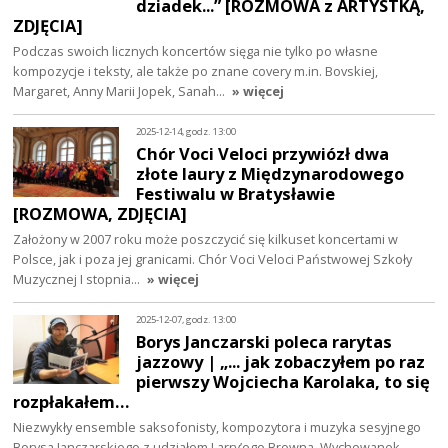
dziadek...” [ROZMOWA z ARTYSTKĄ,
ZDJĘCIA]
Podczas swoich licznych koncertów sięga nie tylko po własne
kompozycje i teksty, ale także po znane covery m.in. Bovskiej,
Margaret, Anny Marii Jopek, Sanah…
» więcej
2025-12-14, godz. 13:00
Chór Voci Veloci przywiózł dwa
złote laury z Międzynarodowego
Festiwalu w Bratysławie
[ROZMOWA, ZDJĘCIA]
Założony w 2007 roku może poszczycić się kilkuset koncertami w
Polsce, jak i poza jej granicami. Chór Voci Veloci Państwowej Szkoły
Muzycznej I stopnia…
» więcej
2025-12-07, godz. 13:00
Borys Janczarski poleca rarytas
jazzowy | „... jak zobaczyłem po raz
pierwszy Wojciecha Karolaka, to się
rozpłakałem…
Niezwykły ensemble saksofonisty, kompozytora i muzyka sesyjnego
Borysa Janczarskiego z udziałem Larry’ego Browna. Wychowanek