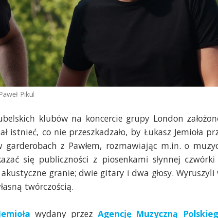
Paweł Pikul
ubelskich klubów na koncercie grupy London założon
ł istnieć, co nie przeszkadzało, by Łukasz Jemioła pr
 w garderobach z Pawłem, rozmawiając m.in. o muzy
kazać się publiczności z piosenkami słynnej czwórki
o akustyczne granie; dwie gitary i dwa głosy. Wyruszyli
łasną twórczością.
Jemioła
wydany przez
Agencję Muzyczną Polskie