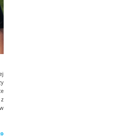
ej
zy
ce
 z
 w
go