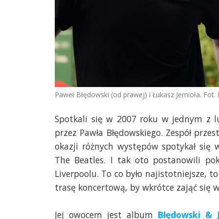
Paweł Błędowski (od prawej) i Łukasz Jemioła. Fot. 
Spotkali się w 2007 roku w jednym z l
przez Pawła Błędowskiego. Zespół przesta
okazji różnych występów spotykał się
The Beatles. I tak oto postanowili po
Liverpoolu. To co było najistotniejsze, t
trasę koncertową, by wkrótce zająć się w
Jej owocem jest album
Błędowski & 