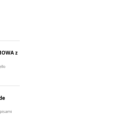
ZMOWA z
ello
de
opisami