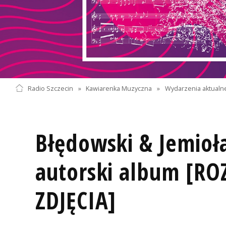
Radio Szczecin
»
Kawiarenka Muzyczna
»
Wydarzenia aktualn
Błędowski & Jemioł
autorski album [R
ZDJĘCIA]