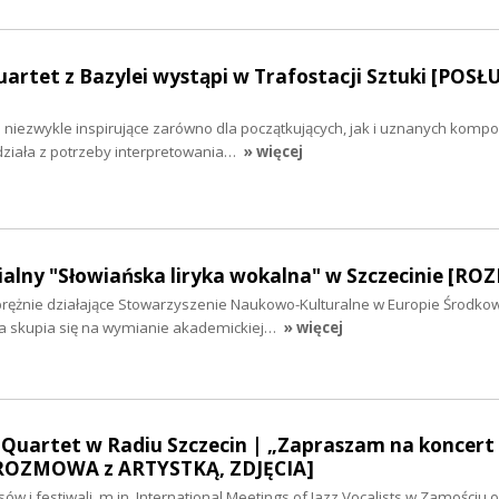
artet z Bazylei wystąpi w Trafostacji Sztuki [POSŁ
niezwykle inspirujące zarówno dla początkujących, jak i uznanych kompo
działa z potrzeby interpretowania…
» więcej
ialny "Słowiańska liryka wokalna" w Szczecinie [R
rężnie działające Stowarzyszenie Naukowo-Kulturalne w Europie Środkow
a skupia się na wymianie akademickiej…
» więcej
 Quartet w Radiu Szczecin | „Zapraszam na koncert
[ROZMOWA z ARTYSTKĄ, ZDJĘCIA]
w i festiwali, m.in. International Meetings of Jazz Vocalists w Zamościu o