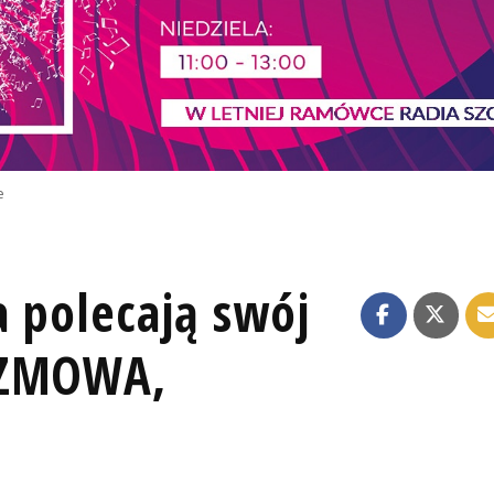
e
a polecają swój
OZMOWA,