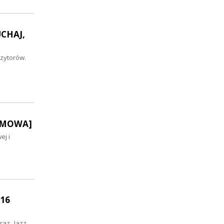
UCHAJ,
zytorów.
OZMOWA]
ej i
 16
raz „Jazz