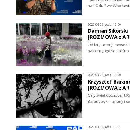
nad Odrą” we Wrocławiu
2026-04-05, godz. 13:00
Damian Sikorski |
[ROZMOWA z ART
Od lat promuje nowe ta
hasłem „Będzie Głośno!
2026-03-22, godz. 13:00
Krzysztof Barano
[ROZMOWA z ART
Cały świat obchodzi 105
Baranowski – znany i c
2026-03-15, godz. 10:21