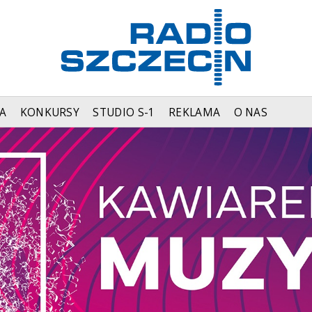
A
KONKURSY
STUDIO S-1
REKLAMA
O NAS