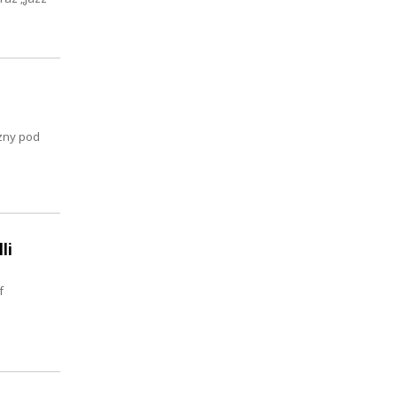
zny pod
li
f