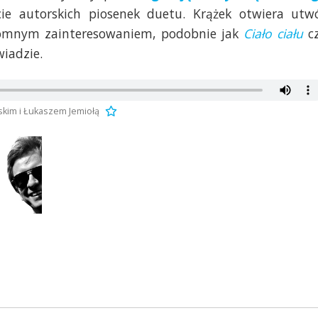
ście autorskich piosenek duetu. Krążek otwiera utw
romnym zainteresowaniem, podobnie jak
Ciało ciału
c
wiadzie.
kim i Łukaszem Jemiołą