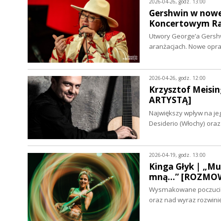
2026-04-26, godz. 13:00
Gershwin w nowej
Koncertowym Ra
Utwory George’a Gershw
aranżacjach. Nowe oprac
2026-04-26, godz. 12:00
Krzysztof Meisin
ARTYSTĄ]
Największy wpływ na jego
Desiderio (Włochy) ora
2026-04-19, godz. 13:00
Kinga Głyk | „Mu
mną...” [ROZMO
Wysmakowane poczucie 
oraz nad wyraz rozwini