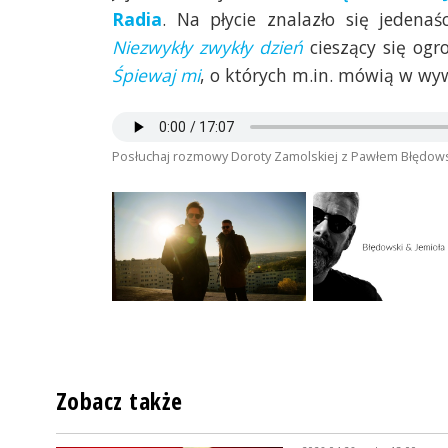
Radia
. Na płycie znalazło się jedena
Niezwykły zwykły dzień
cieszący się og
Śpiewaj mi
, o których m.in. mówią w wy
Posłuchaj rozmowy Doroty Zamolskiej z Pawłem Błędows
Zobacz także