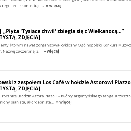
 regularnie koncertuje…
» więcej
 „Płyta 'Tysiące chwil' zbiegła się z Wielkanocą...”
YSTĄ, ZDJĘCIA]
lenty, którym nawet zorganizował cykliczny Ogólnopolski Konkurs Muzyc
”. Nazwę zaczerpnął z…
» więcej
wski z zespołem Los Café w hołdzie Astorowi Piazzol
YSTĄ, ZDJĘCIA]
. rocznicę urodzin Astora Piazolli – twórcy argentyńskiego tanga. Krzyszto
eniony pianista, akordeonista…
» więcej