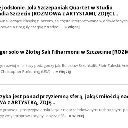
 odsłonie. Jola Szczepaniak Quartet w Studiu
dia Szczecin [ROZMOWA z ARTYSTAMI, ZDJĘCI…
ina, łączące klasykę z jazzem, są często interpretowane w odświeżonych
owania z reguły czerpią z tradycji…
» więcej
ger solo w Złotej Sali Filharmonii w Szczecinie [RO
 rozwój mieli tacy pedagodzy jak: Bolesław Brzonkalik, Piotr Zaleski, Ani
z Christopher Parkening (USA)…
» więcej
zyka jest ponad przyziemną sferą, jakąś miłością na
WA z ARTYSTKĄ, ZDJĘ…
groove'u, precyzyjna artykulacja z nieprzeładowanymi technicznymi p
ęty zmysł improwizacyjny i dojrzałość…
» więcej