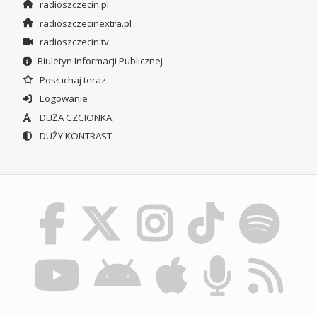
radioszczecin.pl
radioszczecinextra.pl
radioszczecin.tv
Biuletyn Informacji Publicznej
Posłuchaj teraz
Logowanie
DUŻA CZCIONKA
DUŻY KONTRAST