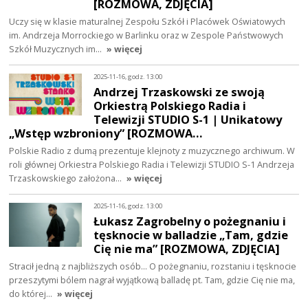
[ROZMOWA, ZDJĘCIA]
Uczy się w klasie maturalnej Zespołu Szkół i Placówek Oświatowych
im. Andrzeja Morrockiego w Barlinku oraz w Zespole Państwowych
Szkół Muzycznych im…
» więcej
2025-11-16, godz. 13:00
Andrzej Trzaskowski ze swoją
Orkiestrą Polskiego Radia i
Telewizji STUDIO S-1 | Unikatowy
„Wstęp wzbroniony” [ROZMOWA…
Polskie Radio z dumą prezentuje klejnoty z muzycznego archiwum. W
roli głównej Orkiestra Polskiego Radia i Telewizji STUDIO S-1 Andrzeja
Trzaskowskiego założona…
» więcej
2025-11-16, godz. 13:00
Łukasz Zagrobelny o pożegnaniu i
tęsknocie w balladzie „Tam, gdzie
Cię nie ma” [ROZMOWA, ZDJĘCIA]
Stracił jedną z najbliższych osób... O pożegnaniu, rozstaniu i tęsknocie
przeszytymi bólem nagrał wyjątkową balladę pt. Tam, gdzie Cię nie ma,
do której…
» więcej