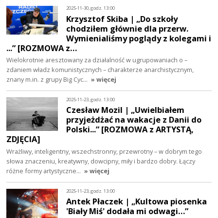
2025-11-30, godz. 13:00
Krzysztof Skiba | „Do szkoły
chodziłem głównie dla przerw.
Wymienialiśmy poglądy z kolegami i
...” [ROZMOWA z…
Wielokrotnie aresztowany za działalność w ugrupowaniach o –
zdaniem władz komunistycznych – charakterze anarchistycznym,
znany m.in. z grupy Big Cyc…
» więcej
2025-11-23, godz. 13:00
Czesław Mozil | „Uwielbiałem
przyjeżdżać na wakacje z Danii do
Polski...” [ROZMOWA z ARTYSTĄ,
ZDJĘCIA]
Wrażliwy, inteligentny, wszechstronny, przewrotny – w dobrym tego
słowa znaczeniu, kreatywny, dowcipny, miły i bardzo dobry. Łączy
różne formy artystyczne…
» więcej
2025-11-23, godz. 13:00
Antek Płaczek | „Kultowa piosenka
'Biały Miś' dodała mi odwagi…”