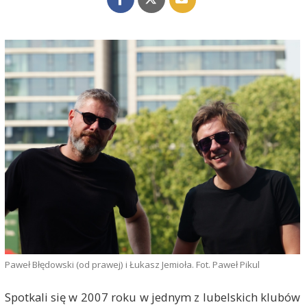
Paweł Błędowski (od prawej) i Łukasz Jemioła. Fot. Paweł Pikul
Spotkali się w 2007 roku w jednym z lubelskich klubów