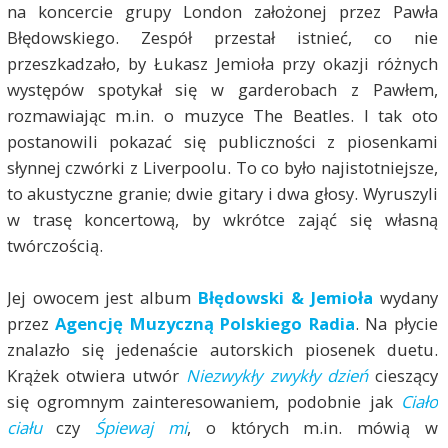
na koncercie grupy London założonej przez Pawła
Błędowskiego. Zespół przestał istnieć, co nie
przeszkadzało, by Łukasz Jemioła przy okazji różnych
występów spotykał się w garderobach z Pawłem,
rozmawiając m.in. o muzyce The Beatles. I tak oto
postanowili pokazać się publiczności z piosenkami
słynnej czwórki z Liverpoolu. To co było najistotniejsze,
to akustyczne granie; dwie gitary i dwa głosy. Wyruszyli
w trasę koncertową, by wkrótce zająć się własną
twórczością.
Jej owocem jest album
Błędowski & Jemioła
wydany
przez
Agencję Muzyczną Polskiego Radia
. Na płycie
znalazło się jedenaście autorskich piosenek duetu.
Krążek otwiera utwór
Niezwykły zwykły dzień
cieszący
się ogromnym zainteresowaniem, podobnie jak
Ciało
ciału
czy
Śpiewaj mi
, o których m.in. mówią w