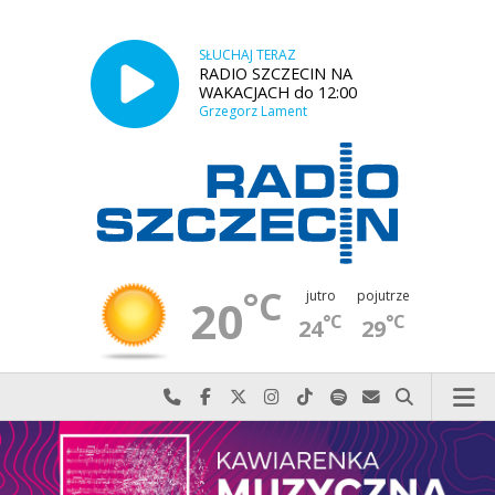
SŁUCHAJ TERAZ
RADIO SZCZECIN NA
WAKACJACH do 12:00
Grzegorz Lament
°C
jutro
pojutrze
20
°C
°C
24
29
Najlepiej po prostu do nas zadzwoń
Odwiedź nas na Facebook-u
Odwiedź nas na X
Odwiedź nas na Instagram-ie
Odwiedź nas na TikTok-u
Szukaj nas na Spotify
Wyślij do nas w
Szukaj