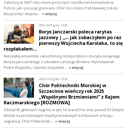
Założony w 2007 roku może poszczycić się kilkuset koncertami w
Polsce, jak i poza jej granicami. Chór Voci Veloci Państwowej Szkoły
Muzycznej I stopnia…
» więcej
2025-12-07, godz. 13:00
Borys Janczarski poleca rarytas
jazzowy | „... jak zobaczyłem po raz
pierwszy Wojciecha Karolaka, to się
rozpłakałem…
Niezwykły ensemble saksofonisty, kompozytora i muzyka sesyjnego
Borysa Janczarskiego z udziałem Larry’ego Browna. Wychowanek
Piotra Wojtasika, członek zespołów…
» więcej
2025-12-07, godz. 13:00
Chór Politechniki Morskiej w
Szczecinie wieńczy rok 2025
„Wspólnymi Brzmieniami” z Rajem
Kaczmarskiego [ROZMOWA]
Zdobył 85 głównych nagród, w tym 14 Grand Prix oraz ponad 50 Złotych
Medali na prestiżowych międzynarodowych konkursach w kraju i
zagranicą. Chór Politechniki…
» więcej