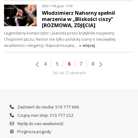
2025-11-09, godz. 13:00
Włodzimierz Nahorny spełnił
marzenia w „Bliskości ciszy”
[ROZMOWA, ZDJĘCIA]
Legendarny kompozytor i pianista przez krytyków nazywany
Chopinem Jazzu. Nestor nie tylko polskiej sceny o niezwykłej
wrażliwości i elegancji. Napisał muzykę…
» więcej
4
5
6
7
8
261 na 27 stronach
Zadzwoń do studia: 510 777 666
Czujny non stop: 510 777 222
Wyślij do nas wiadomość
Prognoza pogody