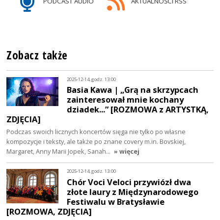
PODCAST AUDIO
AKTUALNOŚCI RSS
Zobacz także
2025-12-14, godz. 13:00
Basia Kawa | „Grą na skrzypcach
zainteresował mnie kochany
dziadek...” [ROZMOWA z ARTYSTKĄ,
ZDJĘCIA]
Podczas swoich licznych koncertów sięga nie tylko po własne
kompozycje i teksty, ale także po znane covery m.in. Bovskiej,
Margaret, Anny Marii Jopek, Sanah…
» więcej
2025-12-14, godz. 13:00
Chór Voci Veloci przywiózł dwa
złote laury z Międzynarodowego
Festiwalu w Bratysławie
[ROZMOWA, ZDJĘCIA]