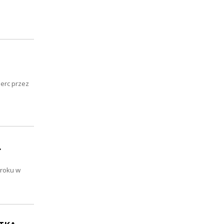
Serc przez
.
 roku w