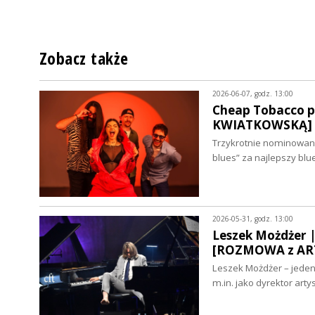
Zobacz także
2026-06-07, godz. 13:00
Cheap Tobacco p
KWIATKOWSKĄ]
Trzykrotnie nominowana
blues” za najlepszy bl
2026-05-31, godz. 13:00
Leszek Możdżer |
[ROZMOWA z AR
Leszek Możdżer – jeden
m.in. jako dyrektor ar