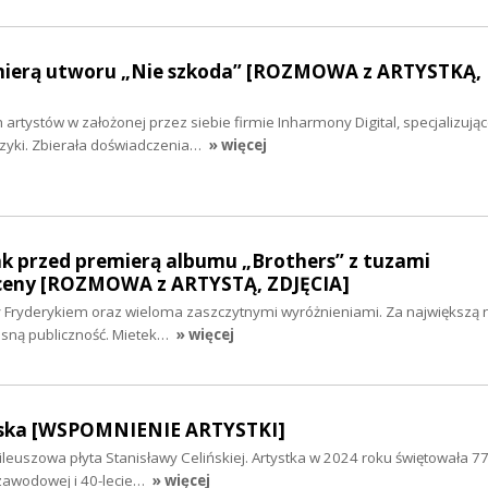
mierą utworu „Nie szkoda” [ROZMOWA z ARTYSTKĄ,
artystów w założonej przez siebie firmie Inharmony Digital, specjalizujące
uzyki. Zbierała doświadczenia…
» więcej
ak przed premierą albumu „Brothers” z tuzami
ceny [ROZMOWA z ARTYSTĄ, ZDJĘCIA]
 Fryderykiem oraz wieloma zaszczytnymi wyróżnieniami. Za największą
asną publiczność. Mietek…
» więcej
ńska [WSPOMNIENIE ARTYSTKI]
bileuszowa płyta Stanisławy Celińskiej. Artystka w 2024 roku świętowała 77
 zawodowej i 40-lecie…
» więcej