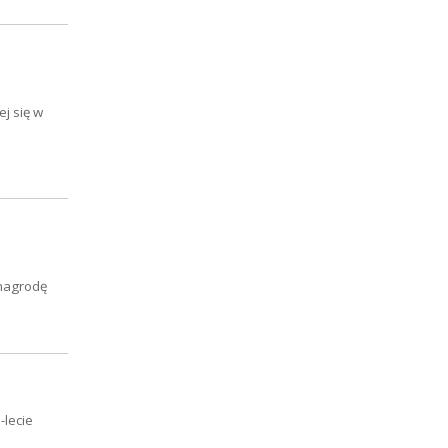
j się w
 nagrodę
-lecie