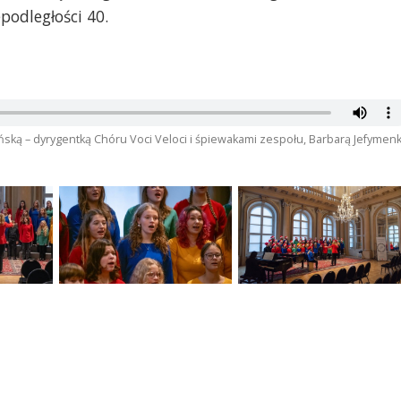
podległości 40.
ńską – dyrygentką Chóru Voci Veloci i śpiewakami zespołu, Barbarą Jefymen