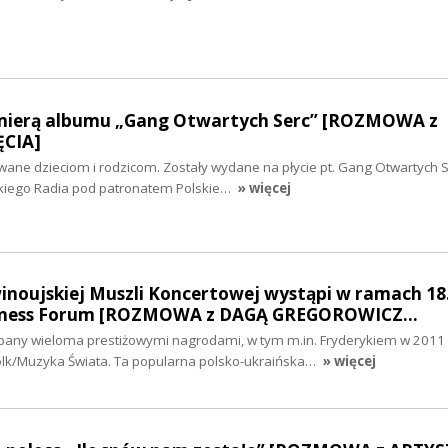
mierą albumu „Gang Otwartych Serc” [ROZMOWA z
ĘCIA]
wane dzieciom i rodzicom. Zostały wydane na płycie pt. Gang Otwartych 
kiego Radia pod patronatem Polskie…
» więcej
oujskiej Muszli Koncertowej wystąpi w ramach 18
siness Forum [ROZMOWA z DAGĄ GREGOROWICZ…
any wieloma prestiżowymi nagrodami, w tym m.in. Fryderykiem w 2011
olk/Muzyka Świata. Ta popularna polsko-ukraińska…
» więcej