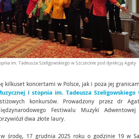
opnia im. Tadeusza Szeligowskiego w Szczecinie pod dyrekcją Agaty
 kilkuset koncertami w Polsce, jak i poza jej granicam
Muzycznej I stopnia im. Tadeusza Szeligowskiego
stiżowych konkursów. Prowadzony przez dr Aga
Międzynarodowego Festiwalu Muzyki Adwentowej
rzywiózł dwa złote laury.
 w środę, 17 grudnia 2025 roku o godzinie 19 w Sa