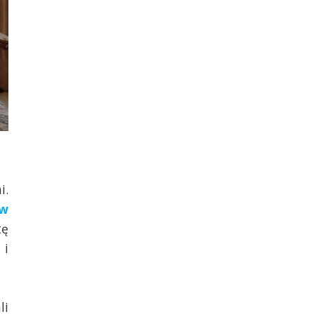
i.
 w
tę
 i
li