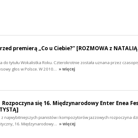
rzed premierą „Co u Ciebie?” [ROZMOWA z NATALIĄ
 do tytułu Wokalistka Roku. Czterokrotnie została uznana przez czasop
uesowy głos w Polsce. W 2010…
» więcej
 Rozpoczyna się 16. Międzynarodowy Enter Enea Fes
TYSTĄ]
 z najwybitniejszych pianistów i kompozytorów jazzowych rozpoczyna dzi
tystyczny, 16. Międzynarodowy…
» więcej