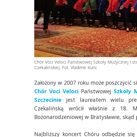
Chór Voci Veloci Państwowej Szkoły Muzycznej I st
Czekalińskiej. Fot. Vladimir Kuric
Założony w 2007 roku może poszczycić się
Chór Voci Veloci
Państwowej
Szkoły 
Szczecinie
jest laureatem wielu pre
Czekalińską wrócił właśnie z 18. 
Bożonarodzeniowej w Bratysławie, skąd p
Najbliższy koncert Chóru odbędzie się