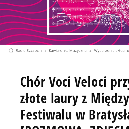
Radio Szczecin
»
Kawiarenka Muzyczna
»
Wydarzenia aktualn
Chór Voci Veloci pr
złote laury z Międ
Festiwalu w Bratys