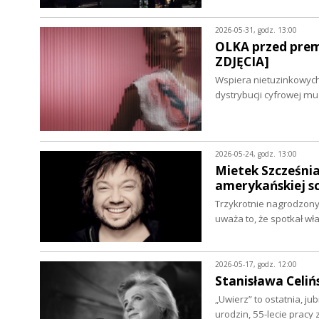
2026-05-31, godz. 13:00
OLKA przed pre
ZDJĘCIA]
Wspiera nietuzinkowych 
dystrybucji cyfrowej m
2026-05-24, godz. 13:00
Mietek Szcześni
amerykańskiej s
Trzykrotnie nagrodzony
uważa to, że spotkał wł
2026-05-17, godz. 12:00
Stanisława Celi
„Uwierz” to ostatnia, ju
urodzin, 55-lecie pracy