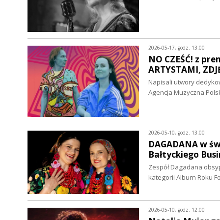
2026-05-17, godz. 13:00
NO CZEŚĆ! z pre
ARTYSTAMI, ZDJ
Napisali utwory dedyko
Agencja Muzyczna Pols
2026-05-10, godz. 13:00
DAGADANA w świn
Bałtyckiego Bu
Zespół Dagadana obsyp
kategorii Album Roku F
2026-05-10, godz. 12:00