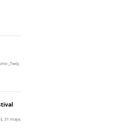
ismo „Twój
tival
ś, 31 maja,