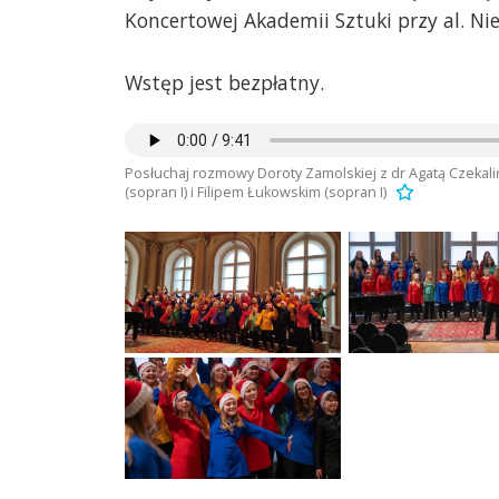
Koncertowej Akademii Sztuki przy al. Nie
Wstęp jest bezpłatny.
Posłuchaj rozmowy Doroty Zamolskiej z dr Agatą Czekali
(sopran I) i Filipem Łukowskim (sopran I)