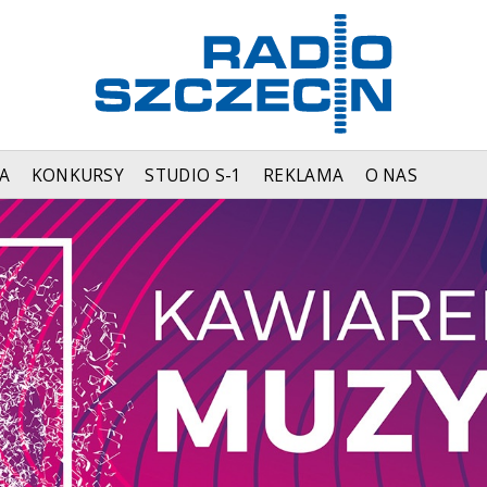
A
KONKURSY
STUDIO S-1
REKLAMA
O NAS