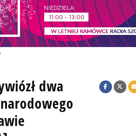
e
zywiózł dwa
zynarodowego
ławie