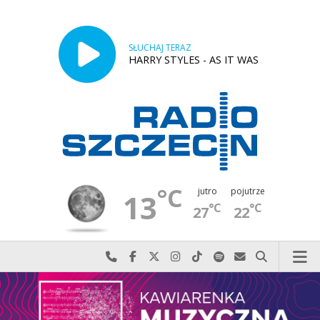
SŁUCHAJ TERAZ
HARRY STYLES - AS IT WAS
°C
jutro
pojutrze
13
°C
°C
27
22
Najlepiej po prostu do nas zadzwoń
Odwiedź nas na Facebook-u
Odwiedź nas na X
Odwiedź nas na Instagram-ie
Odwiedź nas na TikTok-u
Szukaj nas na Spotify
Wyślij do nas w
Szukaj