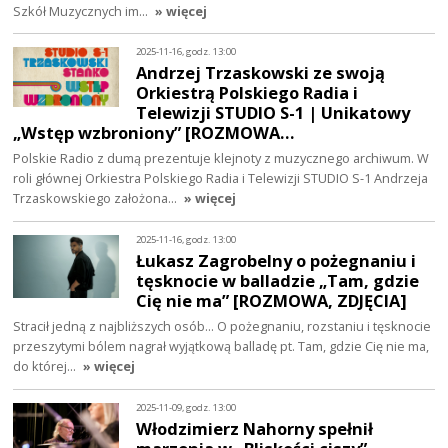
Szkół Muzycznych im…
» więcej
2025-11-16, godz. 13:00
Andrzej Trzaskowski ze swoją
Orkiestrą Polskiego Radia i
Telewizji STUDIO S-1 | Unikatowy
„Wstęp wzbroniony” [ROZMOWA…
Polskie Radio z dumą prezentuje klejnoty z muzycznego archiwum. W
roli głównej Orkiestra Polskiego Radia i Telewizji STUDIO S-1 Andrzeja
Trzaskowskiego założona…
» więcej
2025-11-16, godz. 13:00
Łukasz Zagrobelny o pożegnaniu i
tęsknocie w balladzie „Tam, gdzie
Cię nie ma” [ROZMOWA, ZDJĘCIA]
Stracił jedną z najbliższych osób... O pożegnaniu, rozstaniu i tęsknocie
przeszytymi bólem nagrał wyjątkową balladę pt. Tam, gdzie Cię nie ma,
do której…
» więcej
2025-11-09, godz. 13:00
Włodzimierz Nahorny spełnił