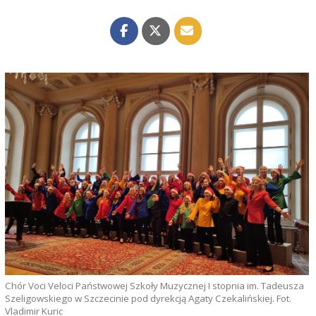
Chór Voci Veloci Państwowej Szkoły Muzycznej I stopnia im. Tadeusza
Szeligowskiego w Szczecinie pod dyrekcją Agaty Czekalińskiej. Fot.
Vladimir Kuric