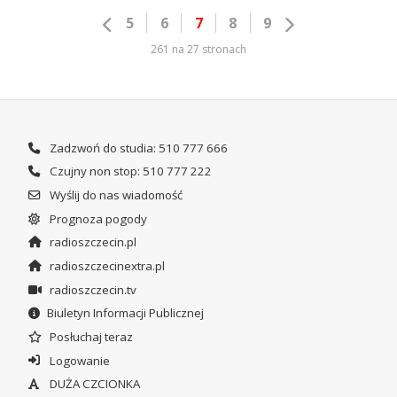
5
6
7
8
9
261 na 27 stronach
Zadzwoń do studia: 510 777 666
Czujny non stop: 510 777 222
Wyślij do nas wiadomość
Prognoza pogody
radioszczecin.pl
radioszczecinextra.pl
radioszczecin.tv
Biuletyn Informacji Publicznej
Posłuchaj teraz
Logowanie
DUŻA CZCIONKA