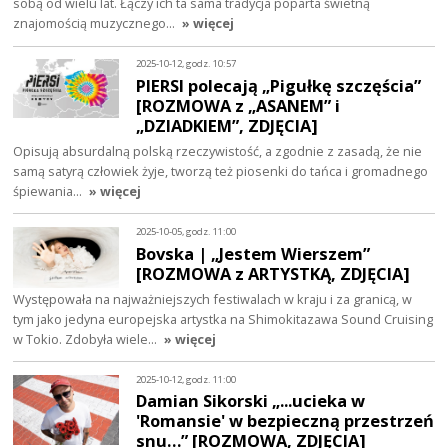
sobą od wielu lat. Łączy ich ta sama tradycja poparta świetną
znajomością muzycznego…
» więcej
2025-10-12, godz. 10:57
PIERSI polecają „Pigułkę szczęścia”
[ROZMOWA z „ASANEM” i
„DZIADKIEM”, ZDJĘCIA]
Opisują absurdalną polską rzeczywistość, a zgodnie z zasadą, że nie
samą satyrą człowiek żyje, tworzą też piosenki do tańca i gromadnego
śpiewania…
» więcej
2025-10-05, godz. 11:00
Bovska | „Jestem Wierszem”
[ROZMOWA z ARTYSTKĄ, ZDJĘCIA]
Występowała na najważniejszych festiwalach w kraju i za granicą, w
tym jako jedyna europejska artystka na Shimokitazawa Sound Cruising
w Tokio. Zdobyła wiele…
» więcej
2025-10-12, godz. 11:00
Damian Sikorski „...ucieka w
'Romansie' w bezpieczną przestrzeń
snu…” [ROZMOWA, ZDJĘCIA]