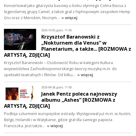
Koncertował jako gitarzysta basowy u boku słynnego Colina Bassa z
legendarnej grupy Camel, a także grał z hiphopowym zespołem Hemp
Gru oraz z Menskim, Nocnym…
» więcej
2025-10-05, godz. 11:00
Krzysztof Baranowski z
„Nokturnem dla Venus” w
Planetarium, a także... [ROZMOWA z
ARTYSTĄ, ZDJĘCIA]
Krzysztof Baranowski – Osobowość Roku w kategorii Kultura
województwa Zachodniopomorskiego tworzy muzykę m.in. do
spektakli teatralnych i filmów. Od kilku…
» więcej
2025-09-28, godz. 11:00
Janek Pentz poleca najnowszy
albumu „Ashes” [ROZMOWA z
ARTYSTĄ, ZDJĘCIA]
Podbija szturmem europejskie estrady. Występował już m.in. w Austrii,
Belgii, Holandii i w Watykanie, gdzie grał dla samego papieża
Franciszka. Jest także…
» więcej