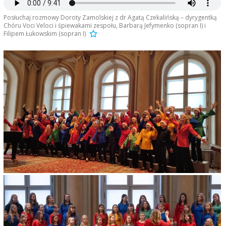
Posłuchaj rozmowy Doroty Zamolskiej z dr Agatą Czekalińską – dyrygentką
Chóru Voci Veloci i śpiewakami zespołu, Barbarą Jefymenko (sopran I) i
Filipem Łukowskim (sopran I)