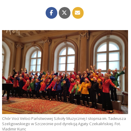
Chór Voci Veloci Państwowej Szkoły Muzycznej I stopnia im. Tadeusza
Szeligowskiego w Szczecinie pod dyrekcją Agaty Czekalińskiej. Fot.
Vladimir Kuric