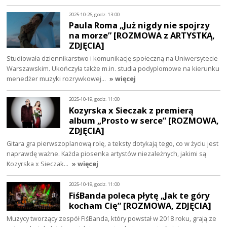
2025-10-26, godz. 13:00
Paula Roma „Już nigdy nie spojrzy
na morze” [ROZMOWA z ARTYSTKĄ,
ZDJĘCIA]
Studiowała dziennikarstwo i komunikację społeczną na Uniwersytecie
Warszawskim. Ukończyła także m.in. studia podyplomowe na kierunku
menedżer muzyki rozrywkowej…
» więcej
2025-10-19, godz. 11:00
Kozyrska x Sieczak z premierą
album „Prosto w serce” [ROZMOWA,
ZDJĘCIA]
Gitara gra pierwszoplanową rolę, a teksty dotykają tego, co w życiu jest
naprawdę ważne. Każda piosenka artystów niezależnych, jakimi są
Kozyrska x Sieczak…
» więcej
2025-10-19, godz. 11:00
FiśBanda poleca płytę „Jak te góry
kocham Cię” [ROZMOWA, ZDJĘCIA]
Muzycy tworzący zespół FiśBanda, który powstał w 2018 roku, grają ze