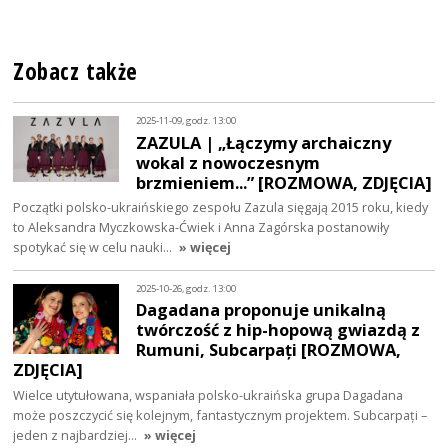
Zobacz także
2025-11-09, godz. 13:00
ZAZULA | „Łączymy archaiczny
wokal z nowoczesnym
brzmieniem...” [ROZMOWA, ZDJĘCIA]
Początki polsko-ukraińskiego zespołu Zazula sięgają 2015 roku, kiedy
to Aleksandra Myczkowska-Ćwiek i Anna Zagórska postanowiły
spotykać się w celu nauki…
» więcej
2025-10-26, godz. 13:00
Dagadana proponuje unikalną
twórczość z hip-hopową gwiazdą z
Rumuni, Subcarpați [ROZMOWA,
ZDJĘCIA]
Wielce utytułowana, wspaniała polsko-ukraińska grupa Dagadana
może poszczycić się kolejnym, fantastycznym projektem. Subcarpați –
jeden z najbardziej…
» więcej