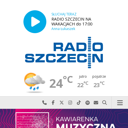
SŁUCHAJ TERAZ
RADIO SZCZECIN NA
WAKACJACH do 17:00
Anna Łukaszek
°C
jutro
pojutrze
24
°C
°C
22
23
Najlepiej po prostu do nas zadzwoń
Odwiedź nas na Facebook-u
Odwiedź nas na X
Odwiedź nas na Instagram-ie
Odwiedź nas na TikTok-u
Szukaj nas na Spotify
Wyślij do nas w
Szukaj