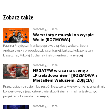
Zobacz także
2025-09-28, godz. 11:00
Warsztaty z muzyki na wyspie
Wolin [ROZMOWA]
Paulina Przybysz i Marika poprowadzą klasę wokalu, Beata
Andrzejewska propedeutyki scenicznej, Łukasz Kulczak gitary
klasycznej, Mikołaj Suchanek instrumentów…
» więcej
2025-09-11, godz. 20:59
NEGATYW wraca na scenę z
„Przeładowaniem” [ROZMOWA z
Mietallem Walusiem, ZDJĘCIA]
Przez ostatnich osiem lat zespół Negatyw z Mysłowic nie nagrywał i nie
koncertował, a jego członkowie skupili się na innych artystycznych
projektach. Legenda…
» więcej
2025-09-11, godz. 20:58