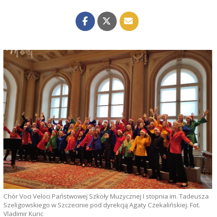
Chór Voci Veloci Państwowej Szkoły Muzycznej I stopnia im. Tadeusza
Szeligowskiego w Szczecinie pod dyrekcją Agaty Czekalińskiej. Fot.
Vladimir Kuric