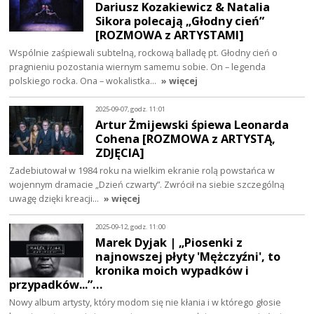
Dariusz Kozakiewicz & Natalia
Sikora polecają „Głodny cień”
[ROZMOWA z ARTYSTAMI]
Wspólnie zaśpiewali subtelną, rockową balladę pt. Głodny cień o
pragnieniu pozostania wiernym samemu sobie. On – legenda
polskiego rocka. Ona – wokalistka…
» więcej
2025-09-07, godz. 11:01
Artur Żmijewski śpiewa Leonarda
Cohena [ROZMOWA z ARTYSTĄ,
ZDJĘCIA]
Zadebiutował w 1984 roku na wielkim ekranie rolą powstańca w
wojennym dramacie „Dzień czwarty”. Zwrócił na siebie szczególną
uwagę dzięki kreacji…
» więcej
2025-09-12, godz. 11:00
Marek Dyjak | „Piosenki z
najnowszej płyty 'Mężczyźni', to
kronika moich wypadków i
przypadków...”…
Nowy album artysty, który modom się nie kłania i w którego głosie