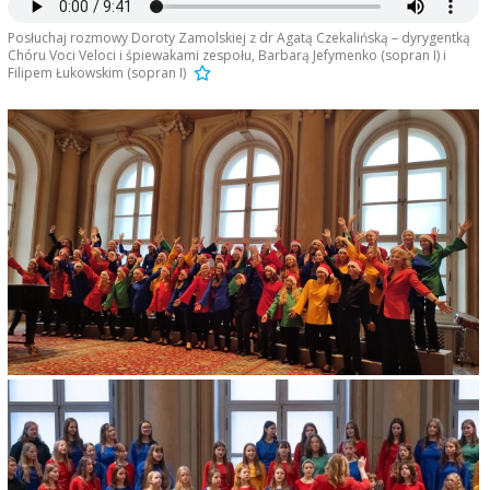
Posłuchaj rozmowy Doroty Zamolskiej z dr Agatą Czekalińską – dyrygentką
Chóru Voci Veloci i śpiewakami zespołu, Barbarą Jefymenko (sopran I) i
Filipem Łukowskim (sopran I)