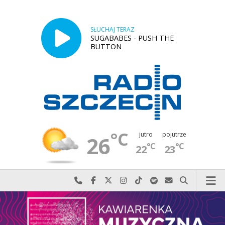
SŁUCHAJ TERAZ
SUGABABES - PUSH THE
BUTTON
°C
jutro
pojutrze
26
°C
°C
22
23
Najlepiej po prostu do nas zadzwoń
Odwiedź nas na Facebook-u
Odwiedź nas na X
Odwiedź nas na Instagram-ie
Odwiedź nas na TikTok-u
Szukaj nas na Spotify
Wyślij do nas w
Szukaj