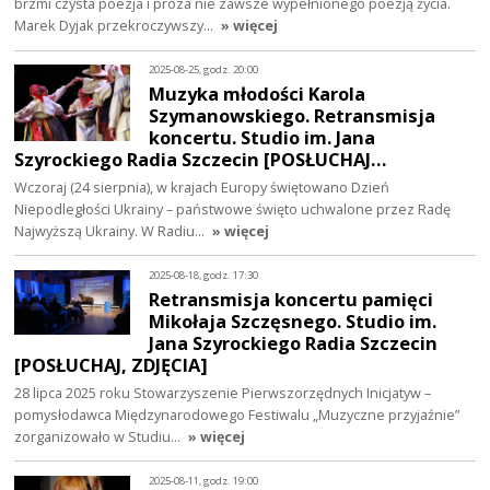
brzmi czysta poezja i proza nie zawsze wypełnionego poezją życia.
Marek Dyjak przekroczywszy…
» więcej
2025-08-25, godz. 20:00
Muzyka młodości Karola
Szymanowskiego. Retransmisja
koncertu. Studio im. Jana
Szyrockiego Radia Szczecin [POSŁUCHAJ…
Wczoraj (24 sierpnia), w krajach Europy świętowano Dzień
Niepodległości Ukrainy – państwowe święto uchwalone przez Radę
Najwyższą Ukrainy. W Radiu…
» więcej
2025-08-18, godz. 17:30
Retransmisja koncertu pamięci
Mikołaja Szczęsnego. Studio im.
Jana Szyrockiego Radia Szczecin
[POSŁUCHAJ, ZDJĘCIA]
28 lipca 2025 roku Stowarzyszenie Pierwszorzędnych Inicjatyw –
pomysłodawca Międzynarodowego Festiwalu „Muzyczne przyjaźnie”
zorganizowało w Studiu…
» więcej
2025-08-11, godz. 19:00