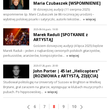
Maria Czubaszek [WSPOMNIENIE]
W dzisiejszej audycji (11 sierpnia 2025)
wspomnienie śp. Marii Czubaszek (w 86 rocznicę Jej urodzin) –
wybitnej polskiej pisarki i satyryczki, autorki tekstów…
» więcej
2025-08-04, godz. 19:00
Marek Raduli [SPOTKANIE z
ARTYSTĄ]
Gościem dzisiejszej audycji (4 lipca 2025) będzie
Marek Raduli – jeden z najbardziej cenionych polskich gitarzystów,
perkusistów, aranżerów, kompozytorów…
» więcej
2025-07-28, godz. 20:00
John Porter | 45 lat „Helicopters”
[ROZMOWA z ARTYSTĄ, ZDJĘCIA]
Studiował politologię na University of Sussex w Brighton w Wielkiej
Brytanii, grał zarazem na gitarze, występując w klubach muzycznych i
pubach. Po hippisowskiej…
» więcej
6
7
8
9
10