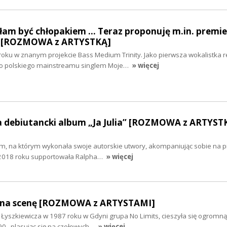
am być chłopakiem ... Teraz proponuję m.in. premi
y” [ROZMOWA z ARTYSTKĄ]
oku w znanym projekcie Bass Medium Trinity. Jako pierwsza wokalistka 
 do polskiego mainstreamu singlem Moje…
» więcej
ła debiutancki album „Ja Julia” [ROZMOWA z ARTYST
m, na którym wykonała swoje autorskie utwory, akompaniując sobie na pi
W 2018 roku supportowała Ralpha…
» więcej
ł na scenę [ROZMOWA z ARTYSTAMI]
 Łyszkiewicza w 1987 roku w Gdyni grupa No Limits, cieszyła się ogromną
90., plasując się na czołowych…
» więcej