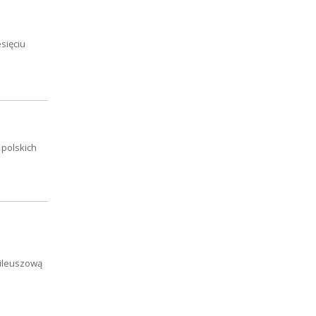
sięciu
 polskich
bileuszową