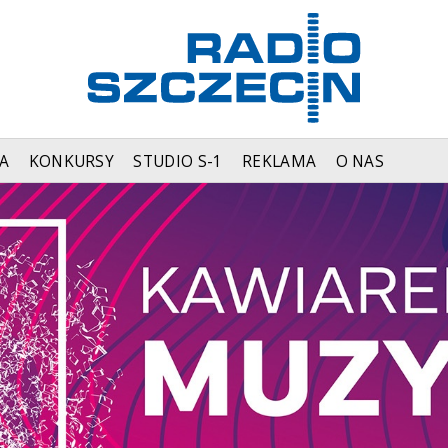
A
KONKURSY
STUDIO S-1
REKLAMA
O NAS