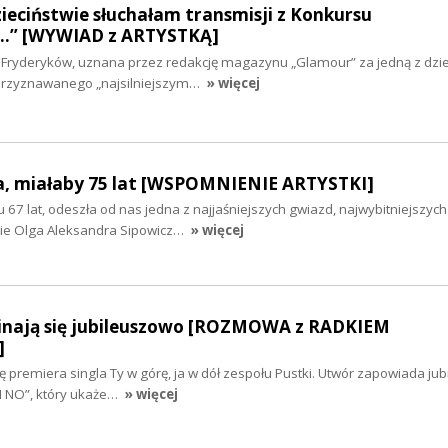
dzieciństwie słuchałam transmisji z Konkursu
…” [WYWIAD z ARTYSTKĄ]
u Fryderyków, uznana przez redakcję magazynu „Glamour” za jedną z dzie
 przyznawanego „najsilniejszym…
» więcej
a, miałaby 75 lat [WSPOMNIENIE ARTYSTKI]
 67 lat, odeszła od nas jedna z najjaśniejszych gwiazd, najwybitniejszych
iwie Olga Aleksandra Sipowicz…
» więcej
nają się jubileuszowo [ROZMOWA z RADKIEM
]
ię premiera singla Ty w górę, ja w dół zespołu Pustki. Utwór zapowiada ju
I NO”, który ukaże…
» więcej