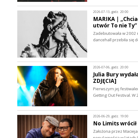
2026-07-13, godz. 20:00
MARIKA | „Chciał
utwór To nie T
Zadebiutowała w 2002 r
dancehall przebiła się
2026-07-06, godz. 20:00
Julia Bury wyda
ZDJĘCIA]
Pierwszym jej festiwale
Getting Out Festival. 
2026-06-29, godz. 19:00
No Limits wróci
Założona przez Macieja
popularnością w latach 