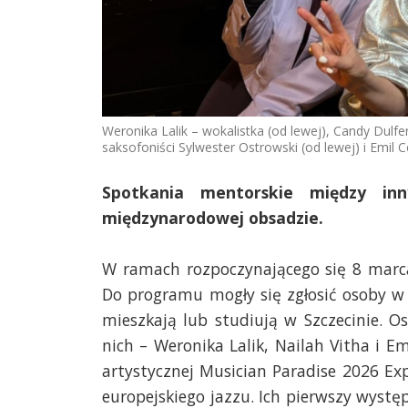
Weronika Lalik – wokalistka (od lewej), Candy Dulfe
saksofoniści Sylwester Ostrowski (od lewej) i Emil 
Spotkania mentorskie między in
międzynarodowej obsadzie.
W ramach rozpoczynającego się 8 marca
Do programu mogły się zgłosić osoby w w
mieszkają lub studiują w Szczecinie. Os
nich – Weronika Lalik, Nailah Vitha i E
artystycznej Musician Paradise 2026 Ex
europejskiego jazzu. Ich pierwszy występ