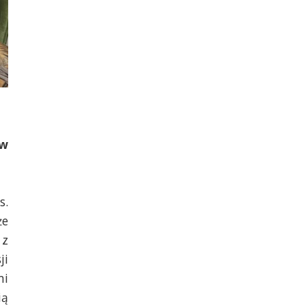
 w
s.
że
 z
ji
mi
ią