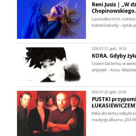
Reni Jusis | „W 
Chopinowskiego
Laureatka m.in. sześci
Kobiet Dekady – tytułu
2026-07-27, godz. 18:50
KORA. Gdyby żył
Osiem lat temu, w wieku
artystek – Kora. Właśc
2026-07-20, godz. 20:00
PUSTKI przypomi
ŁUKASIEWICZEM
Kilka dni temu odbyła s
reedycję albumu „DO M