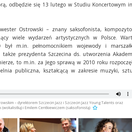
ikorą, odbędzie się 13 lutego w Studiu Koncertowym i
lwester Ostrowski – znany saksofonista, kompozyto
ujący wiele wydarzeń artystycznych w Polsce. War
0 był m.in. pełnomocnikiem wojewody i marszał
także prezydenta Szczecina ds. utworzenia Akadem
ierze, to m.in. za Jego sprawą w 2010 roku rozpoczę
zelnia publiczna, kształcącą w zakresie muzyki, szt
owskim – dyrektorem Szczecin Jazz i Szczecin Jazz Young Talents oraz
k (wokalistką) i Emilem Centkiewiczem (saksofonistą)