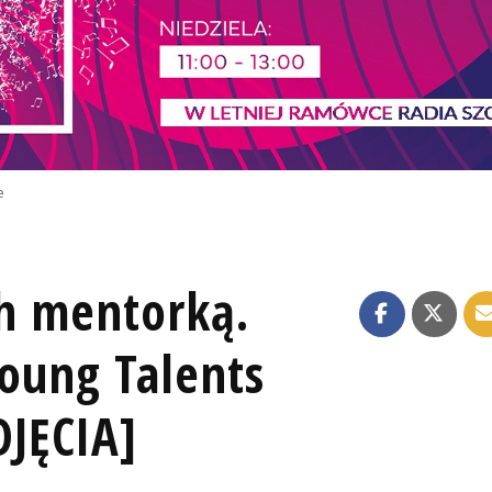
e
ch mentorką.
Young Talents
JĘCIA]