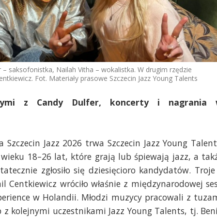
r – saksofonistka, Nailah Vitha – wokalistka. W drugim rzędzie
Centkiewicz. Fot. Materiały prasowe Szczecin Jazz Young Talents
nymi z Candy Dulfer, koncerty i nagrania
 Szczecin Jazz 2026 trwa Szczecin Jazz Young Talent
ieku 18–26 lat, które grają lub śpiewają jazz, a tak
tatecznie zgłosiło się dziesięcioro kandydatów. Troje
mil Centkiewicz wróciło właśnie z międzynarodowej ses
perience w Holandii. Młodzi muzycy pracowali z tuza
 z kolejnymi uczestnikami Jazz Young Talents, tj. Ben