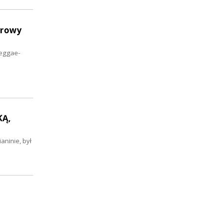
erowy
reggae-
KĄ,
aninie, był