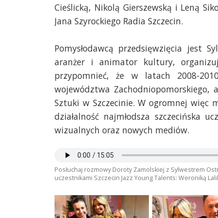
Cieślicką, Nikolą Gierszewską i Leną S
Jana Szyrockiego Radia Szczecin.
Pomysłodawcą przedsięwzięcia jest Sy
aranżer i animator kultury, organiz
przypomnieć, że w latach 2008-201
województwa Zachodniopomorskiego, a 
Sztuki w Szczecinie. W ogromnej więc m
działalność najmłodsza szczecińska uc
wizualnych oraz nowych mediów.
Posłuchaj rozmowy Doroty Zamolskiej z Sylwestrem Ostr
uczestnikami Szczecin Jazz Young Talents: Weroniką Lali