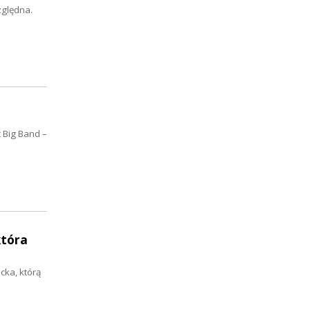
zględna.
 Big Band –
która
cka, którą