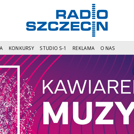
A
KONKURSY
STUDIO S-1
REKLAMA
O NAS