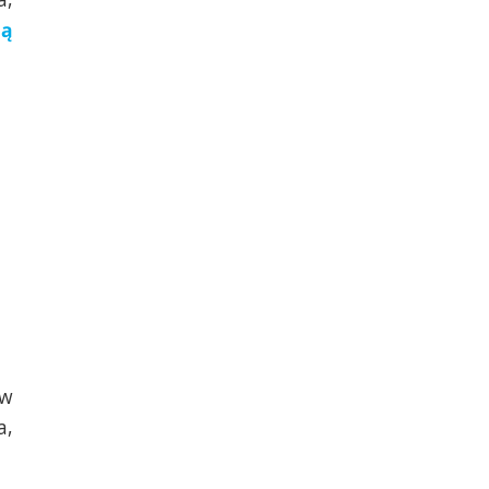
ną
ów
a,