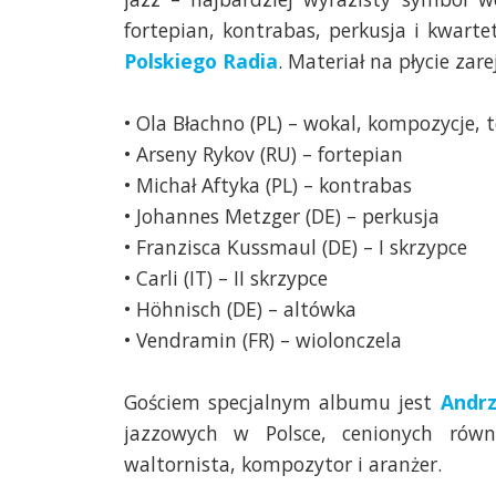
fortepian, kontrabas, perkusja i kwar
Polskiego Radia
. Materiał na płycie zare
• Ola Błachno (PL) – wokal, kompozycje, t
• Arseny Rykov (RU) – fortepian
• Michał Aftyka (PL) – kontrabas
• Johannes Metzger (DE) – perkusja
• Franzisca Kussmaul (DE) – I skrzypce
• Carli (IT) – II skrzypce
• Höhnisch (DE) – altówka
• Vendramin (FR) – wiolonczela
Gościem specjalnym albumu jest
Andrz
jazzowych w Polsce, cenionych równ
waltornista, kompozytor i aranżer.