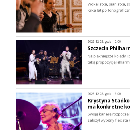
Wokalistka, pianistka, 
Kilka lat po fonografi
2025-12-28, godz. 12:00
Szczecin Philha
Najpiękniejsze kolędy 
taką propozycję Filhar
2025-12-28, godz. 13:00
Krystyna Stańko
ma konkretne ko
Swoją karierę rozpoczęł
założył wybitny flecist