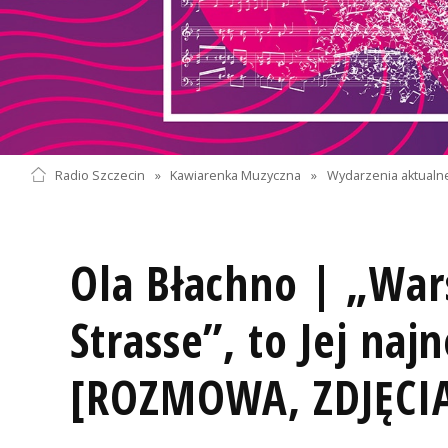
Radio Szczecin
»
Kawiarenka Muzyczna
»
Wydarzenia aktualn
Ola Błachno | „War
Strasse”, to Jej na
[ROZMOWA, ZDJĘCI