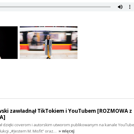
wski zawładnął TikTokiem i YouTubem [ROZMOWA z
A]
ł dzięki coverom i autorskim utworom publikowanym na kanale YouTube
dukcji „#Jestem M. Misfit” oraz…
» więcej