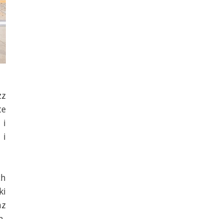
zz
te
 i
 i
ch
ki
az
a,