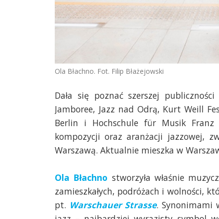
Ola Błachno. Fot. Filip Błażejowski
Dała się poznać szerszej publiczności
Jamboree, Jazz nad Odrą, Kurt Weill Fes
Berlin i Hochschule für Musik Franz
kompozycji oraz aranżacji jazzowej, zw
Warszawą. Aktualnie mieszka w Warszaw
Ola Błachno
stworzyła właśnie muzycz
zamieszkałych, podróżach i wolności, k
pt.
Warschauer Strasse
. Synonimami w
jazz – najbardziej wyrazisty symbol w