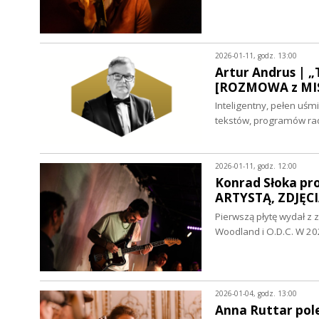
2026-01-11, godz. 13:00
Artur Andrus | „
[ROZMOWA z MI
Inteligentny, pełen uśm
tekstów, programów rad
2026-01-11, godz. 12:00
Konrad Słoka pro
ARTYSTĄ, ZDJĘCI
Pierwszą płytę wydał z 
Woodland i O.D.C. W 2
2026-01-04, godz. 13:00
Anna Ruttar pol