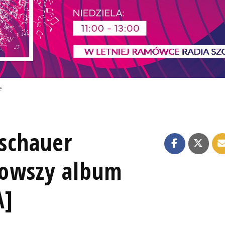
e
schauer
jnowszy album
A]