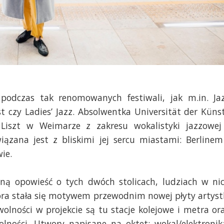
 podczas tak renomowanych festiwali, jak m.in. Ja
t czy Ladies’ Jazz. Absolwentka Universität der Küns
 Liszt w Weimarze z zakresu wokalistyki jazzowej
iązana jest z bliskimi jej sercu miastami: Berlinem
ie.
ną opowieść o tych dwóch stolicach, ludziach w ni
tóra stała się motywem przewodnim nowej płyty artyst
olności w projekcie są tu stacje kolejowe i metra or
olności. Utwory napisane na oktet: wokal/elektronik