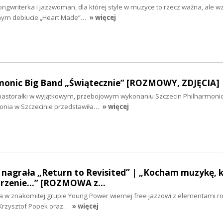
songwriterka i jazzwoman, dla której style w muzyce to rzecz ważna, ale w
cznym debiucie „Heart Made”…
» więcej
rmonic Big Band „Świątecznie” [ROZMOWY, ZDJĘCIA]
i pastorałki w wyjątkowym, przebojowym wykonaniu Szczecin Philharmonic
monia w Szczecinie przedstawiła…
» więcej
 nagrała „Return to Revisited” | „Kocham muzykę, 
rzenie...” [ROZMOWA z…
a w znakomitej grupie Young Power wiernej free jazzowi z elementami ro
a Krzysztof Popek oraz…
» więcej