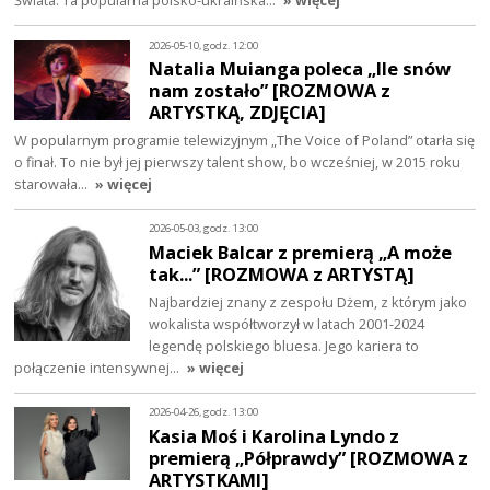
Świata. Ta popularna polsko-ukraińska…
» więcej
2026-05-10, godz. 12:00
Natalia Muianga poleca „Ile snów
nam zostało” [ROZMOWA z
ARTYSTKĄ, ZDJĘCIA]
W popularnym programie telewizyjnym „The Voice of Poland” otarła się
o finał. To nie był jej pierwszy talent show, bo wcześniej, w 2015 roku
starowała…
» więcej
2026-05-03, godz. 13:00
Maciek Balcar z premierą „A może
tak...” [ROZMOWA z ARTYSTĄ]
Najbardziej znany z zespołu Dżem, z którym jako
wokalista współtworzył w latach 2001-2024
legendę polskiego bluesa. Jego kariera to
połączenie intensywnej…
» więcej
2026-04-26, godz. 13:00
Kasia Moś i Karolina Lyndo z
premierą „Półprawdy” [ROZMOWA z
ARTYSTKAMI]