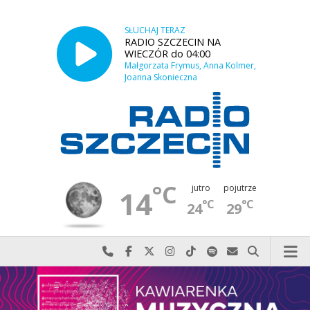
SŁUCHAJ TERAZ
RADIO SZCZECIN NA
WIECZÓR do 04:00
Małgorzata Frymus, Anna Kolmer,
Joanna Skonieczna
°C
jutro
pojutrze
14
°C
°C
24
29
Najlepiej po prostu do nas zadzwoń
Odwiedź nas na Facebook-u
Odwiedź nas na X
Odwiedź nas na Instagram-ie
Odwiedź nas na TikTok-u
Szukaj nas na Spotify
Wyślij do nas w
Szukaj