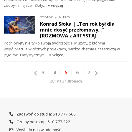
zdobył I miejsce i Złoty…
» więcej
2025-12-21, godz. 13:00
Konrad Słoka | „Ten rok był dla
mnie dosyć przełomowy...”
[ROZMOWA z ARTYSTĄ]
Pochłonięty nie tylko swoją twórczością. Muzycy, z którymi
współpracuje w różnych projektach, bardzo chętnie uczestniczą w
Jego życiu artystycznym…
» więcej
3
4
5
6
7
261 na 27 stronach
Zadzwoń do studia: 510 777 666
Czujny non stop: 510 777 222
Wyślij do nas wiadomość