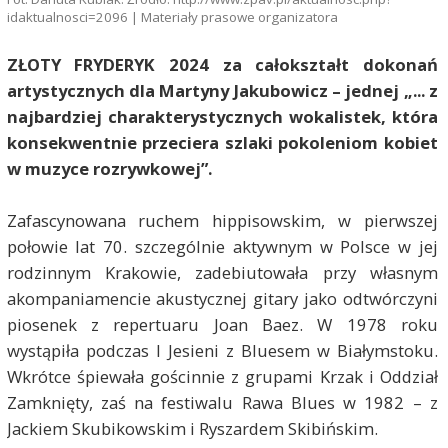
idaktualnosci=2096 | Materiały prasowe organizatora
ZŁOTY FRYDERYK 2024 za całokształt dokonań
artystycznych dla Martyny Jakubowicz – jednej „... z
najbardziej charakterystycznych wokalistek, która
konsekwentnie przeciera szlaki pokoleniom kobiet
w muzyce rozrywkowej”.
Zafascynowana ruchem hippisowskim, w pierwszej
połowie lat 70. szczególnie aktywnym w Polsce w jej
rodzinnym Krakowie, zadebiutowała przy własnym
akompaniamencie akustycznej gitary jako odtwórczyni
piosenek z repertuaru Joan Baez. W 1978 roku
wystąpiła podczas I Jesieni z Bluesem w Białymstoku.
Wkrótce śpiewała gościnnie z grupami Krzak i Oddział
Zamknięty, zaś na festiwalu Rawa Blues w 1982 – z
Jackiem Skubikowskim i Ryszardem Skibińskim.