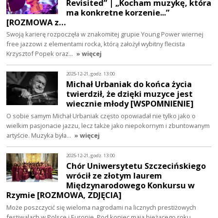
Revisited” | „Kocham muzykę, która
ma konkretne korzenie...”
[ROZMOWA z…
Swoją karierę rozpoczęła w znakomitej grupie Young Power wiernej
free jazzowi z elementami rocka, którą założył wybitny flecista
Krzysztof Popek oraz…
» więcej
2025-12-21, godz. 13:00
Michał Urbaniak do końca życia
twierdził, że dzięki muzyce jest
wiecznie młody [WSPOMNIENIE]
O sobie samym Michał Urbaniak często opowiadał nie tylko jako o
wielkim pasjonacie jazzu, lecz także jako niepokornym i zbuntowanym
artyście. Muzyka była…
» więcej
2025-12-21, godz. 13:00
Chór Uniwersytetu Szczecińskiego
wrócił ze złotym laurem
Międzynarodowego Konkursu w
Rzymie [ROZMOWA, ZDJĘCIA]
Może poszczycić się wieloma nagrodami na licznych prestiżowych
festiwalach w Polsce i Europie. Pod koniec maja bieżącego roku