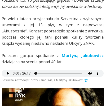
rodziców
[...].
To poruszający, głęboki i boleśnie szczery
obraz losów polskiej inteligencji, jej uwikłania w historię
.
Po wielu latach przyjechała do Szczecina z wybranymi
utworami z jej 15. płyt, w tym z najnowszej
„Akustycznie”. Koncert poprzedziło spotkanie z artystką,
podczas którego jej fani poznali kulisy tworzenia
książki wydanej niedawno nakładem Oficyny ZNAK.
Polecam gorąco spotkanie z
Martyną Jakubowicz
działającą na scenie ponad 40 lat.
Posłuchaj rozmowy Doroty Zamolskiej z Martyną Jakubowicz