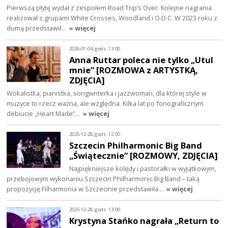
Pierwszą płytę wydał z zespołem Road Trip’s Over. Kolejne nagrania
realizował z grupami White Crosses, Woodland i O.D.C. W 2023 roku z
dumą przedstawił…
» więcej
2026-01-04, godz. 13:00
Anna Ruttar poleca nie tylko „Utul
mnie” [ROZMOWA z ARTYSTKĄ,
ZDJĘCIA]
Wokalistka, pianistka, songwriterka i jazzwoman, dla której style w
muzyce to rzecz ważna, ale względna. Kilka lat po fonograficznym
debiucie „Heart Made”…
» więcej
2025-12-28, godz. 12:00
Szczecin Philharmonic Big Band
„Świątecznie” [ROZMOWY, ZDJĘCIA]
Najpiękniejsze kolędy i pastorałki w wyjątkowym,
przebojowym wykonaniu Szczecin Philharmonic Big Band – taką
propozycję Filharmonia w Szczecinie przedstawiła…
» więcej
2025-12-28, godz. 13:00
Krystyna Stańko nagrała „Return to