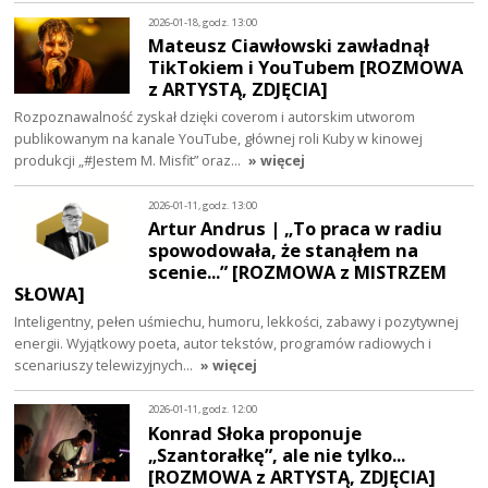
2026-01-18, godz. 13:00
Mateusz Ciawłowski zawładnął
TikTokiem i YouTubem [ROZMOWA
z ARTYSTĄ, ZDJĘCIA]
Rozpoznawalność zyskał dzięki coverom i autorskim utworom
publikowanym na kanale YouTube, głównej roli Kuby w kinowej
produkcji „#Jestem M. Misfit” oraz…
» więcej
2026-01-11, godz. 13:00
Artur Andrus | „To praca w radiu
spowodowała, że stanąłem na
scenie...” [ROZMOWA z MISTRZEM
SŁOWA]
Inteligentny, pełen uśmiechu, humoru, lekkości, zabawy i pozytywnej
energii. Wyjątkowy poeta, autor tekstów, programów radiowych i
scenariuszy telewizyjnych…
» więcej
2026-01-11, godz. 12:00
Konrad Słoka proponuje
„Szantorałkę”, ale nie tylko...
[ROZMOWA z ARTYSTĄ, ZDJĘCIA]