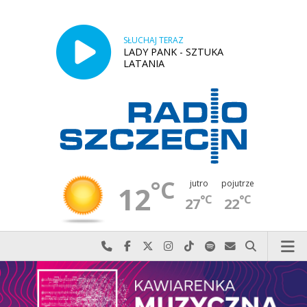
SŁUCHAJ TERAZ
LADY PANK - SZTUKA
LATANIA
°C
jutro
pojutrze
12
°C
°C
27
22
Najlepiej po prostu do nas zadzwoń
Odwiedź nas na Facebook-u
Odwiedź nas na X
Odwiedź nas na Instagram-ie
Odwiedź nas na TikTok-u
Szukaj nas na Spotify
Wyślij do nas w
Szukaj