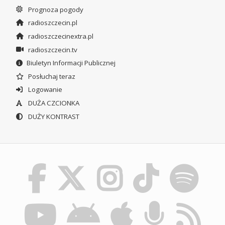
Prognoza pogody
radioszczecin.pl
radioszczecinextra.pl
radioszczecin.tv
Biuletyn Informacji Publicznej
Posłuchaj teraz
Logowanie
DUŻA CZCIONKA
DUŻY KONTRAST