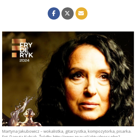
Martyna Jakubowicz – wokalistka, gitarzystka, kompozytorka, pisarka.
Fot. Danuta Kubiak. Źródło: http://www.zpav.pl/aktualnosc.php?