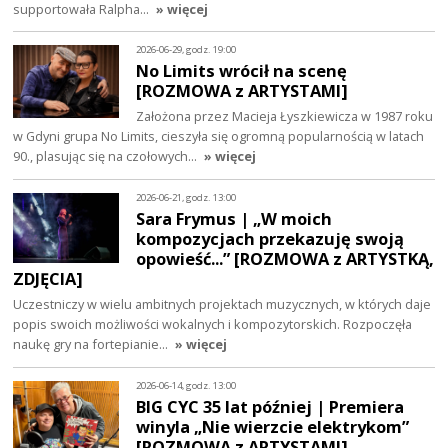
supportowała Ralpha…
» więcej
2026-06-29, godz. 19:00
No Limits wrócił na scenę
[ROZMOWA z ARTYSTAMI]
Założona przez Macieja Łyszkiewicza w 1987 roku
w Gdyni grupa No Limits, cieszyła się ogromną popularnością w latach
90., plasując się na czołowych…
» więcej
2026-06-21, godz. 13:00
Sara Frymus | „W moich
kompozycjach przekazuję swoją
opowieść...” [ROZMOWA z ARTYSTKĄ,
ZDJĘCIA]
Uczestniczy w wielu ambitnych projektach muzycznych, w których daje
popis swoich możliwości wokalnych i kompozytorskich. Rozpoczęła
naukę gry na fortepianie…
» więcej
2026-06-14, godz. 13:00
BIG CYC 35 lat później | Premiera
winyla „Nie wierzcie elektrykom”
[ROZMOWA z ARTYSTAMI]