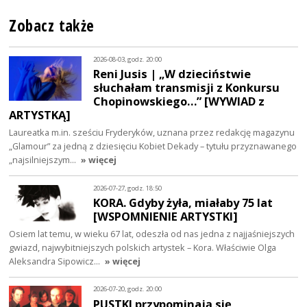
Zobacz także
2026-08-03, godz. 20:00
Reni Jusis | „W dzieciństwie
słuchałam transmisji z Konkursu
Chopinowskiego…” [WYWIAD z
ARTYSTKĄ]
Laureatka m.in. sześciu Fryderyków, uznana przez redakcję magazynu
„Glamour” za jedną z dziesięciu Kobiet Dekady – tytułu przyznawanego
„najsilniejszym…
» więcej
2026-07-27, godz. 18:50
KORA. Gdyby żyła, miałaby 75 lat
[WSPOMNIENIE ARTYSTKI]
Osiem lat temu, w wieku 67 lat, odeszła od nas jedna z najjaśniejszych
gwiazd, najwybitniejszych polskich artystek – Kora. Właściwie Olga
Aleksandra Sipowicz…
» więcej
2026-07-20, godz. 20:00
PUSTKI przypominają się