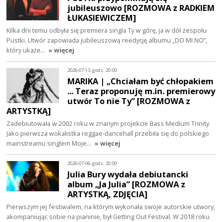
jubileuszowo [ROZMOWA z RADKIEM
ŁUKASIEWICZEM]
Kilka dni temu odbyła się premiera singla Ty w górę, ja w dół zespołu
Pustki. Utwór zapowiada jubileuszową reedycję albumu „DO MI NO”,
który ukaże…
» więcej
2026-07-13, godz. 20:00
MARIKA | „Chciałam być chłopakiem
... Teraz proponuję m.in. premierowy
utwór To nie Ty” [ROZMOWA z
ARTYSTKĄ]
Zadebiutowała w 2002 roku w znanym projekcie Bass Medium Trinity.
Jako pierwsza wokalistka reggae-dancehall przebiła się do polskiego
mainstreamu singlem Moje…
» więcej
2026-07-06, godz. 20:00
Julia Bury wydała debiutancki
album „Ja Julia” [ROZMOWA z
ARTYSTKĄ, ZDJĘCIA]
Pierwszym jej festiwalem, na którym wykonała swoje autorskie utwory,
akompaniując sobie na pianinie, był Getting Out Festival. W 2018 roku