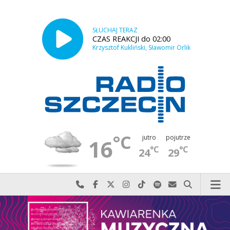
SŁUCHAJ TERAZ
CZAS REAKCJI do 02:00
Krzysztof Kukliński, Sławomir Orlik
°C
jutro
pojutrze
16
°C
°C
24
29
Najlepiej po prostu do nas zadzwoń
Odwiedź nas na Facebook-u
Odwiedź nas na X
Odwiedź nas na Instagram-ie
Odwiedź nas na TikTok-u
Szukaj nas na Spotify
Wyślij do nas w
Szukaj