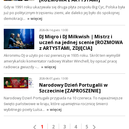
Gdy w 1991 roku ukazywała się druga płyta zespołu Big Cyc, Polska była
już po politycznym trzęsieniu ziemi, ale daleko jej było do spokojnej
demokracji…
» więcej
2026-06-14, godz. 13:00
DJ Miqro i DJ Milkwish | Mistrz i
uczeń na jednej scenie [ROZMOWA
z ARTYSTAMI, ZDJĘCIA]
Akronimu DJ-a użyto po raz pierwszy w 1935 roku. Skrót ten wymyślił
amerykański komentator radiowy Walter Winchell, by opisać pracę
radiowca gwiazdy –…
» więcej
2026-06-07, godz. 13:00
Narodowy Dzień Portugalii w
Szczecinie [ZAPROSZENIE]
Narodowy Dzień Portugalii przypada na 10 czerwca. To najważniejsze
święto państwowe w kraju, które upamiętnia rocznicę śmierci
wybitnego poety Luísa…
» więcej
1
2
3
4
5