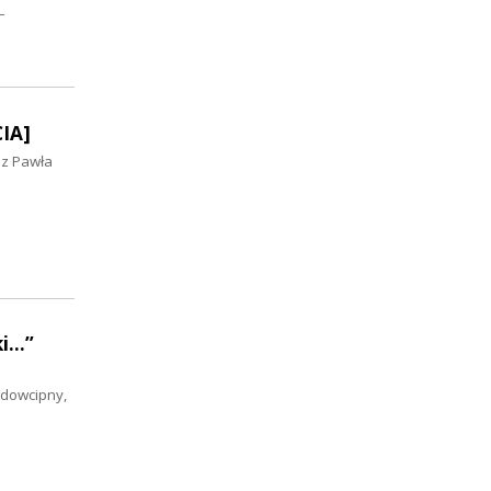
–
IA]
ez Pawła
...”
 dowcipny,