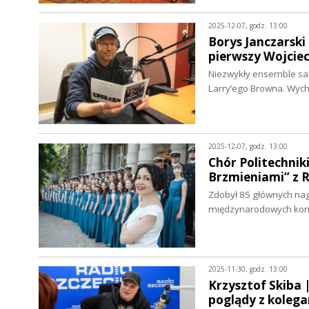
2025-12-07, godz. 13:00
Borys Janczarski 
pierwszy Wojciec
Niezwykły ensemble sak
Larry’ego Browna. Wyc
2025-12-07, godz. 13:00
Chór Politechnik
Brzmieniami” z
Zdobył 85 głównych nag
międzynarodowych konku
2025-11-30, godz. 13:00
Krzysztof Skiba 
poglądy z kolega