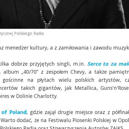
zycznej Polskiego Radia
raz menedżer kultury, a z zamiłowania i zawodu muzyk
ka dobrze przyjętych singli, m.in.
Serce to za mał
, album „40/70” z zespołem Chevy, a także pamięt
gościnne na płytach wielu polskich artystów, c
ertów takich gigantów, jak Metallica, Guns'n'Rose
res w Dolinie Charlotty.
 of Poland
, gdzie zajął drugie miejsce oraz z półfina
. Warto dodać, że na Festiwalu Piosenki Polskiej w Opo
olskiego Radia oraz Stowarzyszenia Autorów ZAiKS.