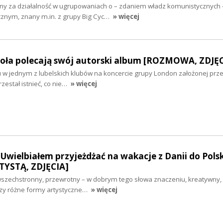
ny za działalność w ugrupowaniach o – zdaniem władz komunistycznych 
cznym, znany m.in. z grupy Big Cyc…
» więcej
ioła polecają swój autorski album [ROZMOWA, ZDJĘC
u w jednym z lubelskich klubów na koncercie grupy London założonej prz
zestał istnieć, co nie…
» więcej
Uwielbiałem przyjeżdżać na wakacje z Danii do Polski
YSTĄ, ZDJĘCIA]
 wszechstronny, przewrotny – w dobrym tego słowa znaczeniu, kreatywny,
ączy różne formy artystyczne…
» więcej