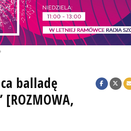
e
ca balladę
a” [ROZMOWA,