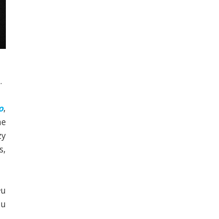
.
o
,
ne
zy
s,
łu
lu