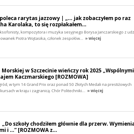
poleca rarytas jazzowy | „... jak zobaczyłem po raz
ha Karolaka, to się rozpłakałem…
sofonisty, kompozytora i muzyka sesyjnego Borysa Janczarskiego z ud
howanek Piotra Wojtasika, członek zespołów…
» więcej
i Morskiej w Szczecinie wieńczy rok 2025 „Wspólnymi
 Rajem Kaczmarskiego [ROZMOWA]
ród, w tym 14 Grand Prix oraz ponad 50 Złotych Medali na prestiżowych
rsach w kraju i zagranicą. Chór Politechniki…
» więcej
| „Do szkoły chodziłem głównie dla przerw. Wymieni
mi i ...” [ROZMOWA z…