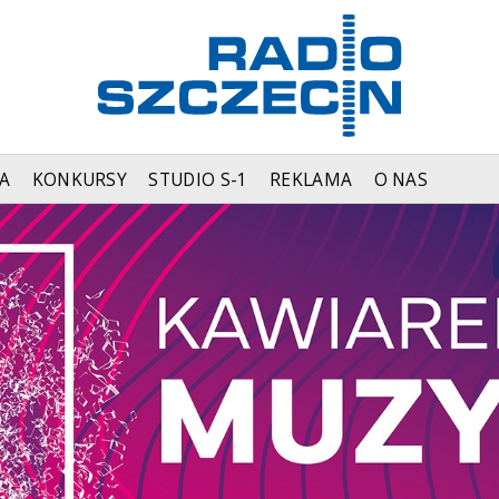
A
KONKURSY
STUDIO S-1
REKLAMA
O NAS