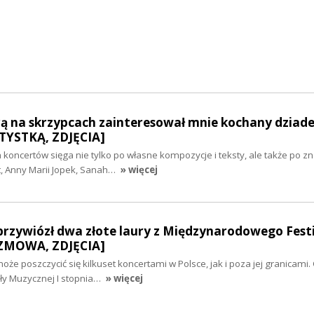
ą na skrzypcach zainteresował mnie kochany dziadek
YSTKĄ, ZDJĘCIA]
 koncertów sięga nie tylko po własne kompozycje i teksty, ale także po z
t, Anny Marii Jopek, Sanah…
» więcej
 przywiózł dwa złote laury z Międzynarodowego Fest
OZMOWA, ZDJĘCIA]
że poszczycić się kilkuset koncertami w Polsce, jak i poza jej granicami.
ły Muzycznej I stopnia…
» więcej