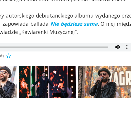
iery autorskiego debiutanckiego albumu wydanego prz
tę zapowiada ballada
Nie będziesz sama
. O niej międ
iadzie „Kawiarenki Muzycznej”.
ałą