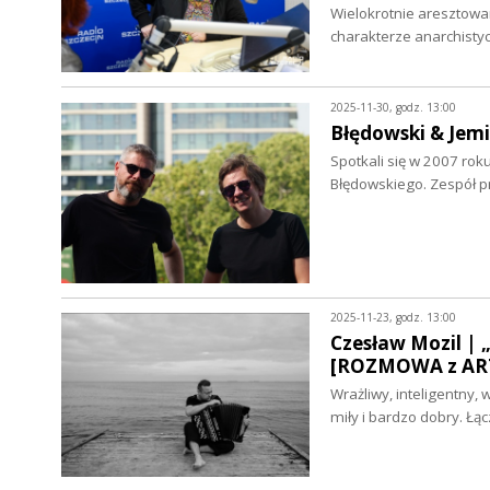
Wielokrotnie aresztowa
charakterze anarchisty
2025-11-30, godz. 13:00
Błędowski & Jem
Spotkali się w 2007 rok
Błędowskiego. Zespół pr
2025-11-23, godz. 13:00
Czesław Mozil | „
[ROZMOWA z ART
Wrażliwy, inteligentny,
miły i bardzo dobry. Ł