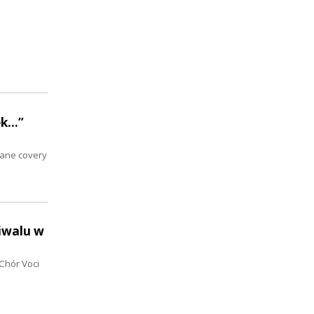
...”
nane covery
iwalu w
 Chór Voci