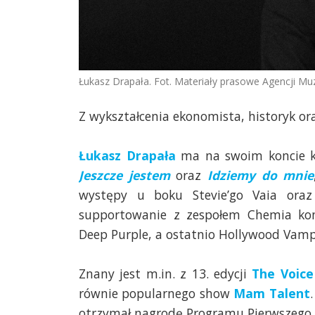
Łukasz Drapała. Fot. Materiały prasowe Agencji Mu
Z wykształcenia ekonomista, historyk o
Łukasz Drapała
ma na swoim koncie kil
Jeszcze jestem
oraz
Idziemy do mnie
występy u boku Stevie’go Vaia oraz 
supportowanie z zespołem Chemia konc
Deep Purple, a ostatnio Hollywood Vampi
Znany jest m.in. z 13. edycji
The Voice
równie popularnego show
Mam Talent
otrzymał nagrodę Programu Pierwszego P