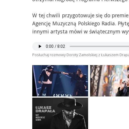
W tej chwili przygotowuje się do prem
Agencję Muzyczną Polskiego Radia. Pły
innymi artysta mówi w świątecznym wyw
Posłuchaj rozmowy Doroty Zamolskiej z Łukaszem Drap