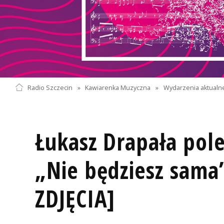
Radio Szczecin
»
Kawiarenka Muzyczna
»
Wydarzenia aktualn
Łukasz Drapała pole
„Nie będziesz sam
ZDJĘCIA]