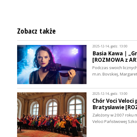
Zobacz także
2025-12-14, godz. 13:00
Basia Kawa | „Gr
[ROZMOWA z ART
Podczas swoich licznych
m.in. Bovskiej, Margare
2025-12-14, godz. 13:00
Chór Voci Veloci
Bratysławie [R
Założony w 2007 roku mo
Veloci Państwowej Szko