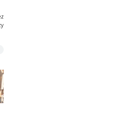
ez
zy