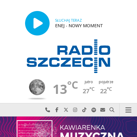
SŁUCHAJ TERAZ
ENEJ - NOWY MOMENT
°C
jutro
pojutrze
13
°C
°C
27
22
Najlepiej po prostu do nas zadzwoń
Odwiedź nas na Facebook-u
Odwiedź nas na X
Odwiedź nas na Instagram-ie
Odwiedź nas na TikTok-u
Szukaj nas na Spotify
Wyślij do nas w
Szukaj