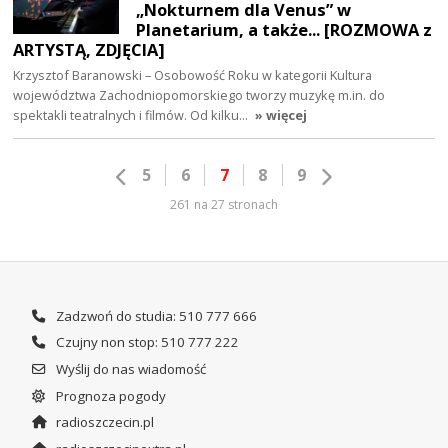
„Nokturnem dla Venus” w
Planetarium, a także... [ROZMOWA z
ARTYSTĄ, ZDJĘCIA]
Krzysztof Baranowski – Osobowość Roku w kategorii Kultura
województwa Zachodniopomorskiego tworzy muzykę m.in. do
spektakli teatralnych i filmów. Od kilku…
» więcej
5
6
7
8
9
261 na 27 stronach
Zadzwoń do studia: 510 777 666
Czujny non stop: 510 777 222
Wyślij do nas wiadomość
Prognoza pogody
radioszczecin.pl