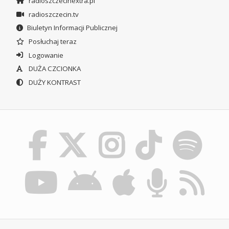
radioszczecinextra.pl
radioszczecin.tv
Biuletyn Informacji Publicznej
Posłuchaj teraz
Logowanie
DUŻA CZCIONKA
DUŻY KONTRAST