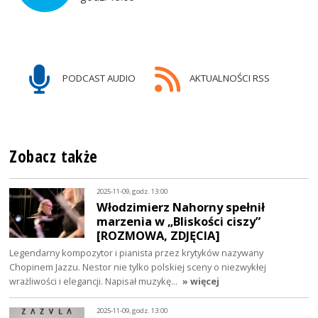
PODCAST AUDIO
AKTUALNOŚCI RSS
Zobacz także
2025-11-09, godz. 13:00
Włodzimierz Nahorny spełnił
marzenia w „Bliskości ciszy”
[ROZMOWA, ZDJĘCIA]
Legendarny kompozytor i pianista przez krytyków nazywany
Chopinem Jazzu. Nestor nie tylko polskiej sceny o niezwykłej
wrażliwości i elegancji. Napisał muzykę…
» więcej
2025-11-09, godz. 13:00