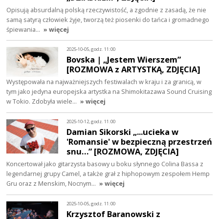
Opisują absurdalną polską rzeczywistość, a zgodnie z zasadą, że nie
samą satyrą człowiek żyje, tworzą też piosenki do tańca i gromadnego
śpiewania…
» więcej
2025-10-05, godz. 11:00
Bovska | „Jestem Wierszem”
[ROZMOWA z ARTYSTKĄ, ZDJĘCIA]
Występowała na najważniejszych festiwalach w kraju i za granicą, w
tym jako jedyna europejska artystka na Shimokitazawa Sound Cruising
w Tokio. Zdobyła wiele…
» więcej
2025-10-12, godz. 11:00
Damian Sikorski „...ucieka w
'Romansie' w bezpieczną przestrzeń
snu…” [ROZMOWA, ZDJĘCIA]
Koncertował jako gitarzysta basowy u boku słynnego Colina Bassa z
legendarnej grupy Camel, a także grał z hiphopowym zespołem Hemp
Gru oraz z Menskim, Nocnym…
» więcej
2025-10-05, godz. 11:00
Krzysztof Baranowski z