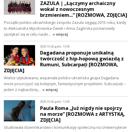
ZAZULA | „Łączymy archaiczny
wokal z nowoczesnym
brzmieniem...” [ROZMOWA, ZDJĘCIA]
Początki polsko-ukraińskiego zespołu Zazula sięgają 2015 roku, kiedy
to Aleksandra Myczkowska-Ćwiek i Anna Zagórska postanowiły
spotykać się w celu nauki…
» więcej
2025-10-26, godz. 13:00
Dagadana proponuje unikalną
twórczość z hip-hopową gwiazdą z
Rumuni, Subcarpați [ROZMOWA,
ZDJĘCIA]
Wielce utytułowana, wspaniała polsko-ukraińska grupa Dagadana
może poszczycić się kolejnym, fantastycznym projektem. Subcarpați –
jeden z najbardziej…
» więcej
2025-10-26, godz. 13:00
Paula Roma „Już nigdy nie spojrzy
na morze” [ROZMOWA z ARTYSTKĄ,
ZDJĘCIA]
Studiowała dziennikarstwo i komunikację społeczną na Uniwersytecie