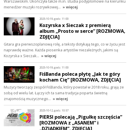
Warszawskim. Ukończyła także m.in. studia podyplomowe na kierunku
menedżer muzyki rozrywkowej…
» więcej
2025-10-19, godz. 11:00
Kozyrska x Sieczak z premierą
album „Prosto w serce” [ROZMOWA,
ZDJĘCIA]
Gitara gra pierwszoplanową rolę, a teksty dotykają tego, co w życiu jest
naprawdę ważne. Każda piosenka artystów niezależnych, jakimi są
Kozyrska x Sieczak…
» więcej
2025-10-19, godz. 11:00
FiśBanda poleca płytę „Jak te góry
kocham Cię” [ROZMOWA, ZDJĘCIA]
Muzycy tworzący zespół FiśBanda, który powstał w 2018 roku, grają ze
sobą od wielu lat. Łączy ich ta sama tradycja poparta świetną
znajomością muzycznego…
» więcej
2025-10-12, godz. 10:57
PIERSI polecają „Pigułkę szczęścia”
[ROZMOWA z „ASANEM” i
„DZIADKIEM”, ZDJĘCIA]