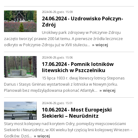
2024-06-29, godz. 15:09
24.06.2024 - Uzdrowisko Połczyn-
Zdrój
Urokliwy park zdrojowy w Połczynie-Zdroju
zaczęto tworzyć prawie 200 lat temu. A pierwsze źródła lecznicze
odkryto w Połczynie-Zdroju już w XVII stuleciu…
» więcej
2024-06-29, godz. 15:06
17.06.2024 - Pomnik lotników
litewskich w Pszczelniku
15 lipca 1933 r. dwaj litewscy lotnicy Steponas
Darius i Stasys Girėnas wystartowali z lotniska w Nowym Jorku.
Planowali bez międzylądowania pokonać Atlantyk…
» więcej
2024-06-29, godz. 15:01
10.06.2024 - Most Europejski
Siekierki – Neurüdnitz
Stary most kolejowy nad korytem Odry, pomiędzy miejscowościami
Siekierki i Neurüdnitz, w XIX wieku był częścią linii kolejowej Wriezen –
Godków. Dziś…
» więcej