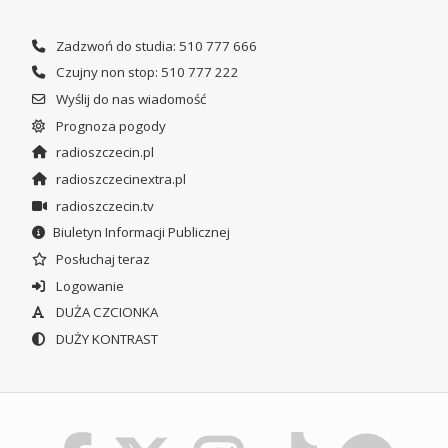
Zadzwoń do studia: 510 777 666
Czujny non stop: 510 777 222
Wyślij do nas wiadomość
Prognoza pogody
radioszczecin.pl
radioszczecinextra.pl
radioszczecin.tv
Biuletyn Informacji Publicznej
Posłuchaj teraz
Logowanie
DUŻA CZCIONKA
DUŻY KONTRAST