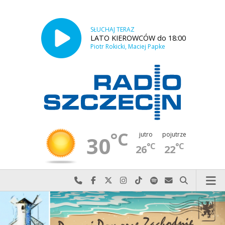
SŁUCHAJ TERAZ
LATO KIEROWCÓW do 18:00
Piotr Rokicki, Maciej Papke
°C
jutro
pojutrze
30
°C
°C
26
22
Najlepiej po prostu do nas zadzwoń
Odwiedź nas na Facebook-u
Odwiedź nas na X
Odwiedź nas na Instagram-ie
Odwiedź nas na TikTok-u
Szukaj nas na Spotify
Wyślij do nas w
Szukaj