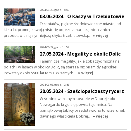
2024-06-29, godz. 14:56
03.06.2024 - O kaszy w Trzebiatowie
Trzebiatów, piękne średniowieczne miasto, od
kilku lat promuje swoją historię poprzez murale. Jeden z nich
przedstawia najsłynniejszą chyba trzebiatowską…
» więcej
2024-06-29, godz. 14:52
27.05.2024 - Megality z okolic Dolic
Tajemnicze megality, jakie zobaczyć można na
polach i w lasach w okolicy Dolic, są starsze niż piramidy egipskie!
Powstały około 5500 lat temu. W samych…
» więcej
2024-06-05, godz. 12:46
20.05.2024 - Sześciopalczasty rycerz
W średniowiecznym kościele w Dobrej koło
Nowogardu kryje się pewna tajemnica. Na
pamiątkowej tablicy przedstawiono tu wizerunek
dawnego właściciela Dobrej…
» więcej