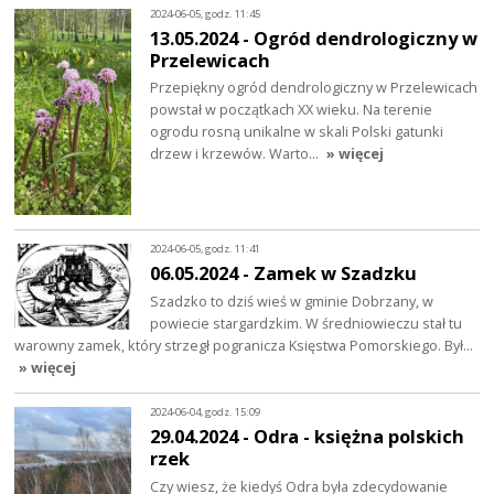
2024-06-05, godz. 11:45
13.05.2024 - Ogród dendrologiczny w
Przelewicach
Przepiękny ogród dendrologiczny w Przelewicach
powstał w początkach XX wieku. Na terenie
ogrodu rosną unikalne w skali Polski gatunki
drzew i krzewów. Warto…
» więcej
2024-06-05, godz. 11:41
06.05.2024 - Zamek w Szadzku
Szadzko to dziś wieś w gminie Dobrzany, w
powiecie stargardzkim. W średniowieczu stał tu
warowny zamek, który strzegł pogranicza Księstwa Pomorskiego. Był…
» więcej
2024-06-04, godz. 15:09
29.04.2024 - Odra - księżna polskich
rzek
Czy wiesz, że kiedyś Odra była zdecydowanie