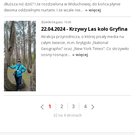
dłuższa niż dziś? I że rozdzielona w Widuchowej, do końca płynie
dwoma oddzielnymi nurtami. I że wcale nie…
» więcej
2024-06-04, godz. 15:05
22.04.2024 - Krzywy Las koło Gryfina
Atrakcja przyrodnicza, o której pisały media na
całym świecie, m.in. brytyjski „National
Geographic” oraz „New York Times”. Co skrzywiło
sosny rosnące…
» więcej
1
2
3
4
32 na 4 stronach