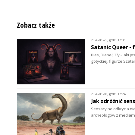
Zobacz także
2026-01-25, godz. 17:31
Satanic Queer - 
Bies, Diabeł, Zły - jaki
gotyckiej, figurze Szata
2026-01-18, godz. 17:24
Jak odróżnić sen
Sensacyjne odkrycia nie
archeologów z mediam