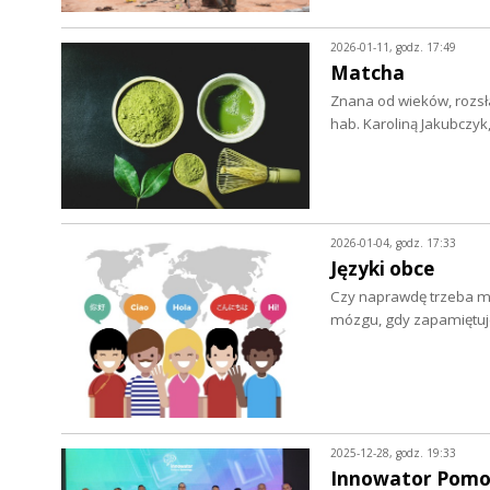
2026-01-11, godz. 17:49
Matcha
Znana od wieków, rozsł
hab. Karoliną Jakubczy
2026-01-04, godz. 17:33
Języki obce
Czy naprawdę trzeba mie
mózgu, gdy zapamiętu
2025-12-28, godz. 19:33
Innowator Pomo