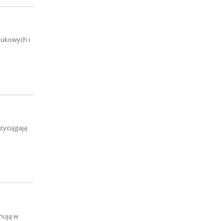
aukowych i
zyciągają
onują w