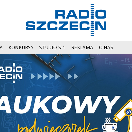
A
KONKURSY
STUDIO S-1
REKLAMA
O NAS