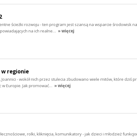
2
entne ścieżki rozwoju - ten program jest szansą na wsparcie środowisk n
powiadających na ich realne…
» więcej
 w regionie
 Joannici - wokół nich przez stulecia zbudowano wiele mitów, które dziś pr
sc w Europie. Jak promować…
» więcej
cznościowe, rolki, kliknięcia, komunikatory - jak dzieci i młodzież funkcj