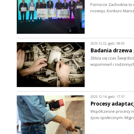
Pomorze Zachodnie to m
rozwoju. Konkurs Mar
2025-12-22, godz. 08:05
Badania drzewa 
Zbliża się czas Świąt B
wspomnień i rodzinnych
2025-12-14, godz. 17:57
Procesy adaptacji
Współczesne procesy mi
życiu społecznym. Migr