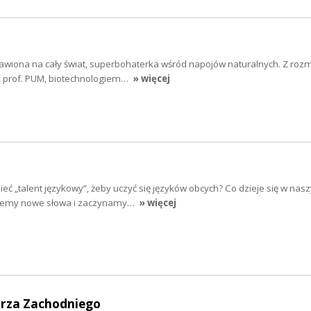
awiona na cały świat, superbohaterka wśród napojów naturalnych. Z roz
k, prof. PUM, biotechnologiem…
» więcej
ć „talent językowy”, żeby uczyć się języków obcych? Co dzieje się w nas
jemy nowe słowa i zaczynamy…
» więcej
rza Zachodniego