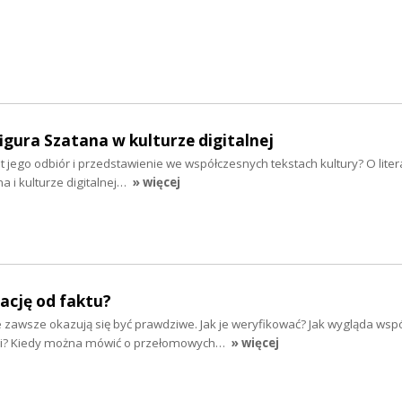
figura Szatana w kulturze digitalnej
 jest jego odbiór i przedstawienie we współczesnych tekstach kultury? O lite
na i kulturze digitalnej…
» więcej
sację od faktu?
 zawsze okazują się być prawdziwe. Jak je weryfikować? Jak wygląda wsp
i? Kiedy można mówić o przełomowych…
» więcej