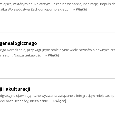
iejsce, w którym nauka otrzymuje realne wsparcie, inspirację i impuls d
szałka Województwa Zachodniopomorskiego…
» więcej
genealogicznego
ożego Narodzenia, przy wigilijnym stole płynie wiele rozmów o dawnych cz
 historii. Nasza ciekawość…
» więcej
 i akulturacji
gracyjne ujawniają liczne wyzwania związane z integracją w miejscach pr
anci oraz uchodźcy, niezależnie…
» więcej