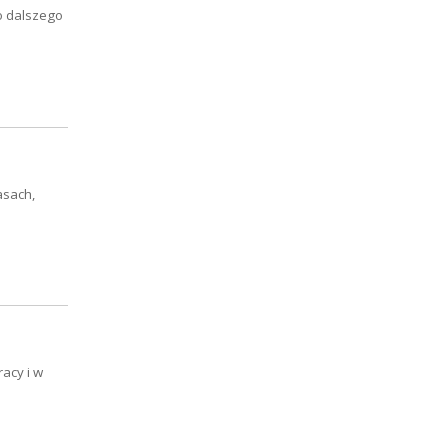
o dalszego
asach,
acy i w