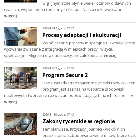
wigilijnym stole płynie wiele rozmów o dawnych
czasach, wspomnień i rodzinnych historii. Nasza ciekawość…
»
więcej
2025-12-14, godz. 17:57
Procesy adaptacji i akulturacji
Współczesne procesy migracyjne ujawniają liczne
wyzwania związane z integracją w miejscach pracy i w życiu
społecznym. Migranci oraz uchodźcy, niezależnie…
» więcej
2025-12-07, godz. 22:55
Program Secure 2
Jasne zasady i transparentne ścieżki rozwoju - ten
program jest szansą na wsparcie środowisk
naukowych i tworzenie rozwiązań odpowiadających na ich realne…
»
więcej
2025-11-30, godz. 17:43
Zakony rycerskie w regionie
Templariusze, Krzyżacy, Joannici - wokół nich
przez stulecia zbudowano wiele mitów, które dziś