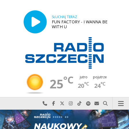
SŁUCHAJ TERAZ
FUN FACTORY - I WANNA BE
WITH U
°C
jutro
pojutrze
25
°C
°C
20
24
Najlepiej po prostu do nas zadzwoń
Odwiedź nas na Facebook-u
Odwiedź nas na X
Odwiedź nas na Instagram-ie
Odwiedź nas na TikTok-u
Szukaj nas na Spotify
Wyślij do nas w
Szukaj