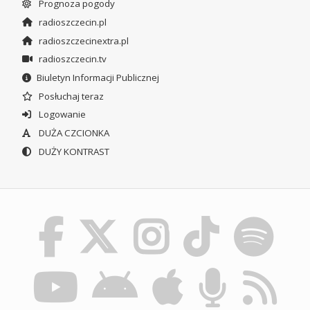
Prognoza pogody
radioszczecin.pl
radioszczecinextra.pl
radioszczecin.tv
Biuletyn Informacji Publicznej
Posłuchaj teraz
Logowanie
DUŻA CZCIONKA
DUŻY KONTRAST