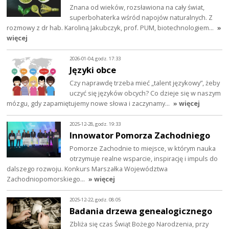
Znana od wieków, rozsławiona na cały świat,
superbohaterka wśród napojów naturalnych. Z
rozmowy z dr hab. Karoliną Jakubczyk, prof. PUM, biotechnologiem…
»
więcej
2026-01-04, godz. 17:33
Języki obce
Czy naprawdę trzeba mieć „talent językowy”, żeby
uczyć się języków obcych? Co dzieje się w naszym
mózgu, gdy zapamiętujemy nowe słowa i zaczynamy…
» więcej
2025-12-28, godz. 19:33
Innowator Pomorza Zachodniego
Pomorze Zachodnie to miejsce, w którym nauka
otrzymuje realne wsparcie, inspirację i impuls do
dalszego rozwoju. Konkurs Marszałka Województwa
Zachodniopomorskiego…
» więcej
2025-12-22, godz. 08:05
Badania drzewa genealogicznego
Zbliża się czas Świąt Bożego Narodzenia, przy