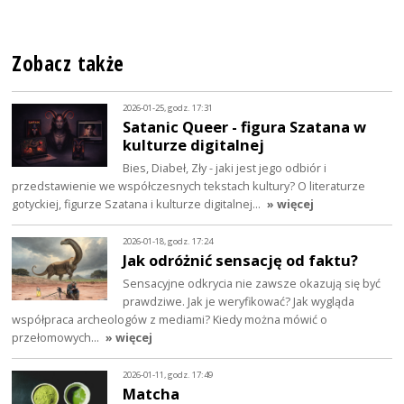
Zobacz także
2026-01-25, godz. 17:31
Satanic Queer - figura Szatana w
kulturze digitalnej
Bies, Diabeł, Zły - jaki jest jego odbiór i
przedstawienie we współczesnych tekstach kultury? O literaturze
gotyckiej, figurze Szatana i kulturze digitalnej…
» więcej
2026-01-18, godz. 17:24
Jak odróżnić sensację od faktu?
Sensacyjne odkrycia nie zawsze okazują się być
prawdziwe. Jak je weryfikować? Jak wygląda
współpraca archeologów z mediami? Kiedy można mówić o
przełomowych…
» więcej
2026-01-11, godz. 17:49
Matcha