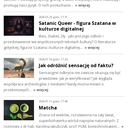
promują nasz język. O nich posłuchacie…
» więcej
2026-01-25, godz. 17:31
Satanic Queer - figura Szatana w
kulturze digitalnej
Bies, Diabeł, Zły - jaki jest jego odbiór i
przedstawienie we współczesnych tekstach kultury? O literaturze
gotyckiej, figurze Szatana i kulturze digitalnej…
» więcej
2026-01-18, godz. 17:24
Jak odróżnić sensację od faktu?
Sensacyjne odkrycia nie zawsze okazują się być
prawdziwe. Jak je weryfikować? Jak wygląda
współpraca archeologów z mediami? Kiedy można mówić o
przełomowych…
» więcej
2026-01-11, godz. 17:49
Matcha
Znana od wieków, rozsławiona na cały świat,
superbohaterka wśród napojów naturalnych. Z
rozmowy z dr hab. Karoliną Jakubczyk, prof. PUM, biotechnologiem…
»