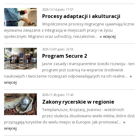
2025-12-14, godz. 17:57
Procesy adaptacji i akulturacji
Współczesne procesy migracyjne ujawniają liczne
wyzwania związane z integracją w miejscach pracy i w życiu
społecznym. Migranci oraz uchodźcy, niezależnie…
» więcej
2025-12-07, godz. 22:55
Program Secure 2
Jasne zasady i transparentne ścieżki rozwoju - ten
program jest szansą na wsparcie środowisk
naukowych i tworzenie rozwiązań odpowiadających na ich realne…
»
więcej
2025-11-30, godz. 17:43
Zakony rycerskie w regionie
Templariusze, Krzyżacy, Joannici - wokół nich
przez stulecia zbudowano wiele mitów, które dziś
przyciągają turystów do wielu miejsc w Europie. Jak promować…
»
więcej