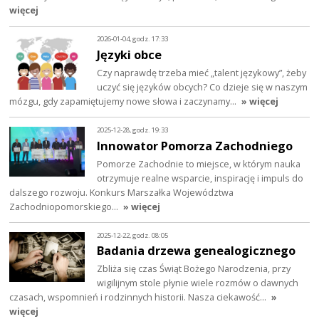
więcej
2026-01-04, godz. 17:33
Języki obce
Czy naprawdę trzeba mieć „talent językowy”, żeby
uczyć się języków obcych? Co dzieje się w naszym
mózgu, gdy zapamiętujemy nowe słowa i zaczynamy…
» więcej
2025-12-28, godz. 19:33
Innowator Pomorza Zachodniego
Pomorze Zachodnie to miejsce, w którym nauka
otrzymuje realne wsparcie, inspirację i impuls do
dalszego rozwoju. Konkurs Marszałka Województwa
Zachodniopomorskiego…
» więcej
2025-12-22, godz. 08:05
Badania drzewa genealogicznego
Zbliża się czas Świąt Bożego Narodzenia, przy
wigilijnym stole płynie wiele rozmów o dawnych
czasach, wspomnień i rodzinnych historii. Nasza ciekawość…
»
więcej