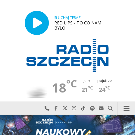
SŁUCHAJ TERAZ
RED LIPS - TO CO NAM
BYŁO
°C
jutro
pojutrze
18
°C
°C
21
24
Najlepiej po prostu do nas zadzwoń
Odwiedź nas na Facebook-u
Odwiedź nas na X
Odwiedź nas na Instagram-ie
Odwiedź nas na TikTok-u
Szukaj nas na Spotify
Wyślij do nas w
Szukaj