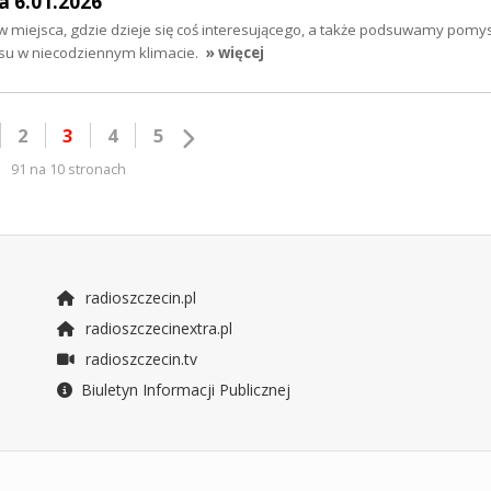
a 6.01.2026
 miejsca, gdzie dzieje się coś interesującego, a także podsuwamy pomys
su w niecodziennym klimacie.
» więcej
2
3
4
5
91 na 10 stronach
radioszczecin.pl
radioszczecinextra.pl
radioszczecin.tv
Biuletyn Informacji Publicznej