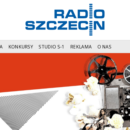
A
KONKURSY
STUDIO S-1
REKLAMA
O NAS