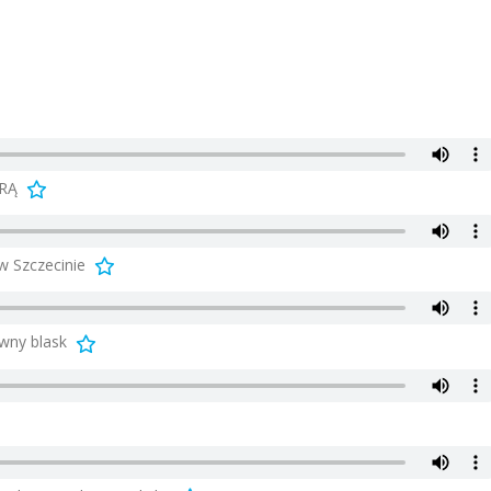
DRĄ
 Szczecinie
wny blask