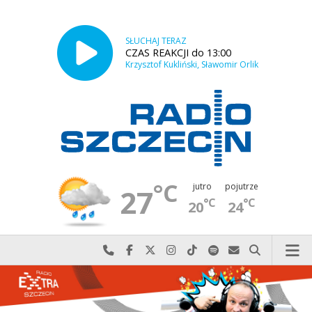
SŁUCHAJ TERAZ
CZAS REAKCJI do 13:00
Krzysztof Kukliński, Sławomir Orlik
°C
jutro
pojutrze
27
°C
°C
20
24
Najlepiej po prostu do nas zadzwoń
Odwiedź nas na Facebook-u
Odwiedź nas na X
Odwiedź nas na Instagram-ie
Odwiedź nas na TikTok-u
Szukaj nas na Spotify
Wyślij do nas w
Szukaj