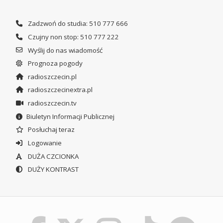
Zadzwoń do studia: 510 777 666
Czujny non stop: 510 777 222
Wyślij do nas wiadomość
Prognoza pogody
radioszczecin.pl
radioszczecinextra.pl
radioszczecin.tv
Biuletyn Informacji Publicznej
Posłuchaj teraz
Logowanie
DUŻA CZCIONKA
DUŻY KONTRAST