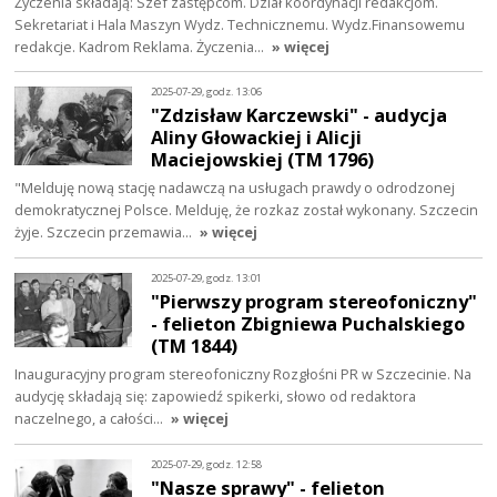
Życzenia składają: Szef zastępcom. Dział koordynacji redakcjom.
Sekretariat i Hala Maszyn Wydz. Technicznemu. Wydz.Finansowemu
redakcje. Kadrom Reklama. Życzenia…
» więcej
2025-07-29, godz. 13:06
"Zdzisław Karczewski" - audycja
Aliny Głowackiej i Alicji
Maciejowskiej (TM 1796)
"Melduję nową stację nadawczą na usługach prawdy o odrodzonej
demokratycznej Polsce. Melduję, że rozkaz został wykonany. Szczecin
żyje. Szczecin przemawia…
» więcej
2025-07-29, godz. 13:01
"Pierwszy program stereofoniczny"
- felieton Zbigniewa Puchalskiego
(TM 1844)
Inauguracyjny program stereofoniczny Rozgłośni PR w Szczecinie. Na
audycję składają się: zapowiedź spikerki, słowo od redaktora
naczelnego, a całości…
» więcej
2025-07-29, godz. 12:58
"Nasze sprawy" - felieton