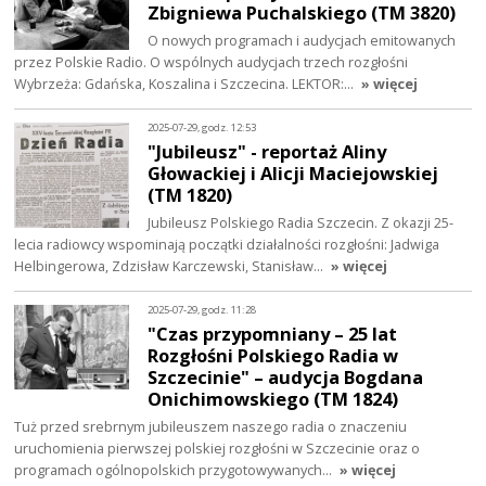
Zbigniewa Puchalskiego (TM 3820)
O nowych programach i audycjach emitowanych
przez Polskie Radio. O wspólnych audycjach trzech rozgłośni
Wybrzeża: Gdańska, Koszalina i Szczecina. LEKTOR:…
» więcej
2025-07-29, godz. 12:53
"Jubileusz" - reportaż Aliny
Głowackiej i Alicji Maciejowskiej
(TM 1820)
Jubileusz Polskiego Radia Szczecin. Z okazji 25-
lecia radiowcy wspominają początki działalności rozgłośni: Jadwiga
Helbingerowa, Zdzisław Karczewski, Stanisław…
» więcej
2025-07-29, godz. 11:28
"Czas przypomniany – 25 lat
Rozgłośni Polskiego Radia w
Szczecinie" – audycja Bogdana
Onichimowskiego (TM 1824)
Tuż przed srebrnym jubileuszem naszego radia o znaczeniu
uruchomienia pierwszej polskiej rozgłośni w Szczecinie oraz o
programach ogólnopolskich przygotowywanych…
» więcej