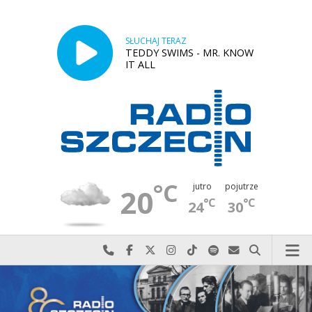
SŁUCHAJ TERAZ
TEDDY SWIMS - MR. KNOW
IT ALL
°C
jutro
pojutrze
20
°C
°C
24
30
Najlepiej po prostu do nas zadzwoń
Odwiedź nas na Facebook-u
Odwiedź nas na X
Odwiedź nas na Instagram-ie
Odwiedź nas na TikTok-u
Szukaj nas na Spotify
Wyślij do nas w
Szukaj