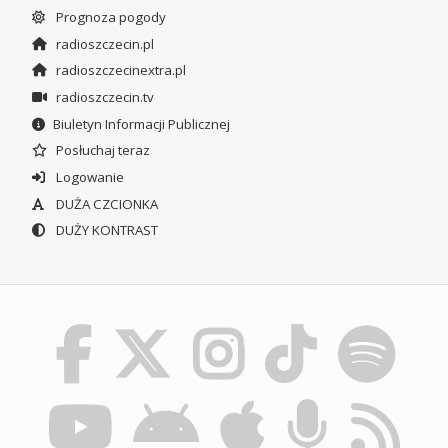
Prognoza pogody
radioszczecin.pl
radioszczecinextra.pl
radioszczecin.tv
Biuletyn Informacji Publicznej
Posłuchaj teraz
Logowanie
DUŻA CZCIONKA
DUŻY KONTRAST