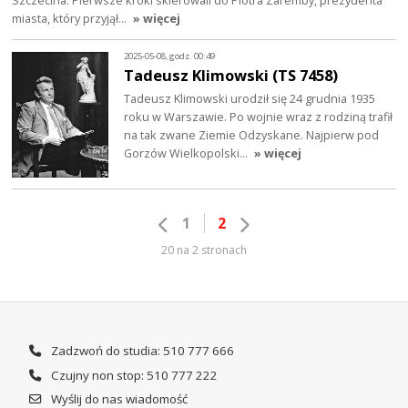
Szczecina. Pierwsze kroki skierowali do Piotra Zaremby, prezydenta
miasta, który przyjął…
» więcej
2025-05-08, godz. 00:49
Tadeusz Klimowski (TS 7458)
Tadeusz Klimowski urodził się 24 grudnia 1935
roku w Warszawie. Po wojnie wraz z rodziną trafił
na tak zwane Ziemie Odzyskane. Najpierw pod
Gorzów Wielkopolski…
» więcej
1
2
20 na 2 stronach
Zadzwoń do studia: 510 777 666
Czujny non stop: 510 777 222
Wyślij do nas wiadomość