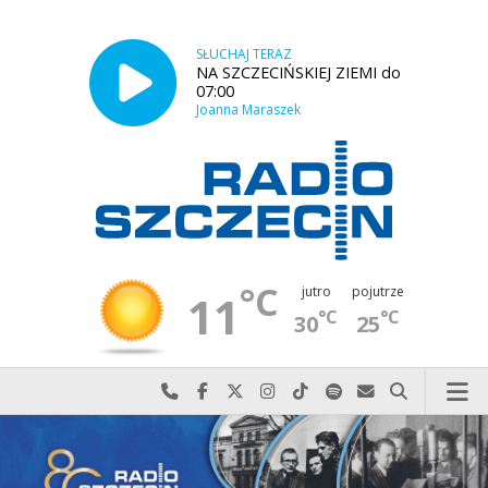
SŁUCHAJ TERAZ
NA SZCZECIŃSKIEJ ZIEMI do
07:00
Joanna Maraszek
°C
jutro
pojutrze
11
°C
°C
30
25
Najlepiej po prostu do nas zadzwoń
Odwiedź nas na Facebook-u
Odwiedź nas na X
Odwiedź nas na Instagram-ie
Odwiedź nas na TikTok-u
Szukaj nas na Spotify
Wyślij do nas w
Szukaj