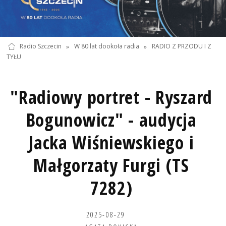
Radio Szczecin
»
W 80 lat dookoła radia
»
RADIO Z PRZODU I Z
TYŁU
"Radiowy portret - Ryszard
Bogunowicz" - audycja
Jacka Wiśniewskiego i
Małgorzaty Furgi (TS
7282)
2025-08-29