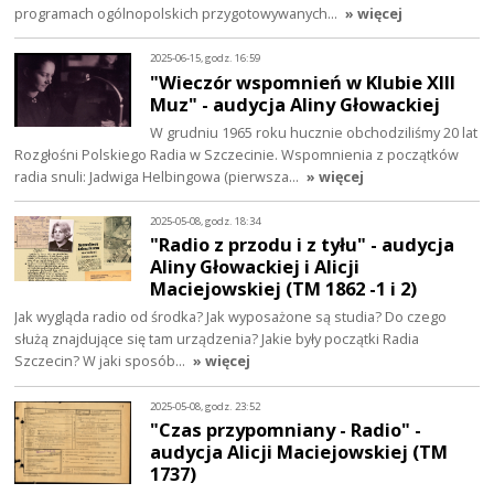
programach ogólnopolskich przygotowywanych…
» więcej
2025-06-15, godz. 16:59
"Wieczór wspomnień w Klubie XIII
Muz" - audycja Aliny Głowackiej
W grudniu 1965 roku hucznie obchodziliśmy 20 lat
Rozgłośni Polskiego Radia w Szczecinie. Wspomnienia z początków
radia snuli: Jadwiga Helbingowa (pierwsza…
» więcej
2025-05-08, godz. 18:34
"Radio z przodu i z tyłu" - audycja
Aliny Głowackiej i Alicji
Maciejowskiej (TM 1862 -1 i 2)
Jak wygląda radio od środka? Jak wyposażone są studia? Do czego
służą znajdujące się tam urządzenia? Jakie były początki Radia
Szczecin? W jaki sposób…
» więcej
2025-05-08, godz. 23:52
"Czas przypomniany - Radio" -
audycja Alicji Maciejowskiej (TM
1737)