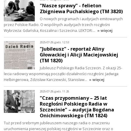
"Nasze sprawy" - felieton
Zbigniewa Puchalskiego (TM 3820)
O nowych programach i audycjach emitowanych
przez Polskie Radio. O wspólnych audycjach trzech rozgłośni
Wybrzeża: Gdańska, Koszalina i Szczecina. LEKTOR:…
» więcej
2025-07-29, godz. 12:53
"Jubileusz" - reportaż Aliny
Głowackiej i Alicji Maciejowskiej
(TM 1820)
Jubileusz Polskiego Radia Szczecin. Z okazji 25-
lecia radiowcy wspominają początki działalności rozgłośni: Jadwiga
Helbingerowa, Zdzisław Karczewski, Stanisław…
» więcej
2025-07-29, godz. 11:28
"Czas przypomniany – 25 lat
Rozgłośni Polskiego Radia w
Szczecinie" – audycja Bogdana
Onichimowskiego (TM 1824)
Tuż przed srebrnym jubileuszem naszego radia o znaczeniu
uruchomienia pierwszej polskiej rozgłośni w Szczecinie oraz o