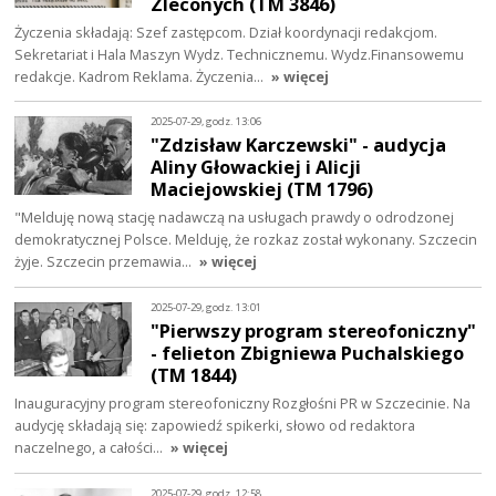
Zleconych (TM 3846)
Życzenia składają: Szef zastępcom. Dział koordynacji redakcjom.
Sekretariat i Hala Maszyn Wydz. Technicznemu. Wydz.Finansowemu
redakcje. Kadrom Reklama. Życzenia…
» więcej
2025-07-29, godz. 13:06
"Zdzisław Karczewski" - audycja
Aliny Głowackiej i Alicji
Maciejowskiej (TM 1796)
"Melduję nową stację nadawczą na usługach prawdy o odrodzonej
demokratycznej Polsce. Melduję, że rozkaz został wykonany. Szczecin
żyje. Szczecin przemawia…
» więcej
2025-07-29, godz. 13:01
"Pierwszy program stereofoniczny"
- felieton Zbigniewa Puchalskiego
(TM 1844)
Inauguracyjny program stereofoniczny Rozgłośni PR w Szczecinie. Na
audycję składają się: zapowiedź spikerki, słowo od redaktora
naczelnego, a całości…
» więcej
2025-07-29, godz. 12:58