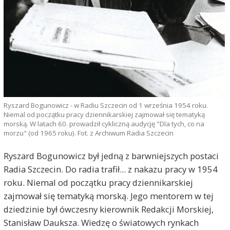
Ryszard Bogunowicz - w Radiu Szczecin od 1 września 1954 roku.
Niemal od początku pracy dziennikarskiej zajmował się tematyką
morską. W latach 60. prowadził cykliczną audycję "Dla tych, co na
morzu" (od 1965 roku). Fot. z Archiwum Radia Szczecin
Ryszard Bogunowicz był jedną z barwniejszych postaci
Radia Szczecin. Do radia trafił... z nakazu pracy w 1954
roku. Niemal od początku pracy dziennikarskiej
zajmował się tematyką morską. Jego mentorem w tej
dziedzinie był ówczesny kierownik Redakcji Morskiej,
Stanisław Dauksza. Wiedzę o światowych rynkach