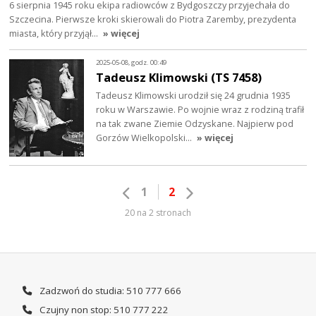
6 sierpnia 1945 roku ekipa radiowców z Bydgoszczy przyjechała do
Szczecina. Pierwsze kroki skierowali do Piotra Zaremby, prezydenta
miasta, który przyjął…
» więcej
2025-05-08, godz. 00:49
Tadeusz Klimowski (TS 7458)
Tadeusz Klimowski urodził się 24 grudnia 1935
roku w Warszawie. Po wojnie wraz z rodziną trafił
na tak zwane Ziemie Odzyskane. Najpierw pod
Gorzów Wielkopolski…
» więcej
1
2
20 na 2 stronach
Zadzwoń do studia: 510 777 666
Czujny non stop: 510 777 222