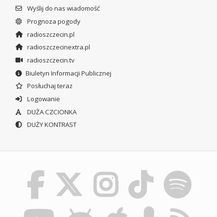
Wyślij do nas wiadomość
Prognoza pogody
radioszczecin.pl
radioszczecinextra.pl
radioszczecin.tv
Biuletyn Informacji Publicznej
Posłuchaj teraz
Logowanie
DUŻA CZCIONKA
DUŻY KONTRAST