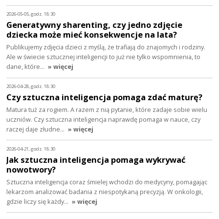
2026-05-05, godz. 18:30
Generatywny sharenting, czy jedno zdjęcie
dziecka może mieć konsekwencje na lata?
Publikujemy zdjęcia dzieci z myślą, że trafiają do znajomych i rodziny.
Ale w świecie sztucznej inteligencji to już nie tylko wspomnienia, to
dane, które…
» więcej
2026-04-28, godz. 18:30
Czy sztuczna inteligencja pomaga zdać maturę?
Matura tuż za rogiem. A razem z nią pytanie, które zadaje sobie wielu
uczniów. Czy sztuczna inteligencja naprawdę pomaga w nauce, czy
raczej daje złudne…
» więcej
2026-04-21, godz. 18:30
Jak sztuczna inteligencja pomaga wykrywać
nowotwory?
Sztuczna inteligencja coraz śmielej wchodzi do medycyny, pomagając
lekarzom analizować badania z niespotykaną precyzją. W onkologii,
gdzie liczy się każdy…
» więcej