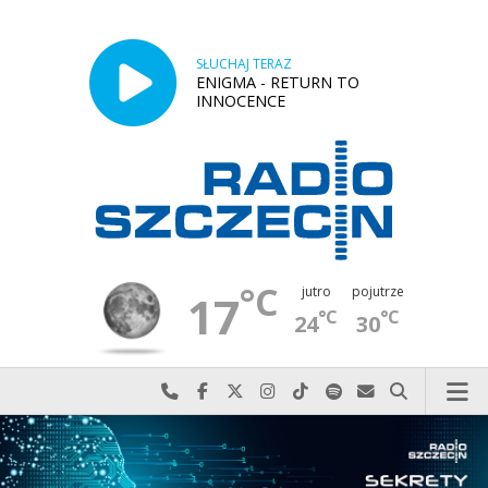
SŁUCHAJ TERAZ
ENIGMA - RETURN TO
INNOCENCE
°C
jutro
pojutrze
17
°C
°C
24
30
Najlepiej po prostu do nas zadzwoń
Odwiedź nas na Facebook-u
Odwiedź nas na X
Odwiedź nas na Instagram-ie
Odwiedź nas na TikTok-u
Szukaj nas na Spotify
Wyślij do nas w
Szukaj