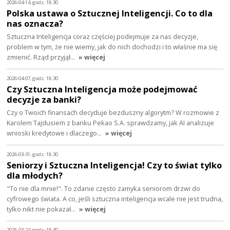
2026-04-14, godz. 18:30
Polska ustawa o Sztucznej Inteligencji. Co to dla
nas oznacza?
Sztuczna Inteligencja coraz częściej podejmuje za nas decyzje,
problem w tym, że nie wiemy, jak do nich dochodzi i to właśnie ma się
zmienić. Rząd przyjął…
» więcej
2026-04-07, godz. 18:30
Czy Sztuczna Inteligencja może podejmować
decyzje za banki?
Czy o Twoich finansach decyduje bezduszny algorytm? W rozmowie z
Karolem Tajdusiem z banku Pekao S.A. sprawdzamy, jak AI analizuje
wnioski kredytowe i dlaczego…
» więcej
2026-03-31, godz. 18:30
Seniorzy i Sztuczna Inteligencja! Czy to świat tylko
dla młodych?
"To nie dla mnie!". To zdanie często zamyka seniorom drzwi do
cyfrowego świata. A co, jeśli sztuczna inteligencja wcale nie jest trudna,
tylko nikt nie pokazał…
» więcej
2026-03-24, godz. 18:30