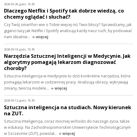
2026-05-26, godz. 18:30
Dlaczego Netflix i Spotify tak dobrze wiedzą, co
chcemy oglądać i słuchać?
Czy Twój smartfon wie o Tobie więcej niż Twoi bliscy? Sprawdzamy, jak
giganci tacy jak Netflix i Spotify analizują każdy nasz ruch, by podsuwać
nam idealnie…
» więcej
2026-05-19, godz. 18:30
Narzędzia Sztucznej Inteligencji w Medycynie. Jak
algorytmy pomagają lekarzom diagnozować
choroby?
Sztuczna inteligencja w medycynie to dziś konkretne narzędzia, które
pomagają lekarzom w codziennej pracy. Analizują obrazy, wykrywają
zmiany, tworzą modele…
» więcej
2026-05-12, godz. 18:30
Sztuczna inteligencja na studiach. Nowy kierunek
na ZUT.
Sztuczna Inteligencja, coraz mocniej wchodzi do naszego życia, także
w edukacji. Na Zachodniopomorskim Uniwersytecie Technologicznym
w Szczecinie (ZUT), powstał…
» więcej