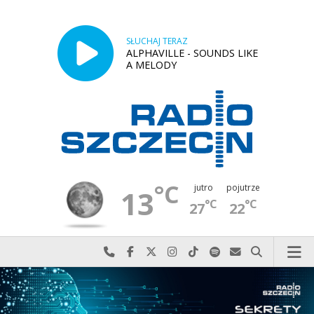
SŁUCHAJ TERAZ
ALPHAVILLE - SOUNDS LIKE
A MELODY
°C
jutro
pojutrze
13
°C
°C
27
22
Najlepiej po prostu do nas zadzwoń
Odwiedź nas na Facebook-u
Odwiedź nas na X
Odwiedź nas na Instagram-ie
Odwiedź nas na TikTok-u
Szukaj nas na Spotify
Wyślij do nas w
Szukaj