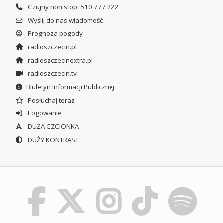
Czujny non stop: 510 777 222
Wyślij do nas wiadomość
Prognoza pogody
radioszczecin.pl
radioszczecinextra.pl
radioszczecin.tv
Biuletyn Informacji Publicznej
Posłuchaj teraz
Logowanie
DUŻA CZCIONKA
DUŻY KONTRAST