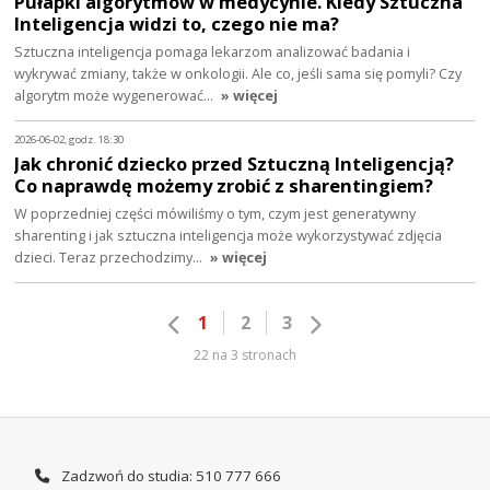
Pułapki algorytmów w medycynie. Kiedy Sztuczna
Inteligencja widzi to, czego nie ma?
Sztuczna inteligencja pomaga lekarzom analizować badania i
wykrywać zmiany, także w onkologii. Ale co, jeśli sama się pomyli? Czy
algorytm może wygenerować…
» więcej
2026-06-02, godz. 18:30
Jak chronić dziecko przed Sztuczną Inteligencją?
Co naprawdę możemy zrobić z sharentingiem?
W poprzedniej części mówiliśmy o tym, czym jest generatywny
sharenting i jak sztuczna inteligencja może wykorzystywać zdjęcia
dzieci. Teraz przechodzimy…
» więcej
1
2
3
22 na 3 stronach
Zadzwoń do studia: 510 777 666