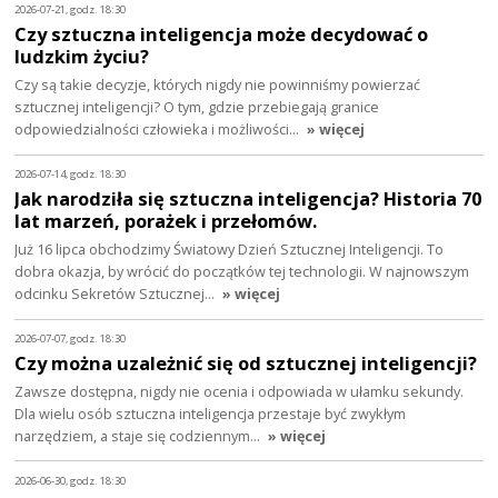
2026-07-21, godz. 18:30
Czy sztuczna inteligencja może decydować o
ludzkim życiu?
Czy są takie decyzje, których nigdy nie powinniśmy powierzać
sztucznej inteligencji? O tym, gdzie przebiegają granice
odpowiedzialności człowieka i możliwości…
» więcej
2026-07-14, godz. 18:30
Jak narodziła się sztuczna inteligencja? Historia 70
lat marzeń, porażek i przełomów.
Już 16 lipca obchodzimy Światowy Dzień Sztucznej Inteligencji. To
dobra okazja, by wrócić do początków tej technologii. W najnowszym
odcinku Sekretów Sztucznej…
» więcej
2026-07-07, godz. 18:30
Czy można uzależnić się od sztucznej inteligencji?
Zawsze dostępna, nigdy nie ocenia i odpowiada w ułamku sekundy.
Dla wielu osób sztuczna inteligencja przestaje być zwykłym
narzędziem, a staje się codziennym…
» więcej
2026-06-30, godz. 18:30