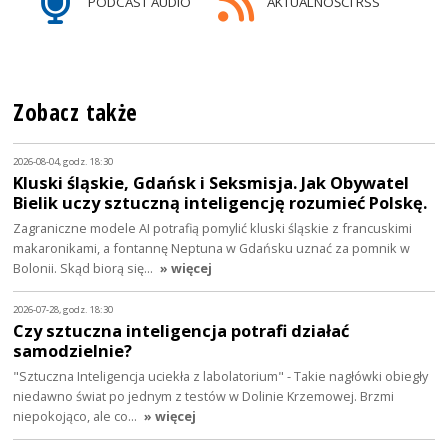
PODCAST AUDIO
AKTUALNOŚCI RSS
Zobacz także
2026-08-04, godz. 18:30
Kluski śląskie, Gdańsk i Seksmisja. Jak Obywatel
Bielik uczy sztuczną inteligencję rozumieć Polskę.
Zagraniczne modele AI potrafią pomylić kluski śląskie z francuskimi
makaronikami, a fontannę Neptuna w Gdańsku uznać za pomnik w
Bolonii. Skąd biorą się…
» więcej
2026-07-28, godz. 18:30
Czy sztuczna inteligencja potrafi działać
samodzielnie?
"Sztuczna Inteligencja uciekła z labolatorium" - Takie nagłówki obiegły
niedawno świat po jednym z testów w Dolinie Krzemowej. Brzmi
niepokojąco, ale co…
» więcej