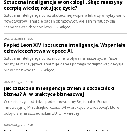
Sztuczna inteligencja w onkologii. Skąd maszyny
czerpią wiedzę ratującą życie?
Sztuczna inteligencja coraz skuteczniej wspiera lekarzy w wykrywaniu
nowotworów i analizie badań obrazowych. Ale zanim nauczy się
rozpoznawać choroby, ktoś…
» więcej
2026-06-23, godz. 18:30
Papież Leon XIV i sztuczna inteligencja. Wspaniałe
człowieczeństwo w epoce AI.
Sztuczna inteligencja coraz mocniej wpływa na nasze życie. Pisze
teksty, tłumaczy języki, analizuje dane i pomaga podejmować decyzje.
Nic więc dziwnego…
» więcej
2026-06-16, godz. 18:30
Jak sztuczna inteligencja zmienia szczeciński
biznes? AI w praktyce biznesowej.
W dzisiejszym odcinku, podsumowujemy Regionalne Forum
Innowacyjnej Przedsiębiorczości „AI w praktyce biznesowej”, które
odbyło się na szczecińskim ZUT…
» więcej
2026-06-09, godz. 15:47