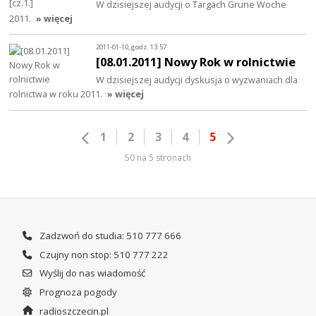
W dzisiejszej audycji o Targach Grune Woche
2011.
» więcej
2011-01-10, godz. 13:57
[08.01.2011] Nowy Rok w rolnictwie
W dzisiejszej audycji dyskusja o wyzwaniach dla
rolnictwa w roku 2011.
» więcej
1
2
3
4
5
50 na 5 stronach
Zadzwoń do studia: 510 777 666
Czujny non stop: 510 777 222
Wyślij do nas wiadomość
Prognoza pogody
radioszczecin.pl