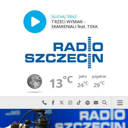
SŁUCHAJ TERAZ
TRZECI WYMIAR -
SKAMIENIALI feat. TEKA
°C
jutro
pojutrze
13
°C
°C
24
29
Najlepiej po prostu do nas zadzwoń
Odwiedź nas na Facebook-u
Odwiedź nas na X
Odwiedź nas na Instagram-ie
Odwiedź nas na TikTok-u
Szukaj nas na Spotify
Wyślij do nas w
Szukaj