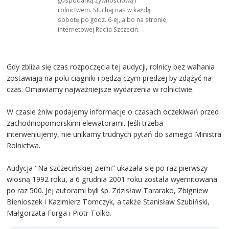
gospodarką żywnościową i
rolnictwem. Słuchaj nas w każdą
sobotę po godz. 6-ej, albo na stronie
internetowej Radia Szczecin.
Gdy zbliża się czas rozpoczęcia tej audycji, rolnicy bez wahania
zostawiają na polu ciągniki i pędzą czym prędzej by zdążyć na
czas. Omawiamy najważniejsze wydarzenia w rolnictwie.
W czasie żniw podajemy informacje o czasach oczekiwań przed
zachodniopomorskimi elewatorami. Jeśli trzeba -
interweniujemy, nie unikamy trudnych pytań do samego Ministra
Rolnictwa.
Audycja "Na szczecińskiej ziemi" ukazała się po raz pierwszy
wiosną 1992 roku, a 6 grudnia 2001 roku została wyemitowana
po raz 500. Jej autorami byli śp. Zdzisław Tararako, Zbigniew
Bienioszek i Kazimierz Tomczyk, a także Stanisław Szubiński,
Małgorzata Furga i Piotr Tolko.