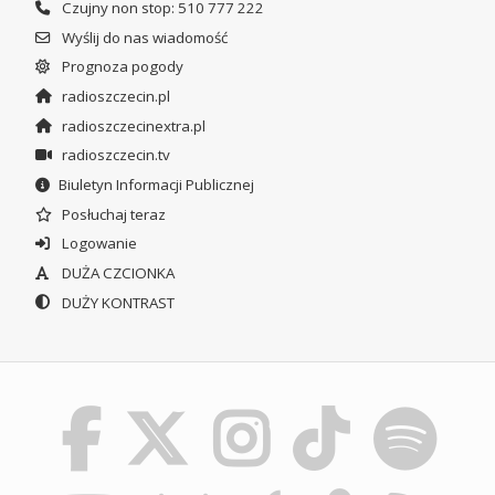
Czujny non stop: 510 777 222
Wyślij do nas wiadomość
Prognoza pogody
radioszczecin.pl
radioszczecinextra.pl
radioszczecin.tv
Biuletyn Informacji Publicznej
Posłuchaj teraz
Logowanie
DUŻA CZCIONKA
DUŻY KONTRAST