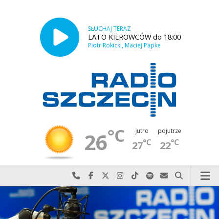
SŁUCHAJ TERAZ
LATO KIEROWCÓW do 18:00
Piotr Rokicki, Maciej Papke
°C
jutro
pojutrze
26
°C
°C
27
22
Najlepiej po prostu do nas zadzwoń
Odwiedź nas na Facebook-u
Odwiedź nas na X
Odwiedź nas na Instagram-ie
Odwiedź nas na TikTok-u
Szukaj nas na Spotify
Wyślij do nas w
Szukaj