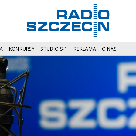
A
KONKURSY
STUDIO S-1
REKLAMA
O NAS