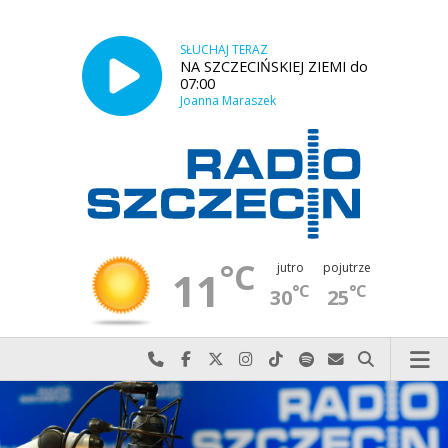
SŁUCHAJ TERAZ
NA SZCZECIŃSKIEJ ZIEMI do
07:00
Joanna Maraszek
°C
jutro
pojutrze
11
°C
°C
30
25
Najlepiej po prostu do nas zadzwoń
Odwiedź nas na Facebook-u
Odwiedź nas na X
Odwiedź nas na Instagram-ie
Odwiedź nas na TikTok-u
Szukaj nas na Spotify
Wyślij do nas w
Szukaj