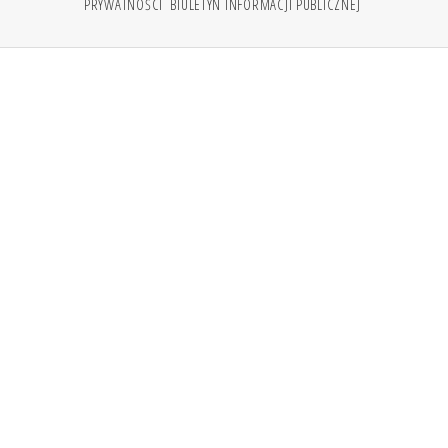
PRYWATNOŚCI
BIULETYN INFORMACJI PUBLICZNEJ