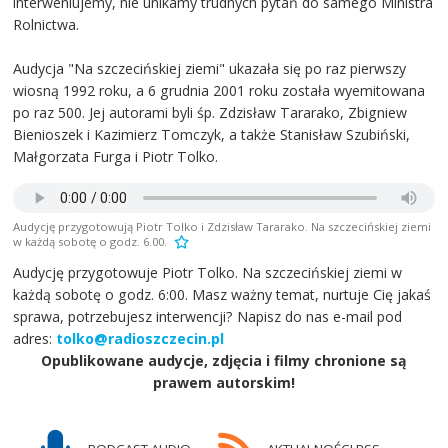
interweniujemy, nie unikamy trudnych pytań do samego Ministra
Rolnictwa.
Audycja "Na szczecińskiej ziemi" ukazała się po raz pierwszy
wiosną 1992 roku, a 6 grudnia 2001 roku została wyemitowana
po raz 500. Jej autorami byli śp. Zdzisław Tararako, Zbigniew
Bienioszek i Kazimierz Tomczyk, a także Stanisław Szubiński,
Małgorzata Furga i Piotr Tolko.
Audycję przygotowują Piotr Tolko i Zdzisław Tararako. Na szczecińskiej ziemi
w każdą sobotę o godz. 6.00.
Audycję przygotowuje Piotr Tolko. Na szczecińskiej ziemi w
każdą sobotę o godz. 6:00. Masz ważny temat, nurtuje Cię jakaś
sprawa, potrzebujesz interwencji? Napisz do nas e-mail pod
adres:
tolko@radioszczecin.pl
Opublikowane audycje, zdjęcia i filmy chronione są
prawem autorskim!