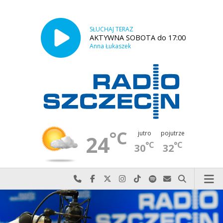
SŁUCHAJ TERAZ
AKTYWNA SOBOTA do 17:00
Anna Łukaszek
°C
jutro
pojutrze
24
°C
°C
30
32
Najlepiej po prostu do nas zadzwoń
Odwiedź nas na Facebook-u
Odwiedź nas na X
Odwiedź nas na Instagram-ie
Odwiedź nas na TikTok-u
Szukaj nas na Spotify
Wyślij do nas w
Szukaj