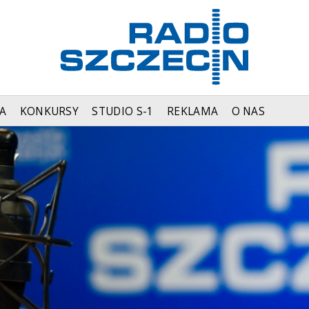
A
KONKURSY
STUDIO S-1
REKLAMA
O NAS