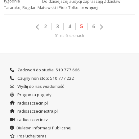
Do dzisiejszej audycji zapraszają Zdzisław
Tararako, Bogdan Matławski i Piotr Tolko.
» więcej
2
3
4
5
6
51 na 6 stronach
Zadzwoń do studia: 510 777 666
Czujny non stop: 510 777 222
Wyślij do nas wiadomość
Prognoza pogody
radioszczecin.pl
radioszczecinextra.pl
radioszczecin.tv
Biuletyn Informacji Publicznej
Posłuchaj teraz