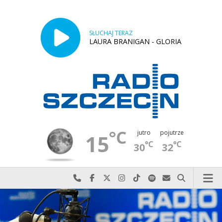
SŁUCHAJ TERAZ
LAURA BRANIGAN - GLORIA
°C
jutro
pojutrze
15
°C
°C
30
32
Najlepiej po prostu do nas zadzwoń
Odwiedź nas na Facebook-u
Odwiedź nas na X
Odwiedź nas na Instagram-ie
Odwiedź nas na TikTok-u
Szukaj nas na Spotify
Wyślij do nas w
Szukaj