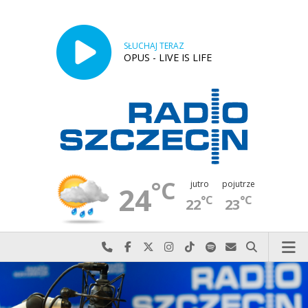
SŁUCHAJ TERAZ
OPUS - LIVE IS LIFE
°C
jutro
pojutrze
24
°C
°C
22
23
Najlepiej po prostu do nas zadzwoń
Odwiedź nas na Facebook-u
Odwiedź nas na X
Odwiedź nas na Instagram-ie
Odwiedź nas na TikTok-u
Szukaj nas na Spotify
Wyślij do nas w
Szukaj