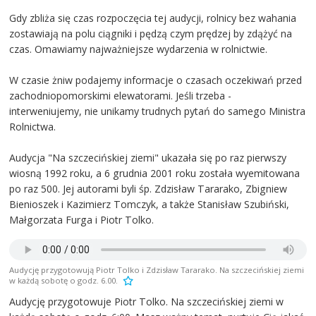
Gdy zbliża się czas rozpoczęcia tej audycji, rolnicy bez wahania
zostawiają na polu ciągniki i pędzą czym prędzej by zdążyć na
czas. Omawiamy najważniejsze wydarzenia w rolnictwie.
W czasie żniw podajemy informacje o czasach oczekiwań przed
zachodniopomorskimi elewatorami. Jeśli trzeba -
interweniujemy, nie unikamy trudnych pytań do samego Ministra
Rolnictwa.
Audycja "Na szczecińskiej ziemi" ukazała się po raz pierwszy
wiosną 1992 roku, a 6 grudnia 2001 roku została wyemitowana
po raz 500. Jej autorami byli śp. Zdzisław Tararako, Zbigniew
Bienioszek i Kazimierz Tomczyk, a także Stanisław Szubiński,
Małgorzata Furga i Piotr Tolko.
Audycję przygotowują Piotr Tolko i Zdzisław Tararako. Na szczecińskiej ziemi
w każdą sobotę o godz. 6.00.
Audycję przygotowuje Piotr Tolko. Na szczecińskiej ziemi w