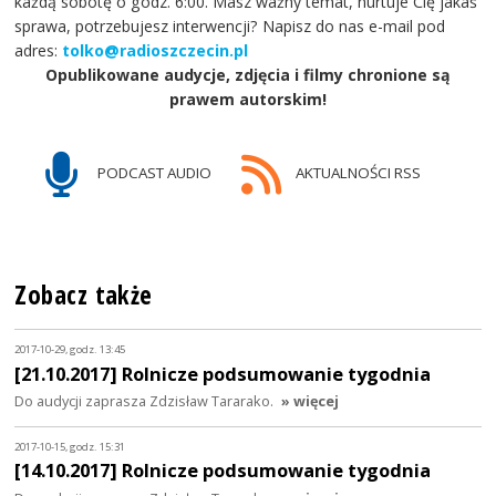
każdą sobotę o godz. 6:00. Masz ważny temat, nurtuje Cię jakaś
sprawa, potrzebujesz interwencji? Napisz do nas e-mail pod
adres:
tolko@radioszczecin.pl
Opublikowane audycje, zdjęcia i filmy chronione są
prawem autorskim!
PODCAST AUDIO
AKTUALNOŚCI RSS
Zobacz także
2017-10-29, godz. 13:45
[21.10.2017] Rolnicze podsumowanie tygodnia
Do audycji zaprasza Zdzisław Tararako.
» więcej
2017-10-15, godz. 15:31
[14.10.2017] Rolnicze podsumowanie tygodnia