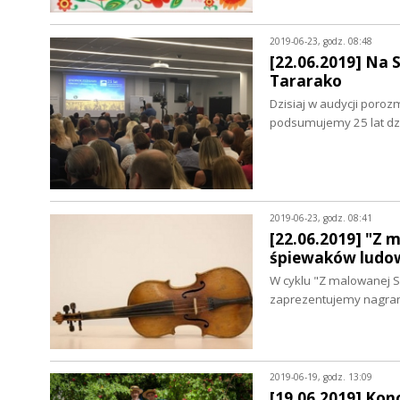
2019-06-23, godz. 08:48
[22.06.2019] Na 
Tararako
Dzisiaj w audycji poro
podsumujemy 25 lat dz
2019-06-23, godz. 08:41
[22.06.2019] "Z 
śpiewaków ludo
W cyklu "Z malowanej S
zaprezentujemy nagrani
2019-06-19, godz. 13:09
[19.06.2019] Konc