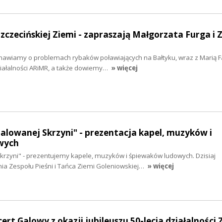
Szczecińskiej Ziemi - zapraszają Małgorzata Furga i 
zmawiamy o problemach rybaków poławiających na Bałtyku, wraz z Marią F
iałalności ARiMR, a także dowiemy…
» więcej
malowanej Skrzyni" - prezentacja kapel, muzyków i
wych
krzyni" - prezentujemy kapele, muzyków i śpiewaków ludowych. Dzisiaj
a Zespołu Pieśni i Tańca Ziemi Goleniowskiej…
» więcej
ert Galowy z okazji jubileuszu 50-lecia działalności 