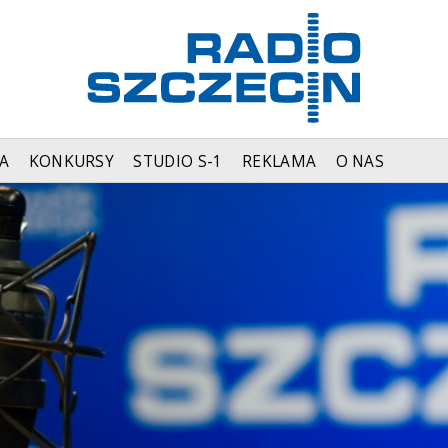
A
KONKURSY
STUDIO S-1
REKLAMA
O NAS