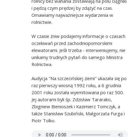
rolnicy bez wahania zostawiają na polu ciągniki
i pędzą czym prędzej by zdążyć na czas.
Omawiamy najważniejsze wydarzenia w
rolnictwie.
W czasie żniw podajemy informacje o czasach
oczekiwań przed zachodniopomorskimi
elewatorami. Jeśli trzeba - interweniujemy, nie
unikamy trudnych pytań do samego Ministra
Rolnictwa.
Audycja "Na szczecińskiej ziemi" ukazała się po
raz pierwszy wiosną 1992 roku, a 6 grudnia
2001 roku została wyemitowana po raz 500.
Jej autorami byli śp. Zdzisław Tararako,
Zbigniew Bienioszek i Kazimierz Tomczyk, a
także Stanisław Szubiński, Małgorzata Furga i
Piotr Tolko.