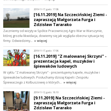
2019-11-17, godz. 17:08
[16.11.2019] Na Szczecińskiej Ziemi -
zapraszają Małgorzata Furga i
Zdzisław Tararako
Zaczniemy od wizyty w Spółce Pracowniczej Agro War w Warszynie,
której groziła likwidacja, dowiemy się jak wygląda obecna sytuacja tej
firmy. Odwiedzimy…
» więcej
2019-11-17, godz. 17:06
[16.11.2019] "Z malowanej Skrzyni" -
prezentacja kapel, muzyków i
śpiewaków ludowych
W cyklu "Z malowanej Skrzyni" - prezentujemy kapele, muzyków i
śpiewaków ludowych. Posłuchamy dzisiaj Kapeli i Zespołu
Śpiewaczego z Kolbuszowej o których…
» więcej
2019-11-12, godz. 18:10
[9.11.2019] Na Szczecińskiej Ziemi -
zapraszają Małgorzata Furga i
Zdzisław Tararako