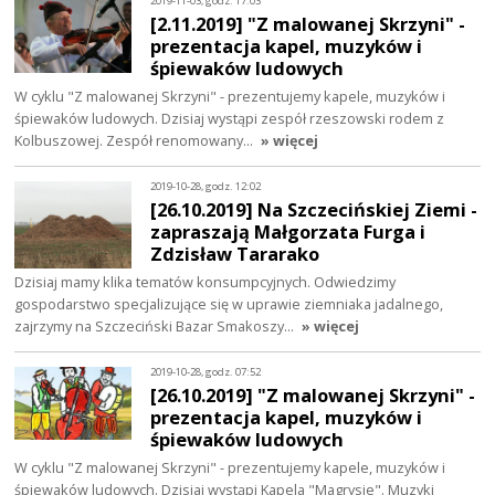
2019-11-03, godz. 17:03
[2.11.2019] "Z malowanej Skrzyni" -
prezentacja kapel, muzyków i
śpiewaków ludowych
W cyklu "Z malowanej Skrzyni" - prezentujemy kapele, muzyków i
śpiewaków ludowych. Dzisiaj wystąpi zespół rzeszowski rodem z
Kolbuszowej. Zespół renomowany…
» więcej
2019-10-28, godz. 12:02
[26.10.2019] Na Szczecińskiej Ziemi -
zapraszają Małgorzata Furga i
Zdzisław Tararako
Dzisiaj mamy klika tematów konsumpcyjnych. Odwiedzimy
gospodarstwo specjalizujące się w uprawie ziemniaka jadalnego,
zajrzymy na Szczeciński Bazar Smakoszy…
» więcej
2019-10-28, godz. 07:52
[26.10.2019] "Z malowanej Skrzyni" -
prezentacja kapel, muzyków i
śpiewaków ludowych
W cyklu "Z malowanej Skrzyni" - prezentujemy kapele, muzyków i
śpiewaków ludowych. Dzisiaj wystąpi Kapela "Magrysie". Muzyki