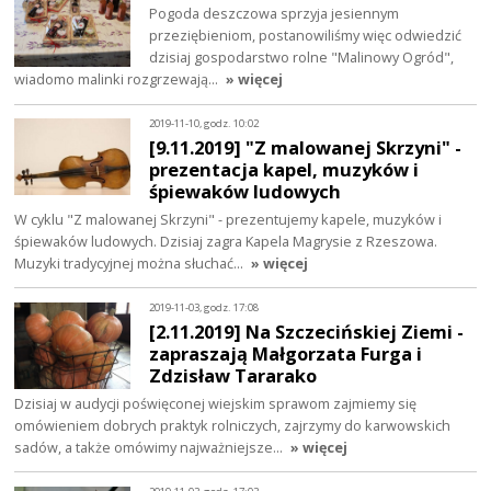
Pogoda deszczowa sprzyja jesiennym
przeziębieniom, postanowiliśmy więc odwiedzić
dzisiaj gospodarstwo rolne "Malinowy Ogród",
wiadomo malinki rozgrzewają…
» więcej
2019-11-10, godz. 10:02
[9.11.2019] "Z malowanej Skrzyni" -
prezentacja kapel, muzyków i
śpiewaków ludowych
W cyklu "Z malowanej Skrzyni" - prezentujemy kapele, muzyków i
śpiewaków ludowych. Dzisiaj zagra Kapela Magrysie z Rzeszowa.
Muzyki tradycyjnej można słuchać…
» więcej
2019-11-03, godz. 17:08
[2.11.2019] Na Szczecińskiej Ziemi -
zapraszają Małgorzata Furga i
Zdzisław Tararako
Dzisiaj w audycji poświęconej wiejskim sprawom zajmiemy się
omówieniem dobrych praktyk rolniczych, zajrzymy do karwowskich
sadów, a także omówimy najważniejsze…
» więcej