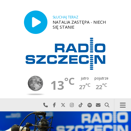
SŁUCHAJ TERAZ
NATALIA ZASTĘPA - NIECH
SIĘ STANIE
°C
jutro
pojutrze
13
°C
°C
27
22
Najlepiej po prostu do nas zadzwoń
Odwiedź nas na Facebook-u
Odwiedź nas na X
Odwiedź nas na Instagram-ie
Odwiedź nas na TikTok-u
Szukaj nas na Spotify
Wyślij do nas w
Szukaj