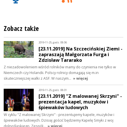
Zobacz także
2019-11-25, godz. 08:06
[23.11.2019] Na Szczecińskiej Ziemi -
zapraszają Małgorzata Furga i
Zdzisław Tararako
Z niezadowoleniem wśród rolników mamy do czynienia nie tylko w
Niemczech czy Holandii. Polscy rolnicy domagają się m.in
skuteczniejszej walki z ASF. W naszym…
» więcej
2019-11-25, godz. 08:01
[23.11.2019] "Z malowanej Skrzyni" -
prezentacja kapel, muzyków i
śpiewaków ludowych
W cyklu "Z malowanej Skrzyni" - prezentujemy kapele, muzyków i
śpiewaków ludowych. Dzisiaj gościć będziemy Kapelę Smyki z woj
dolnośląskiego. Zespół…
» więcej