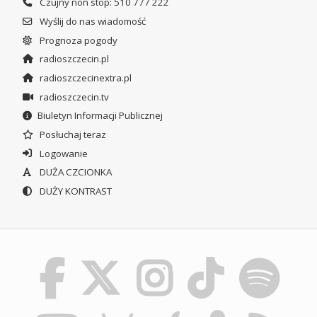
Czujny non stop: 510 777 222
Wyślij do nas wiadomość
Prognoza pogody
radioszczecin.pl
radioszczecinextra.pl
radioszczecin.tv
Biuletyn Informacji Publicznej
Posłuchaj teraz
Logowanie
DUŻA CZCIONKA
DUŻY KONTRAST