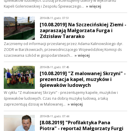
śpiewaków ludowych. Dzisiaj prezentujemy utwory w wykonaniu
Kapeli Goleniowskiej i Zespołu Śpiewaczego…
» więcej
2019-08-11, godz. 07:51
[10.08.2019] Na Szczecińskiej Ziemi -
zapraszają Małgorzata Furga i
Zdzisław Tararako
Zaczniemy od informacji przesłanej przez Adama Kalinowskiego dyr.
ZODR w Barzkowicach, przewodniczącego Wojewódzkiej Komisji ds
szacowania szkód w gospodarstwach…
» więcej
2019-08-11, godz. 07:48
[10.08.2019] "Z malowanej Skrzyni" -
prezentacja kapel, muzyków i
śpiewaków ludowych
W cyklu "Z malowanej Skrzyni" - prezentujemy kapele, muzyków i
śpiewaków ludowych. Czas na dobrą muzykę ludową, a taką
zaprezentują dzisiaj w Malowanej…
» więcej
2019-08-11, godz. 07:44
[8.08.2019] "Profilaktyka Pana
Piotra" - reportaż Małgorzaty Furgi