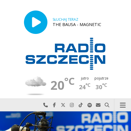
SŁUCHAJ TERAZ
THE BAUSA - MAGNETIC
°C
jutro
pojutrze
20
°C
°C
24
30
Najlepiej po prostu do nas zadzwoń
Odwiedź nas na Facebook-u
Odwiedź nas na X
Odwiedź nas na Instagram-ie
Odwiedź nas na TikTok-u
Szukaj nas na Spotify
Wyślij do nas w
Szukaj