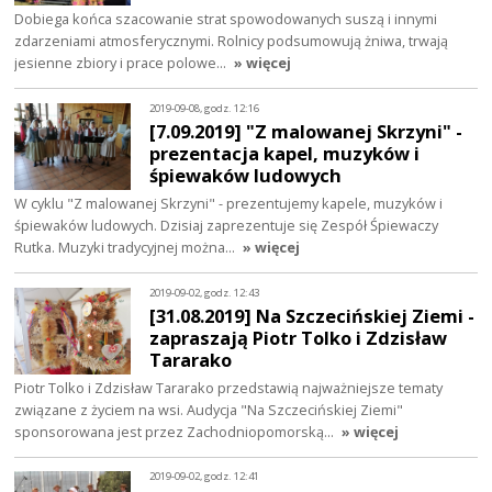
Dobiega końca szacowanie strat spowodowanych suszą i innymi
zdarzeniami atmosferycznymi. Rolnicy podsumowują żniwa, trwają
jesienne zbiory i prace polowe…
» więcej
2019-09-08, godz. 12:16
[7.09.2019] "Z malowanej Skrzyni" -
prezentacja kapel, muzyków i
śpiewaków ludowych
W cyklu "Z malowanej Skrzyni" - prezentujemy kapele, muzyków i
śpiewaków ludowych. Dzisiaj zaprezentuje się Zespół Śpiewaczy
Rutka. Muzyki tradycyjnej można…
» więcej
2019-09-02, godz. 12:43
[31.08.2019] Na Szczecińskiej Ziemi -
zapraszają Piotr Tolko i Zdzisław
Tararako
Piotr Tolko i Zdzisław Tararako przedstawią najważniejsze tematy
związane z życiem na wsi. Audycja "Na Szczecińskiej Ziemi"
sponsorowana jest przez Zachodniopomorską…
» więcej
2019-09-02, godz. 12:41