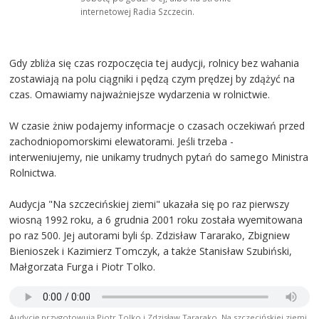
internetowej Radia Szczecin.
Gdy zbliża się czas rozpoczęcia tej audycji, rolnicy bez wahania
zostawiają na polu ciągniki i pędzą czym prędzej by zdążyć na
czas. Omawiamy najważniejsze wydarzenia w rolnictwie.
W czasie żniw podajemy informacje o czasach oczekiwań przed
zachodniopomorskimi elewatorami. Jeśli trzeba -
interweniujemy, nie unikamy trudnych pytań do samego Ministra
Rolnictwa.
Audycja "Na szczecińskiej ziemi" ukazała się po raz pierwszy
wiosną 1992 roku, a 6 grudnia 2001 roku została wyemitowana
po raz 500. Jej autorami byli śp. Zdzisław Tararako, Zbigniew
Bienioszek i Kazimierz Tomczyk, a także Stanisław Szubiński,
Małgorzata Furga i Piotr Tolko.
Audycję przygotowują Piotr Tolko i Zdzisław Tararako. Na szczecińskiej ziemi