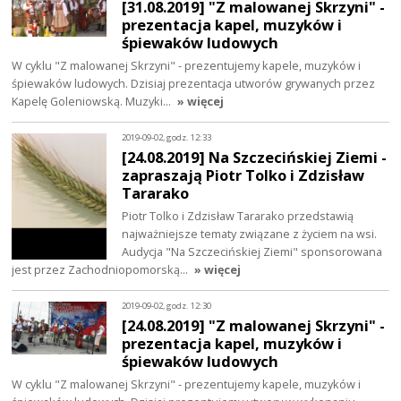
[31.08.2019] "Z malowanej Skrzyni" -
prezentacja kapel, muzyków i
śpiewaków ludowych
W cyklu "Z malowanej Skrzyni" - prezentujemy kapele, muzyków i
śpiewaków ludowych. Dzisiaj prezentacja utworów grywanych przez
Kapelę Goleniowską. Muzyki…
» więcej
2019-09-02, godz. 12:33
[24.08.2019] Na Szczecińskiej Ziemi -
zapraszają Piotr Tolko i Zdzisław
Tararako
Piotr Tolko i Zdzisław Tararako przedstawią
najważniejsze tematy związane z życiem na wsi.
Audycja "Na Szczecińskiej Ziemi" sponsorowana
jest przez Zachodniopomorską…
» więcej
2019-09-02, godz. 12:30
[24.08.2019] "Z malowanej Skrzyni" -
prezentacja kapel, muzyków i
śpiewaków ludowych
W cyklu "Z malowanej Skrzyni" - prezentujemy kapele, muzyków i