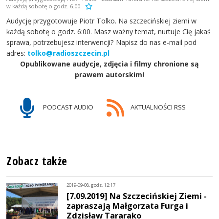
w każdą sobotę o godz. 6.00.
Audycję przygotowuje Piotr Tolko. Na szczecińskiej ziemi w
każdą sobotę o godz. 6:00. Masz ważny temat, nurtuje Cię jakaś
sprawa, potrzebujesz interwencji? Napisz do nas e-mail pod
adres:
tolko@radioszczecin.pl
Opublikowane audycje, zdjęcia i filmy chronione są
prawem autorskim!
PODCAST AUDIO
AKTUALNOŚCI RSS
Zobacz także
2019-09-08, godz. 12:17
[7.09.2019] Na Szczecińskiej Ziemi -
zapraszają Małgorzata Furga i
Zdzisław Tararako