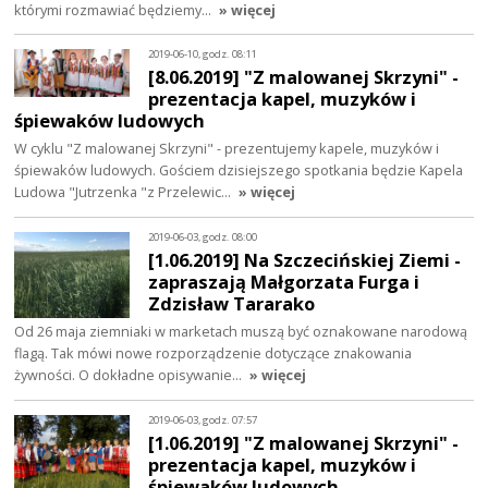
którymi rozmawiać będziemy…
» więcej
2019-06-10, godz. 08:11
[8.06.2019] "Z malowanej Skrzyni" -
prezentacja kapel, muzyków i
śpiewaków ludowych
W cyklu "Z malowanej Skrzyni" - prezentujemy kapele, muzyków i
śpiewaków ludowych. Gościem dzisiejszego spotkania będzie Kapela
Ludowa "Jutrzenka "z Przelewic…
» więcej
2019-06-03, godz. 08:00
[1.06.2019] Na Szczecińskiej Ziemi -
zapraszają Małgorzata Furga i
Zdzisław Tararako
Od 26 maja ziemniaki w marketach muszą być oznakowane narodową
flagą. Tak mówi nowe rozporządzenie dotyczące znakowania
żywności. O dokładne opisywanie…
» więcej
2019-06-03, godz. 07:57
[1.06.2019] "Z malowanej Skrzyni" -
prezentacja kapel, muzyków i
śpiewaków ludowych