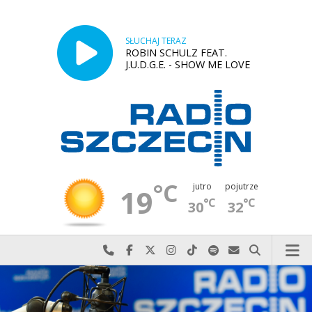
SŁUCHAJ TERAZ
ROBIN SCHULZ FEAT.
J.U.D.G.E. - SHOW ME LOVE
°C
jutro
pojutrze
19
°C
°C
30
32
Najlepiej po prostu do nas zadzwoń
Odwiedź nas na Facebook-u
Odwiedź nas na X
Odwiedź nas na Instagram-ie
Odwiedź nas na TikTok-u
Szukaj nas na Spotify
Wyślij do nas w
Szukaj