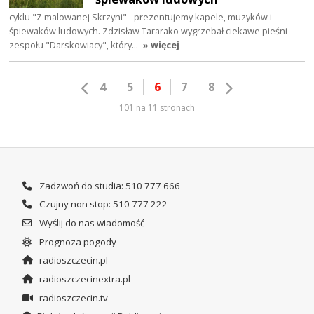
cyklu "Z malowanej Skrzyni" - prezentujemy kapele, muzyków i
śpiewaków ludowych. Zdzisław Tararako wygrzebał ciekawe pieśni
zespołu "Darskowiacy", który…
» więcej
4
5
6
7
8
101 na 11 stronach
Zadzwoń do studia: 510 777 666
Czujny non stop: 510 777 222
Wyślij do nas wiadomość
Prognoza pogody
radioszczecin.pl
radioszczecinextra.pl
radioszczecin.tv