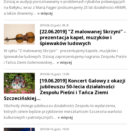
Dzisiaj w audycji porozmawiamy o problemach rybaków poławiających
na Bałtyku, wraz z Marią Fajger podsumujemy 25 lat działalności ARiMR,
a także dowiemy…
» więcej
2019-06-23, godz. 08:41
[22.06.2019] "Z malowanej Skrzyni" -
prezentacja kapel, muzyków i
śpiewaków ludowych
W cyklu "Z malowanej Skrzyni" - prezentujemy kapele, muzyków i
śpiewaków ludowych. Dzisiaj zaprezentujemy nagrania Zespołu Pieśni
i Tańca Ziemi Goleniowskiej…
» więcej
2019-06-19, godz. 13:09
[19.06.2019] Koncert Galowy z okazji
jubileuszu 50-lecia działalności
Zespołu Pieśni i Tańca Ziemi
Szczecińskiej…
Obchody złotego jubileuszu działalności Zespołu to wydarzenia,
których celem będzie przybliżenie mieszkańcom Szczecina wartości
kulturowych i patriotycznych…
» więcej
2019-06-16, godz. 19:05