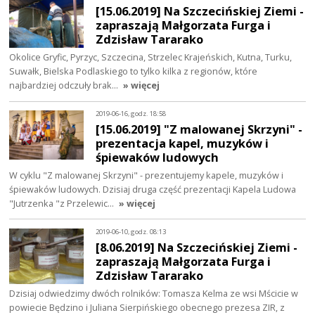
[15.06.2019] Na Szczecińskiej Ziemi -
zapraszają Małgorzata Furga i
Zdzisław Tararako
Okolice Gryfic, Pyrzyc, Szczecina, Strzelec Krajeńskich, Kutna, Turku,
Suwałk, Bielska Podlaskiego to tylko kilka z regionów, które
najbardziej odczuły brak…
» więcej
2019-06-16, godz. 18:58
[15.06.2019] "Z malowanej Skrzyni" -
prezentacja kapel, muzyków i
śpiewaków ludowych
W cyklu "Z malowanej Skrzyni" - prezentujemy kapele, muzyków i
śpiewaków ludowych. Dzisiaj druga część prezentacji Kapela Ludowa
"Jutrzenka "z Przelewic…
» więcej
2019-06-10, godz. 08:13
[8.06.2019] Na Szczecińskiej Ziemi -
zapraszają Małgorzata Furga i
Zdzisław Tararako
Dzisiaj odwiedzimy dwóch rolników: Tomasza Kelma ze wsi Mścicie w
powiecie Będzino i Juliana Sierpińskiego obecnego prezesa ZIR, z