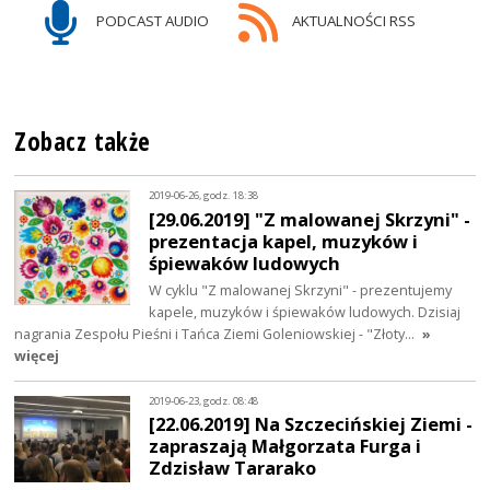
PODCAST AUDIO
AKTUALNOŚCI RSS
Zobacz także
2019-06-26, godz. 18:38
[29.06.2019] "Z malowanej Skrzyni" -
prezentacja kapel, muzyków i
śpiewaków ludowych
W cyklu "Z malowanej Skrzyni" - prezentujemy
kapele, muzyków i śpiewaków ludowych. Dzisiaj
nagrania Zespołu Pieśni i Tańca Ziemi Goleniowskiej - "Złoty…
»
więcej
2019-06-23, godz. 08:48
[22.06.2019] Na Szczecińskiej Ziemi -
zapraszają Małgorzata Furga i
Zdzisław Tararako