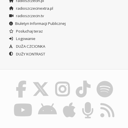
radioszczecin.pl
radioszczecinextra.pl
radioszczecin.tv
Biuletyn Informacji Publicznej
Posłuchaj teraz
Logowanie
DUŻA CZCIONKA
DUŻY KONTRAST