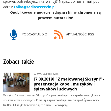
sprawa, potrzebujesz interwencji? Napisz do nas e-mail pod
adres:
tolko@radioszczecin.pl
Opublikowane audycje, zdjęcia i filmy chronione są
prawem autorskim!
PODCAST AUDIO
AKTUALNOŚCI RSS
Zobacz także
2019-09-08, godz. 12:16
[7.09.2019] "Z malowanej Skrzyni" -
prezentacja kapel, muzyków i
śpiewaków ludowych
W cyklu "Z malowanej Skrzyni" - prezentujemy kapele, muzyków i
śpiewaków ludowych. Dzisiaj zaprezentuje się Zespół Śpiewaczy
Rutka. Muzyki tradycyjnej można…
» więcej