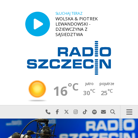
SŁUCHAJ TERAZ
WOLSKA & PIOTREK
LEWANDOWSKI -
DZIEWCZYNA Z
SĄSIEDZTWA
°C
jutro
pojutrze
16
°C
°C
30
25
Najlepiej po prostu do nas zadzwoń
Odwiedź nas na Facebook-u
Odwiedź nas na X
Odwiedź nas na Instagram-ie
Odwiedź nas na TikTok-u
Szukaj nas na Spotify
Wyślij do nas w
Szukaj