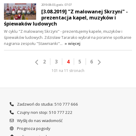
2019-08-03, godz. 07:07
[3.08.2019] "Z malowanej Skrzyni" -
prezentacja kapel, muzyków i
śpiewaków ludowych
W cyklu "Z malowanej Skrzyni" - prezentujemy kapele, muzyków i
śpiewaków ludowych. Zdzisław Tararako wybrał na poranne spotkanie
nagrania zespołu "Stawnianki"…
» więcej
2
3
4
5
6
101 na 11 stronach
Zadzwoń do studia: 510 777 666
Czujny non stop: 510 777 222
Wyślij do nas wiadomość
Prognoza pogody