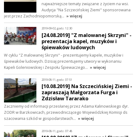
najważniejsze tematy związane z życiem na wsi.
Audycja "Na Szczecińskiej Ziemi" sponsorowana
jest przez Zachodniopomorską…
» więcej
2019-09-02, godz. 12:30
[24.08.2019] "Z malowanej Skrzyni" -
prezentacja kapel, muzyków i
śpiewaków ludowych
W cyklu "Z malowanej Skrzyni" - prezentujemy kapele, muzyków i
śpiewaków ludowych. Dzisiaj prezentujemy utwory w wykonaniu
Kapeli Goleniowskiej i Zespołu Śpiewaczego…
» więcej
2019-08-11, godz. 07:51
[10.08.2019] Na Szczecińskiej Ziemi -
zapraszają Małgorzata Furga i
Zdzisław Tararako
Zaczniemy od informacji przesłanej przez Adama Kalinowskiego dyr.
ZODR w Barzkowicach, przewodniczącego Wojewódzkiej Komisji ds
szacowania szkód w gospodarstwach…
» więcej
2019-08-11, godz. 07:48