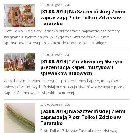
2019-09-02, godz. 12:43
[31.08.2019] Na Szczecińskiej Ziemi -
zapraszają Piotr Tolko i Zdzisław
Tararako
Piotr Tolko i Zdzisław Tararako przedstawią najważniejsze tematy
związane z życiem na wsi. Audycja "Na Szczecińskiej Ziemi"
sponsorowana jest przez Zachodniopomorską…
» więcej
2019-09-02, godz. 12:41
[31.08.2019] "Z malowanej Skrzyni" -
prezentacja kapel, muzyków i
śpiewaków ludowych
W cyklu "Z malowanej Skrzyni" - prezentujemy kapele, muzyków i
śpiewaków ludowych. Dzisiaj prezentacja utworów grywanych przez
Kapelę Goleniowską. Muzyki…
» więcej
2019-09-02, godz. 12:33
[24.08.2019] Na Szczecińskiej Ziemi -
zapraszają Piotr Tolko i Zdzisław
Tararako
Piotr Tolko i Zdzisław Tararako przedstawią