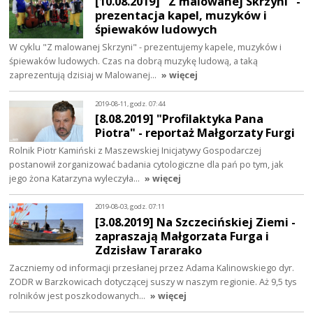
[10.08.2019] "Z malowanej Skrzyni" -
prezentacja kapel, muzyków i
śpiewaków ludowych
W cyklu "Z malowanej Skrzyni" - prezentujemy kapele, muzyków i
śpiewaków ludowych. Czas na dobrą muzykę ludową, a taką
zaprezentują dzisiaj w Malowanej…
» więcej
2019-08-11, godz. 07:44
[8.08.2019] "Profilaktyka Pana
Piotra" - reportaż Małgorzaty Furgi
Rolnik Piotr Kamiński z Maszewskiej Inicjatywy Gospodarczej
postanowił zorganizować badania cytologiczne dla pań po tym, jak
jego żona Katarzyna wyleczyła…
» więcej
2019-08-03, godz. 07:11
[3.08.2019] Na Szczecińskiej Ziemi -
zapraszają Małgorzata Furga i
Zdzisław Tararako
Zaczniemy od informacji przesłanej przez Adama Kalinowskiego dyr.
ZODR w Barzkowicach dotyczącej suszy w naszym regionie. Aż 9,5 tys
rolników jest poszkodowanych…
» więcej