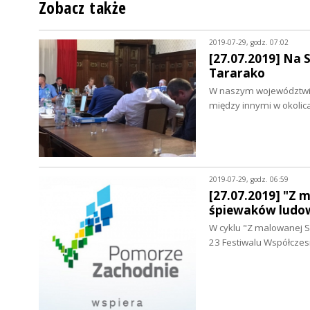
Zobacz także
2019-07-29, godz. 07:02
[27.07.2019] Na 
Tararako
W naszym województwie d
między innymi w okolic
2019-07-29, godz. 06:59
[27.07.2019] "Z 
śpiewaków ludo
W cyklu "Z malowanej S
23 Festiwalu Współcze