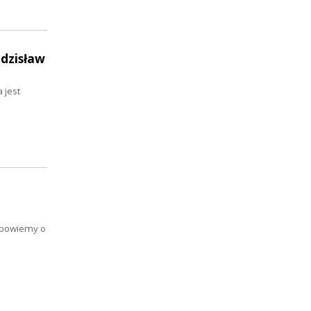
Zdzisław
 jest
 opowiemy o