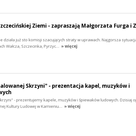
Szczecińskiej Ziemi - zapraszają Małgorzata Furga i 
ziała już sto komisji szacujących straty w uprawach. Najgorsza sytuacja
ach Wałcza, Szczecinka, Pyrzyc…
» więcej
malowanej Skrzyni" - prezentacja kapel, muzyków i
wych
krzyni" - prezentujemy kapele, muzyków i śpiewaków ludowych. Dzisiaj
snej Kultury Ludowej w Kamieniu…
» więcej