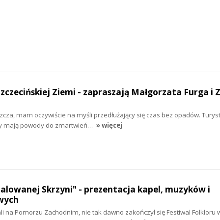
Szczecińskiej Ziemi - zapraszają Małgorzata Furga i 
zcza, mam oczywiście na myśli przedłużający się czas bez opadów. Turys
nicy mają powody do zmartwień…
» więcej
malowanej Skrzyni" - prezentacja kapel, muzyków i
wych
wali na Pomorzu Zachodnim, nie tak dawno zakończył się Festiwal Folkloru 