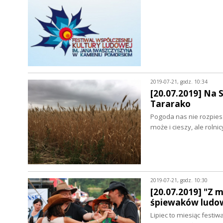
2019-07-21, godz. 10:34
[20.07.2019] Na 
Tararako
Pogoda nas nie rozpies
może i cieszy, ale rol
2019-07-21, godz. 10:30
[20.07.2019] "Z 
śpiewaków ludo
Lipiec to miesiąc festi