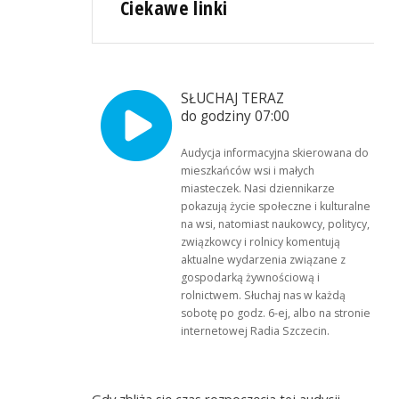
Ciekawe linki
SŁUCHAJ TERAZ
do godziny 07:00
Audycja informacyjna skierowana do
mieszkańców wsi i małych
miasteczek. Nasi dziennikarze
pokazują życie społeczne i kulturalne
na wsi, natomiast naukowcy, politycy,
związkowcy i rolnicy komentują
aktualne wydarzenia związane z
gospodarką żywnościową i
rolnictwem. Słuchaj nas w każdą
sobotę po godz. 6-ej, albo na stronie
internetowej Radia Szczecin.
Gdy zbliża się czas rozpoczęcia tej audycji,