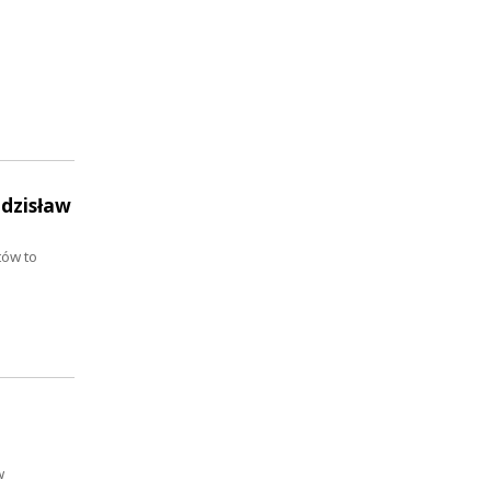
Zdzisław
tów to
w