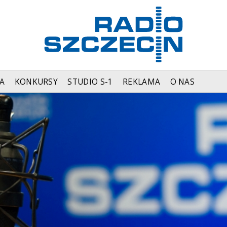
A
KONKURSY
STUDIO S-1
REKLAMA
O NAS