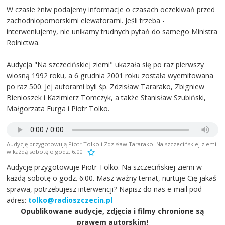
W czasie żniw podajemy informacje o czasach oczekiwań przed
zachodniopomorskimi elewatorami. Jeśli trzeba -
interweniujemy, nie unikamy trudnych pytań do samego Ministra
Rolnictwa.
Audycja "Na szczecińskiej ziemi" ukazała się po raz pierwszy
wiosną 1992 roku, a 6 grudnia 2001 roku została wyemitowana
po raz 500. Jej autorami byli śp. Zdzisław Tararako, Zbigniew
Bienioszek i Kazimierz Tomczyk, a także Stanisław Szubiński,
Małgorzata Furga i Piotr Tolko.
Audycję przygotowują Piotr Tolko i Zdzisław Tararako. Na szczecińskiej ziemi
w każdą sobotę o godz. 6.00.
Audycję przygotowuje Piotr Tolko. Na szczecińskiej ziemi w
każdą sobotę o godz. 6:00. Masz ważny temat, nurtuje Cię jakaś
sprawa, potrzebujesz interwencji? Napisz do nas e-mail pod
adres:
tolko@radioszczecin.pl
Opublikowane audycje, zdjęcia i filmy chronione są
prawem autorskim!