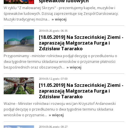
śpiewaków ludowych
W cyklu "Z malowanej Skrzyni" - prezentujemy kapele, muzyków i
śpiewaków ludowych. Dzisiaj zaprezentuje się Zespół Darskowiacy.
Muzyki tradycyjnej można…
» więcej
2019-05-20, godz. 06:35
[18.05.2019] Na Szczecińskiej Ziemi -
zapraszają Małgorzata Furga i
Zdzisław Tararako
Przypominamy - minister rolnictwa podjął decyzję o przedłużeniu o
dwa tygodnie terminu składania wniosków o przyznanie płatności
bezpośrednich oraz obszarowych…
» więcej
2019-05-12, godz. 07:00
[11.05.2019] Na Szczecińskiej Ziemi -
zapraszają Małgorzata Furga i
Zdzisław Tararako
Ważne - Minister rolnictwa i rozwoju wsi Jan Krzysztof Ardanowski
podjął decyzję o przedłużeniu o dwa tygodnie terminu składania
wniosków o przyznanie…
» więcej
2019-05-06, godz. 09:27