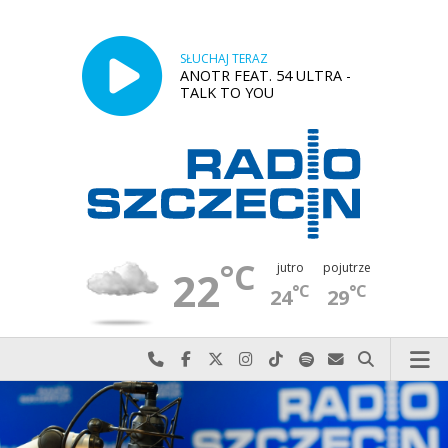
SŁUCHAJ TERAZ
ANOTR FEAT. 54 ULTRA -
TALK TO YOU
°C
jutro
pojutrze
22
°C
°C
24
29
Najlepiej po prostu do nas zadzwoń
Odwiedź nas na Facebook-u
Odwiedź nas na X
Odwiedź nas na Instagram-ie
Odwiedź nas na TikTok-u
Szukaj nas na Spotify
Wyślij do nas w
Szukaj