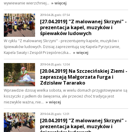
wywiewanie wierzchniej…
» więcej
2019-04-28, godz. 07:54
[27.04.2019] "Z malowanej Skrzyni" -
prezentacja kapel, muzyków i
śpiewaków ludowych
W cyklu "Z malowanej Skrzyni" - prezentujemy kapele, muzyków i
śpiewaków ludowych. Dzisiaj zaprezentują się Kapela Pyrzyczanie,
Kapela Swaty i Zespół Przepióreczka…
» więcej
2019-04-20, godz. 12:04
[20.04.2019] Na Szczecińskiej Ziemi -
zapraszają Małgorzata Furga i
Zdzisław Tararako
Wprawdzie dzisiaj wielka sobota, w wielu domach przygotowywane są
koszyczki z jadłem do święcenia, ale przecież choć tradycja jest
niezwykle ważna, nie…
» więcej
2019-04-20, godz. 12:01
[20.04.2019] "Z malowanej Skrzyni" -
prezentacja kapel, muzyków i