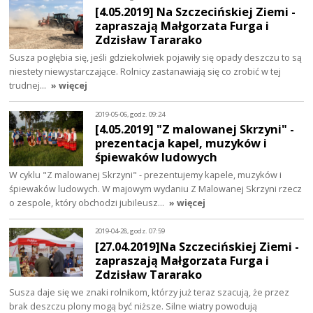
[4.05.2019] Na Szczecińskiej Ziemi -
zapraszają Małgorzata Furga i
Zdzisław Tararako
Susza pogłębia się, jeśli gdziekolwiek pojawiły się opady deszczu to są
niestety niewystarczające. Rolnicy zastanawiają się co zrobić w tej
trudnej…
» więcej
2019-05-06, godz. 09:24
[4.05.2019] "Z malowanej Skrzyni" -
prezentacja kapel, muzyków i
śpiewaków ludowych
W cyklu "Z malowanej Skrzyni" - prezentujemy kapele, muzyków i
śpiewaków ludowych. W majowym wydaniu Z Malowanej Skrzyni rzecz
o zespole, który obchodzi jubileusz…
» więcej
2019-04-28, godz. 07:59
[27.04.2019]Na Szczecińskiej Ziemi -
zapraszają Małgorzata Furga i
Zdzisław Tararako
Susza daje się we znaki rolnikom, którzy już teraz szacują, że przez
brak deszczu plony mogą być niższe. Silne wiatry powodują