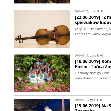
2019-06-23, godz. 08:41
[22.06.2019] "Z 
śpiewaków ludo
W cyklu "Z malowanej S
zaprezentujemy nagrani
2019-06-19, godz. 13:09
[19.06.2019] Konc
Pieśni i Tańca Zi
Obchody złotego jubileu
mieszkańcom Szczecina 
2019-06-16, godz. 19:05
[15.06.2019] Na 
Tararako