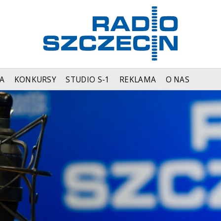
A
KONKURSY
STUDIO S-1
REKLAMA
O NAS