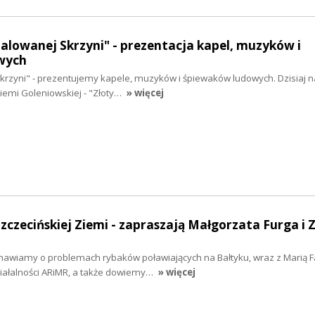
malowanej Skrzyni" - prezentacja kapel, muzyków i
wych
krzyni" - prezentujemy kapele, muzyków i śpiewaków ludowych. Dzisiaj 
Ziemi Goleniowskiej - "Złoty…
» więcej
Szczecińskiej Ziemi - zapraszają Małgorzata Furga i 
zmawiamy o problemach rybaków poławiających na Bałtyku, wraz z Marią F
iałalności ARiMR, a także dowiemy…
» więcej