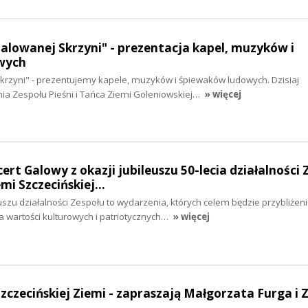
malowanej Skrzyni" - prezentacja kapel, muzyków i
wych
krzyni" - prezentujemy kapele, muzyków i śpiewaków ludowych. Dzisiaj
a Zespołu Pieśni i Tańca Ziemi Goleniowskiej…
» więcej
ert Galowy z okazji jubileuszu 50-lecia działalności 
emi Szczecińskiej…
szu działalności Zespołu to wydarzenia, których celem będzie przybliżen
wartości kulturowych i patriotycznych…
» więcej
Szczecińskiej Ziemi - zapraszają Małgorzata Furga i 