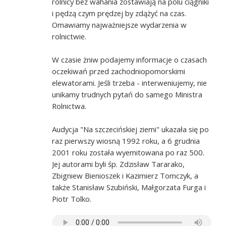
rolnicy bez wahania zostawiają na polu ciągniki
i pędzą czym prędzej by zdążyć na czas.
Omawiamy najważniejsze wydarzenia w
rolnictwie.
W czasie żniw podajemy informacje o czasach
oczekiwań przed zachodniopomorskimi
elewatorami. Jeśli trzeba - interweniujemy, nie
unikamy trudnych pytań do samego Ministra
Rolnictwa.
Audycja "Na szczecińskiej ziemi" ukazała się po
raz pierwszy wiosną 1992 roku, a 6 grudnia
2001 roku została wyemitowana po raz 500.
Jej autorami byli śp. Zdzisław Tararako,
Zbigniew Bienioszek i Kazimierz Tomczyk, a
także Stanisław Szubiński, Małgorzata Furga i
Piotr Tolko.